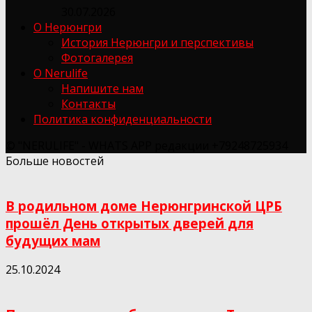
30.07.2026
О Нерюнгри
История Нерюнгри и перспективы
Фотогалерея
О Nerulife
Напишите нам
Контакты
Политика конфиденциальности
© "NERULIFE" - WHATS APP редакции +79248725934
Больше новостей
В родильном доме Нерюнгринской ЦРБ
прошёл День открытых дверей для
будущих мам
25.10.2024