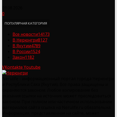
09.08.2026
0
ПОПУЛЯРНАЯ КАТЕГОРИЯ
Все новости
14173
В Нерюнгри
8127
В Якутии
4789
В России
1524
Закон
1182
VKontakte
Youtube
Nerulife - информационный портал города Нерюнгри
и Республики Саха (Якутия). Все права защищены и
охраняются законом. Любое копирование без
указания ссылки на источник может преследоваться
законом. При полном или частичном использовании
материалов сайта ссылка на Nerulife.ru обязательна.
Информация, представленная на сайте, может