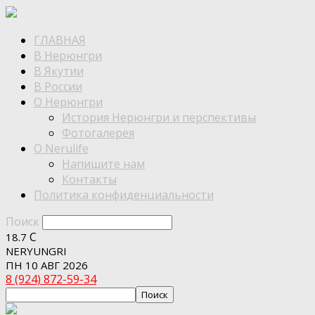
ГЛАВНАЯ
В Нерюнгри
В Якутии
В России
О Нерюнгри
История Нерюнгри и перспективы
Фотогалерея
О Nerulife
Напишите нам
Контакты
Политика конфиденциальности
Поиск
C
18.7
NERYUNGRI
ПН 10 АВГ 2026
8 (924) 872-59-34