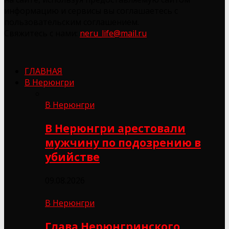
информацию и сервисы вы соглашаетесь с
пользовательским соглашением.
Свяжитесь с нами:
neru_life@mail.ru
ГЛАВНАЯ
В Нерюнгри
В Нерюнгри
В Нерюнгри арестовали
мужчину по подозрению в
убийстве
09.08.2026
В Нерюнгри
Глава Нерюнгринского