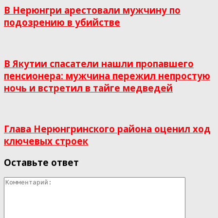
В Нерюнгри арестовали мужчину по
подозрению в убийстве
В Якутии спасатели нашли пропавшего
пенсионера: мужчина пережил непростую
ночь и встретил в тайге медведей
Глава Нерюнгринского района оценил ход
ключевых строек
Оставьте ответ