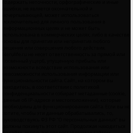
содержать неточности, орфографические и иные
ошибки, не является окончательной и
исчерпывающей, может использоваться
исключительно для личного пользования в
информационных целях и не может быть
использована в коммерческих целях, либо в качестве
основы для принятия или непринятия любого
решения или совершения любого действия.
Nerulife.ru не несет ответственность за прямой или
косвенный ущерб, упущенную прибыль или
возможности вследствие использования или
невозможности использования информации или
функциональности сайта. Сайт, на котором вы
находитесь, в соответствии с политикой
конфиденциальности собирает метаданные (cookie,
данные об IP-адресе и местоположении), которые
необходимы для функционирования сайта. Если вы не
хотите, чтобы эти данные обрабатывались, то,
руководствуясь ФЗ РФ "О персональных данных" вы
должны покинуть этот сайт. Продолжая находиться
на сайте, используя предоставляемую сайтом