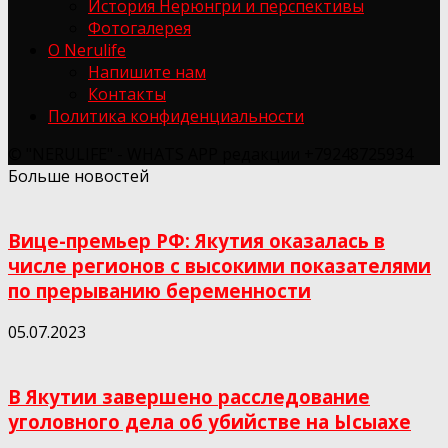
История Нерюнгри и перспективы
Фотогалерея
О Nerulife
Напишите нам
Контакты
Политика конфиденциальности
© "NERULIFE" - WHATS APP редакции +79248725934
Больше новостей
Вице-премьер РФ: Якутия оказалась в
числе регионов с высокими показателями
по прерыванию беременности
05.07.2023
В Якутии завершено расследование
уголовного дела об убийстве на Ысыахе