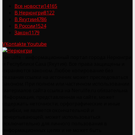
Все новости
14165
В Нерюнгри
8122
В Якутии
4786
В России
1524
Закон
1179
VKontakte
Youtube
Nerulife - информационный портал города Нерюнгри
и Республики Саха (Якутия). Все права защищены и
охраняются законом. Любое копирование без
указания ссылки на источник может преследоваться
законом. При полном или частичном использовании
материалов сайта ссылка на Nerulife.ru обязательна.
Информация, представленная на сайте, может
содержать неточности, орфографические и иные
ошибки, не является окончательной и
исчерпывающей, может использоваться
исключительно для личного пользования в
информационных целях и не может быть