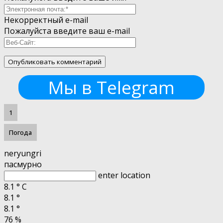
Некорректный e-mail
Пожалуйста введите ваш e-mail
Мы в Telegram
1
Погода
neryungri
пасмурно
enter location
8.1
°
C
8.1
°
8.1
°
76 %