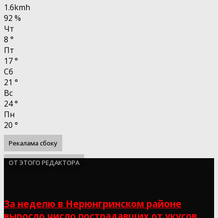
1.6kmh
92 %
Чт
8
°
Пт
17
°
Сб
21
°
Вс
24
°
Пн
20
°
Рекалама сбоку
ОТ ЭТОГО РЕДАКТОРА
За неделю в Нерюнгринском районе
выросло число пострадавших от укусов