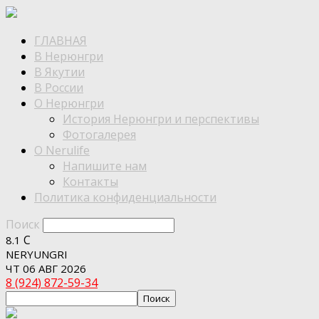
ГЛАВНАЯ
В Нерюнгри
В Якутии
В России
О Нерюнгри
История Нерюнгри и перспективы
Фотогалерея
О Nerulife
Напишите нам
Контакты
Политика конфиденциальности
Поиск
C
8.1
NERYUNGRI
ЧТ 06 АВГ 2026
8 (924) 872-59-34