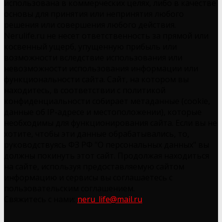
использована в коммерческих целях, либо в качестве
основы для принятия или непринятия любого
решения или совершения любого действия.
Nerulife.ru не несет ответственность за прямой или
косвенный ущерб, упущенную прибыль или
возможности вследствие использования или
невозможности использования информации или
функциональности сайта. Сайт, на котором вы
находитесь, в соответствии с политикой
конфиденциальности собирает метаданные (cookie,
данные об IP-адресе и местоположении), которые
необходимы для функционирования сайта. Если вы не
хотите, чтобы эти данные обрабатывались, то,
руководствуясь ФЗ РФ "О персональных данных" вы
должны покинуть этот сайт. Продолжая находиться
на сайте, используя предоставляемую сайтом
информацию и сервисы вы соглашаетесь с
пользовательским соглашением.
Свяжитесь с нами:
neru_life@mail.ru