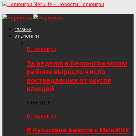
Nerulife – Новости Нерюнгри
ГЛАВНАЯ
В НЕРЮНГРИ
В Нерюнгри
За неделю в Нерюнгринском
районе выросло число
пострадавших от укусов
клещей
06.08.2026
В Нерюнгри
В Чульмане вместе с МинЖКХ