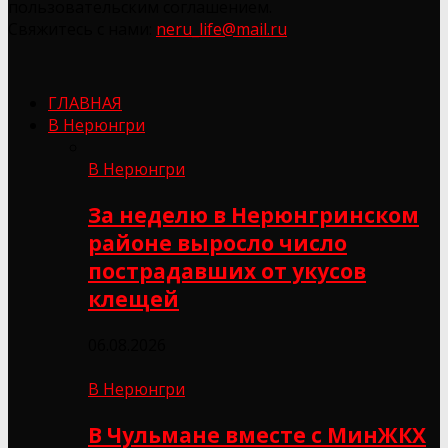
пользовательским соглашением.
Свяжитесь с нами:
neru_life@mail.ru
ГЛАВНАЯ
В Нерюнгри
В Нерюнгри
За неделю в Нерюнгринском
районе выросло число
пострадавших от укусов
клещей
06.08.2026
В Нерюнгри
В Чульмане вместе с МинЖКХ