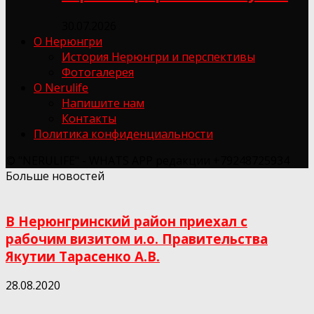
30.07.2026
О Нерюнгри
История Нерюнгри и перспективы
Фотогалерея
О Nerulife
Напишите нам
Контакты
Политика конфиденциальности
© "NERULIFE" - WHATS APP редакции +79248725934
Больше новостей
В Нерюнгринский район приехал с
рабочим визитом и.о. Правительства
Якутии Тарасенко А.В.
28.08.2020