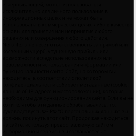
исчерпывающей, может использоваться
исключительно для личного пользования в
информационных целях и не может быть
использована в коммерческих целях, либо в качестве
основы для принятия или непринятия любого
решения или совершения любого действия.
Nerulife.ru не несет ответственность за прямой или
косвенный ущерб, упущенную прибыль или
возможности вследствие использования или
невозможности использования информации или
функциональности сайта. Сайт, на котором вы
находитесь, в соответствии с политикой
конфиденциальности собирает метаданные (cookie,
данные об IP-адресе и местоположении), которые
необходимы для функционирования сайта. Если вы не
хотите, чтобы эти данные обрабатывались, то,
руководствуясь ФЗ РФ "О персональных данных" вы
должны покинуть этот сайт. Продолжая находиться
на сайте, используя предоставляемую сайтом
информацию и сервисы вы соглашаетесь с