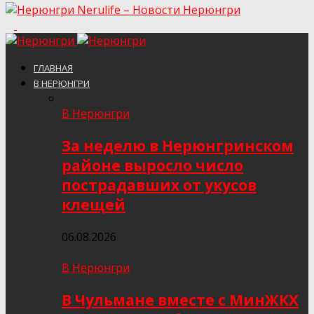
Nerulife – Новости Нерюнгри
ГЛАВНАЯ
В НЕРЮНГРИ
В Нерюнгри
За неделю в Нерюнгринском
районе выросло число
пострадавших от укусов
клещей
06.08.2026
В Нерюнгри
В Чульмане вместе с МинЖКХ