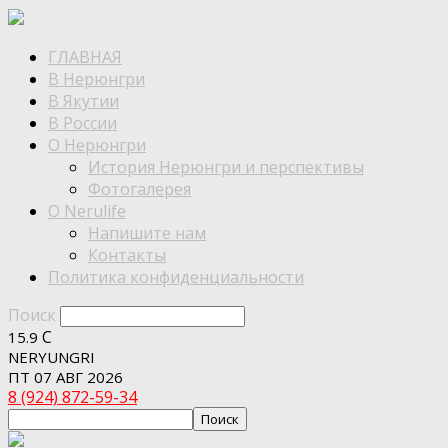
ГЛАВНАЯ
В Нерюнгри
В Якутии
В России
О Нерюнгри
История Нерюнгри и перспективы
Фотогалерея
О Nerulife
Напишите нам
Контакты
Политика конфиденциальности
Поиск
C
15.9
NERYUNGRI
ПТ 07 АВГ 2026
8 (924) 872-59-34