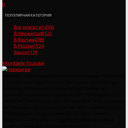
0
ПОПУЛЯРНАЯ КАТЕГОРИЯ
Все новости
14165
В Нерюнгри
8122
В Якутии
4786
В России
1524
Закон
1179
VKontakte
Youtube
Nerulife - информационный портал города Нерюнгри
и Республики Саха (Якутия). Все права защищены и
охраняются законом. Любое копирование без
указания ссылки на источник может преследоваться
законом. При полном или частичном использовании
материалов сайта ссылка на Nerulife.ru обязательна.
Информация, представленная на сайте, может
содержать неточности, орфографические и иные
ошибки, не является окончательной и