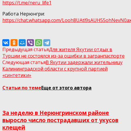
https://t.me/neru_life1
Работа Нерюнгри:
https://chat.whatsapp.com/Looh8UAtl9sAUH55ohNеvN0а
Предыдущая статья
Для жителя Якутии отдых в
Турции не состоялся из-за ошибки в загранпаспорте
Следующая статья
В Якутии задержали жительницу
Калининградской области с крупной партией
«синтетики»
Статьи по теме
Еще от этого автора
За неделю в Нерюнгринском районе
выросло число пострадавших от укусов
клещей