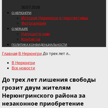
30.07.2026
О НЕРЮНГРИ
История Нерюнгри и перспективы
Фотогалерея
О NERULIFE
Напишите нам
Контакты
ПОЛИТИКА КОНФИДЕНЦИАЛЬНОСТИ
Главная
В Нерюнгри
До трех лет л...
В Нерюнгри
Все новости
До трех лет лишения свободы
грозит двум жителям
Нерюнгринского района за
незаконное приобретение