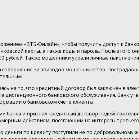
жением «ВТБ-Онлайн», чтобы получить доступ к банко
банковской карты, а также коды и пароль. После этого 
 000 рублей. Также мошенники украли личные накоплени
совершение 32 эпизодов мошенничества. Пострадавшая 
тельным.
аясь на то, что кредитный договор был заключён в эл
 дистанционного банковского обслуживания. Банк утве
формации о банковском счёте клиента.
дами банка и признал кредитный договор недействитель
омерным действием, посягающим на интересы третьего 
то деньги по кредиту поступили не по добровольному ж
нка, воспользовавшись счётом якутянки, которую они в