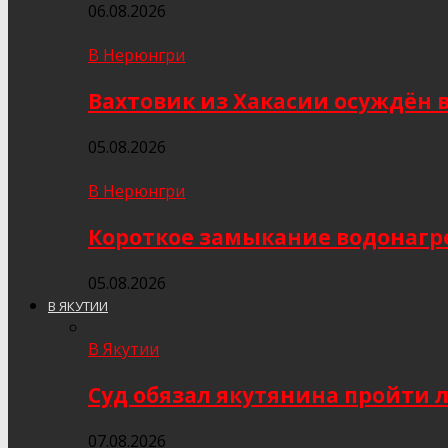
06.08.2026
В Нерюнгри
Вахтовик из Хакасии осуждён 
05.08.2026
В Нерюнгри
Короткое замыкание водонагр
05.08.2026
В ЯКУТИИ
В Якутии
Суд обязал якутянина пройти 
07.08.2026