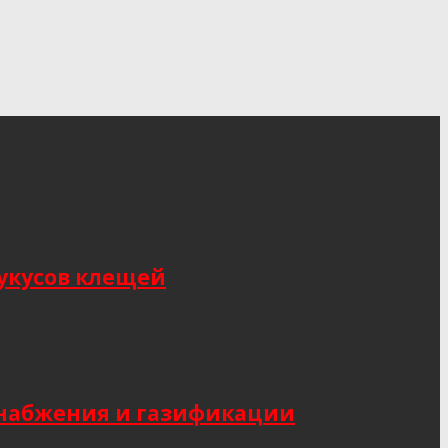
укусов клещей
снабжения и газификации