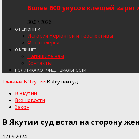
Более 600 укусов клещей заре
30.07.2026
О НЕРЮНГРИ
История Нерюнгри и перспективы
Фотогалерея
О NERULIFE
Напишите нам
Контакты
ПОЛИТИКА КОНФИДЕНЦИАЛЬНОСТИ
Главная
В Якутии
В Якутии суд ...
В Якутии
Все новости
Закон
В Якутии суд встал на сторону 
17.09.2024