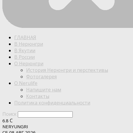
ГЛАВНАЯ
В Нерюнгри
В Якутии
В России
О Нерюнгри
История Нерюнгри и перспективы
Фотогалерея
О Nerulife
Напишите нам
Контакты
Политика конфиденциальности
Поиск
C
6.8
NERYUNGRI
СБ 08 АВГ 2026