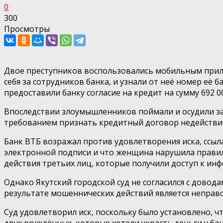
0
300
Просмотры
Двое преступников воспользовались мобильным прило
себя за сотрудников банка, и узнали от неё номер её 
предоставили банку согласие на кредит на сумму 692
Впоследствии злоумышленников поймали и осудили за 
требованием признать кредитный договор недействи
Банк ВТБ возражал против удовлетворения иска, ссыл
электронной подписи и что женщина нарушила правила
действия третьих лиц, которые получили доступ к ин
Однако Якутский городской суд не согласился с дово
результате мошеннических действий является неправ
Суд удовлетворил иск, поскольку было установлено, ч
двух осуждённых, которые хотели украсть деньги у ба