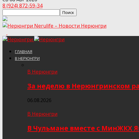
8 (924) 872-59-34
Nerulife – Новости Нерюнгри
ГЛАВНАЯ
В НЕРЮНГРИ
В Нерюнгри
За неделю в Нерюнгринском ра
06.08.2026
В Нерюнгри
В Чульмане вместе с МинЖКХ 