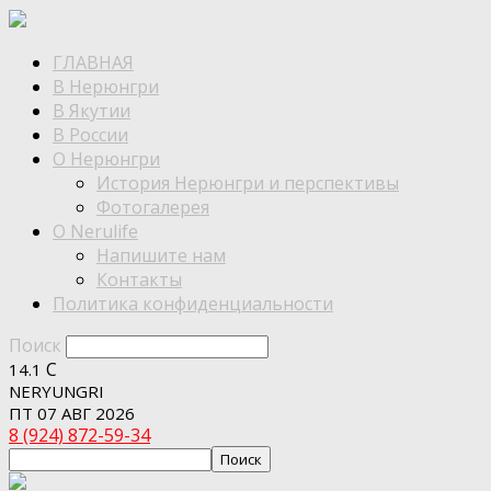
ГЛАВНАЯ
В Нерюнгри
В Якутии
В России
О Нерюнгри
История Нерюнгри и перспективы
Фотогалерея
О Nerulife
Напишите нам
Контакты
Политика конфиденциальности
Поиск
C
14.1
NERYUNGRI
ПТ 07 АВГ 2026
8 (924) 872-59-34