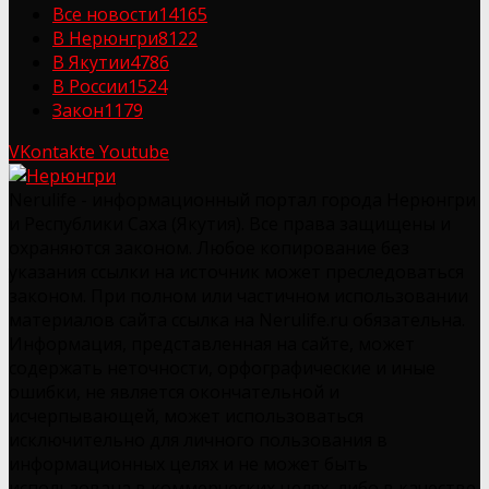
Все новости
14165
В Нерюнгри
8122
В Якутии
4786
В России
1524
Закон
1179
VKontakte
Youtube
Nerulife - информационный портал города Нерюнгри
и Республики Саха (Якутия). Все права защищены и
охраняются законом. Любое копирование без
указания ссылки на источник может преследоваться
законом. При полном или частичном использовании
материалов сайта ссылка на Nerulife.ru обязательна.
Информация, представленная на сайте, может
содержать неточности, орфографические и иные
ошибки, не является окончательной и
исчерпывающей, может использоваться
исключительно для личного пользования в
информационных целях и не может быть
использована в коммерческих целях, либо в качестве