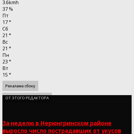
3.6kmh
37 %
Пт
17
°
Сб
21
°
Вс
21
°
Пн
23
°
Вт
15
°
Рекалама сбоку
ОТ ЭТОГО РЕДАКТОРА
За неделю в Нерюнгринском районе
выросло число пострадавших от укусов