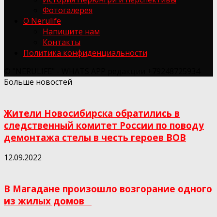
Фотогалерея
О Nerulife
Напишите нам
Контакты
Политика конфиденциальности
© "NERULIFE" - WHATS APP редакции +79248725934
Больше новостей
Жители Новосибирска обратились в
следственный комитет России по поводу
демонтажа стелы в честь героев ВОВ
12.09.2022
В Магадане произошло возгорание одного
из жилых домов