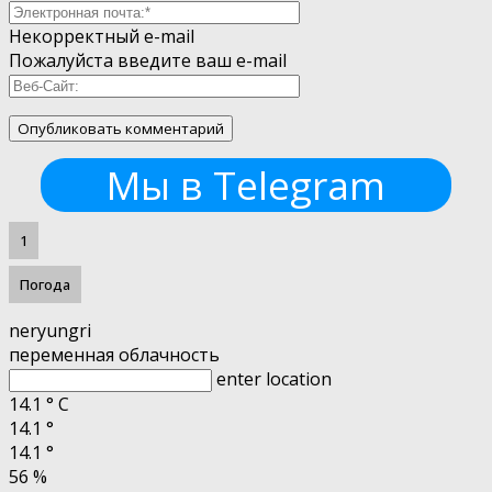
Некорректный e-mail
Пожалуйста введите ваш e-mail
Мы в Telegram
1
Погода
neryungri
переменная облачность
enter location
14.1
°
C
14.1
°
14.1
°
56 %