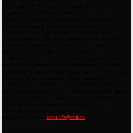
основы для принятия или непринятия любого
решения или совершения любого действия.
Nerulife.ru не несет ответственность за прямой или
косвенный ущерб, упущенную прибыль или
возможности вследствие использования или
невозможности использования информации или
функциональности сайта. Сайт, на котором вы
находитесь, в соответствии с политикой
конфиденциальности собирает метаданные (cookie,
данные об IP-адресе и местоположении), которые
необходимы для функционирования сайта. Если вы не
хотите, чтобы эти данные обрабатывались, то,
руководствуясь ФЗ РФ "О персональных данных" вы
должны покинуть этот сайт. Продолжая находиться
на сайте, используя предоставляемую сайтом
информацию и сервисы вы соглашаетесь с
пользовательским соглашением.
Свяжитесь с нами:
neru_life@mail.ru