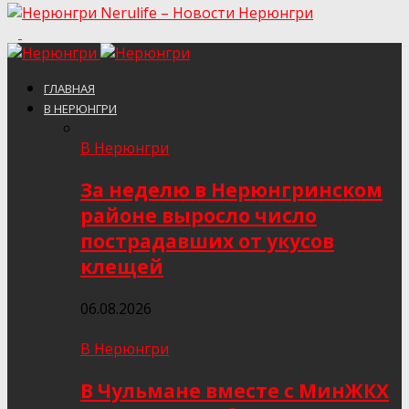
Nerulife – Новости Нерюнгри
ГЛАВНАЯ
В НЕРЮНГРИ
В Нерюнгри
За неделю в Нерюнгринском
районе выросло число
пострадавших от укусов
клещей
06.08.2026
В Нерюнгри
В Чульмане вместе с МинЖКХ