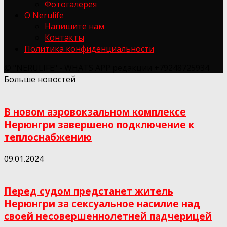
Фотогалерея
О Nerulife
Напишите нам
Контакты
Политика конфиденциальности
© "NERULIFE" - WHATS APP редакции +79248725934
Больше новостей
В новом аэровокзальном комплексе
Нерюнгри завершено подключение к
теплоснабжению
09.01.2024
Перед судом предстанет житель
Нерюнгри за сексуальное насилие над
своей несовершеннолетней падчерицей