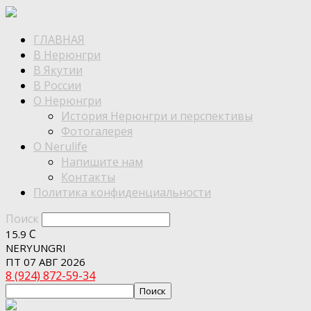
ГЛАВНАЯ
В Нерюнгри
В Якутии
В России
О Нерюнгри
История Нерюнгри и перспективы
Фотогалерея
О Nerulife
Напишите нам
Контакты
Политика конфиденциальности
Поиск
C
15.9
NERYUNGRI
ПТ 07 АВГ 2026
8 (924) 872-59-34