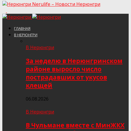
Nerulife – Новости Нерюнгри
ГЛАВНАЯ
В НЕРЮНГРИ
В Нерюнгри
За неделю в Нерюнгринском
районе выросло число
пострадавших от укусов
клещей
06.08.2026
В Нерюнгри
В Чульмане вместе с МинЖКХ