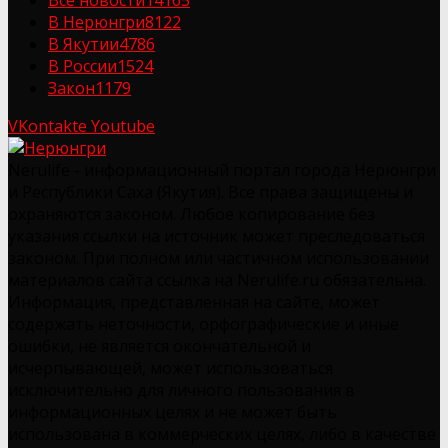
Все новости
14165
В Нерюнгри
8122
В Якутии
4786
В России
1524
Закон
1179
VKontakte
Youtube
Nerulife - информационный портал города Нерюнгри
и Республики Саха (Якутия). Все права защищены и
охраняются законом. Любое копирование без
указания ссылки на источник может преследоваться
законом. При полном или частичном использовании
материалов сайта ссылка на Nerulife.ru обязательна.
Информация, представленная на сайте, может
содержать неточности, орфографические и иные
ошибки, не является окончательной и
исчерпывающей, может использоваться
исключительно для личного пользования в
информационных целях и не может быть
использована в коммерческих целях, либо в качестве