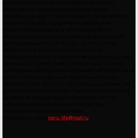
основы для принятия или непринятия любого
решения или совершения любого действия.
Nerulife.ru не несет ответственность за прямой или
косвенный ущерб, упущенную прибыль или
возможности вследствие использования или
невозможности использования информации или
функциональности сайта. Сайт, на котором вы
находитесь, в соответствии с политикой
конфиденциальности собирает метаданные (cookie,
данные об IP-адресе и местоположении), которые
необходимы для функционирования сайта. Если вы не
хотите, чтобы эти данные обрабатывались, то,
руководствуясь ФЗ РФ "О персональных данных" вы
должны покинуть этот сайт. Продолжая находиться
на сайте, используя предоставляемую сайтом
информацию и сервисы вы соглашаетесь с
пользовательским соглашением.
Свяжитесь с нами:
neru_life@mail.ru