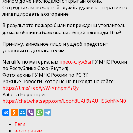
жилом доме наблюдался открытый огонь.
Сотрудникам пожарной службы удалось оперативно
ликвидировать возгорание.
В результате пожара были повреждены утеплитель
2
дома и обшивка балкона на общей площади 10 м
.
Причину, виновное лицо и ущерб предстоит
установить дознавателям.
Nerulife по материалам
пресс-службы
ГУ МЧС России
по Республике Саха (Якутия)
Фото: архив ГУ МЧС России по РС (Я)
Важные новости, которые не выходят на сайте:
https://t.me/+eoAJvW-VnhpmYzQy
Работа Нерюнгри:
https://chat.whatsapp.com/Looh8UAtl9sAUH55ohNvN0
Теги
возгорание