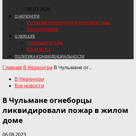
30.07.2026
О НЕРЮНГРИ
История Нерюнгри и перспективы
Фотогалерея
О NERULIFE
Напишите нам
Контакты
ПОЛИТИКА КОНФИДЕНЦИАЛЬНОСТИ
Главная
В Нерюнгри
В Чульмане ог...
В Нерюнгри
Все новости
В Чульмане огнеборцы
ликвидировали пожар в жилом
доме
06.08.2023