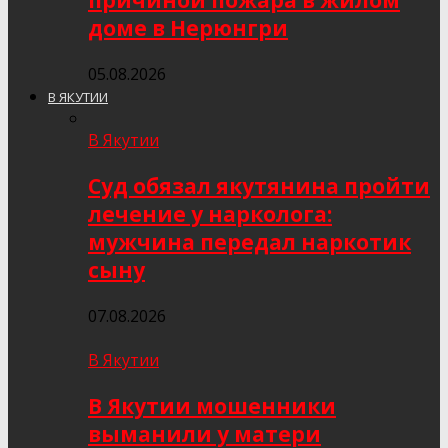
причиной пожара в жилом
доме в Нерюнгри
05.08.2026
В ЯКУТИИ
В Якутии
Суд обязал якутянина пройти
лечение у нарколога:
мужчина передал наркотик
сыну
07.08.2026
В Якутии
В Якутии мошенники
выманили у матери