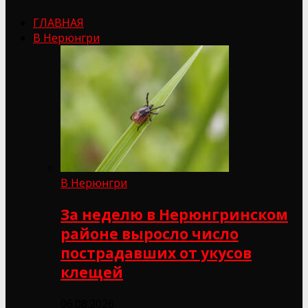
ГЛАВНАЯ
В Нерюнгри
В Нерюнгри
За неделю в Нерюнгринском
районе выросло число
пострадавших от укусов
клещей
06.08.2026