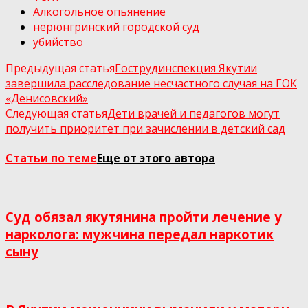
Алкогольное опьянение
нерюнгринский городской суд
убийство
Предыдущая статья
Гострудинспекция Якутии
завершила расследование несчастного случая на ГОК
«Денисовский»
Следующая статья
Дети врачей и педагогов могут
получить приоритет при зачислении в детский сад
Статьи по теме
Еще от этого автора
Суд обязал якутянина пройти лечение у
нарколога: мужчина передал наркотик
сыну