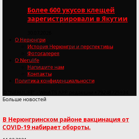
Более 600 укусов клещей
зарегистрировали в Якутии
30.07.2026
О Нерюнгри
История Нерюнгри и перспективы
Фотогалерея
О Nerulife
Напишите нам
Контакты
Политика конфиденциальности
© "NERULIFE" - WHATS APP редакции +79248725934
Больше новостей
В Нерюнгринском районе вакцинация от
COVID-19 набирает обороты.