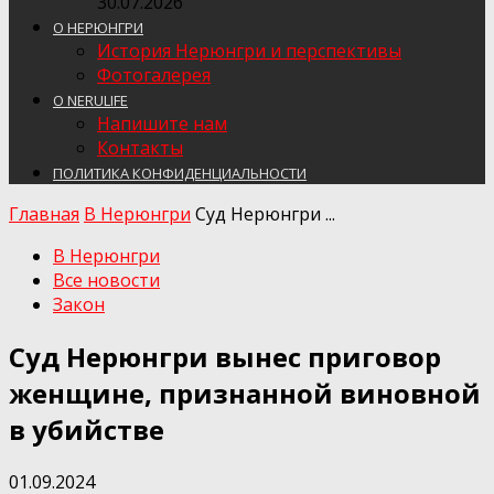
30.07.2026
О НЕРЮНГРИ
История Нерюнгри и перспективы
Фотогалерея
О NERULIFE
Напишите нам
Контакты
ПОЛИТИКА КОНФИДЕНЦИАЛЬНОСТИ
Главная
В Нерюнгри
Суд Нерюнгри ...
В Нерюнгри
Все новости
Закон
Суд Нерюнгри вынес приговор
женщине, признанной виновной
в убийстве
01.09.2024