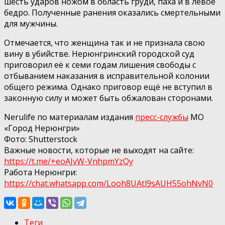
шесть ударов ножом в область груди, паха и в левое
бедро. Полученные ранения оказались смертельными
для мужчины.
Отмечается, что женщина так и не признала свою
вину в убийстве. Нерюнгринский городской суд
приговорил её к семи годам лишения свободы с
отбыванием наказания в исправительной колонии
общего режима. Однако приговор ещё не вступил в
законную силу и может быть обжалован сторонами.
Nerulife по материалам издания
пресс-службы
МО
«Город Нерюнгри»
Фото: Shutterstock
Важные новости, которые не выходят на сайте:
https://t.me/+eoAJvW-VnhpmYzQy
Работа Нерюнгри:
https://chat.whatsapp.com/Looh8UAtl9sAUH55ohNvN0
Теги