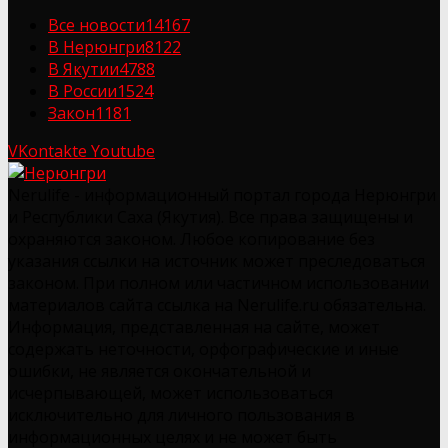
Все новости
14167
В Нерюнгри
8122
В Якутии
4788
В России
1524
Закон
1181
VKontakte
Youtube
Nerulife - информационный портал города Нерюнгри
и Республики Саха (Якутия). Все права защищены и
охраняются законом. Любое копирование без
указания ссылки на источник может преследоваться
законом. При полном или частичном использовании
материалов сайта ссылка на Nerulife.ru обязательна.
Информация, представленная на сайте, может
содержать неточности, орфографические и иные
ошибки, не является окончательной и
исчерпывающей, может использоваться
исключительно для личного пользования в
информационных целях и не может быть