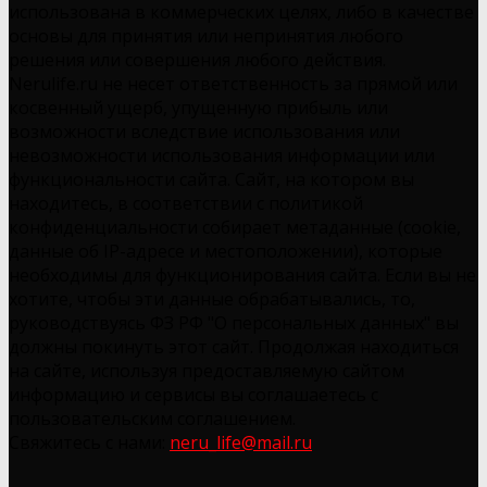
использована в коммерческих целях, либо в качестве
основы для принятия или непринятия любого
решения или совершения любого действия.
Nerulife.ru не несет ответственность за прямой или
косвенный ущерб, упущенную прибыль или
возможности вследствие использования или
невозможности использования информации или
функциональности сайта. Сайт, на котором вы
находитесь, в соответствии с политикой
конфиденциальности собирает метаданные (cookie,
данные об IP-адресе и местоположении), которые
необходимы для функционирования сайта. Если вы не
хотите, чтобы эти данные обрабатывались, то,
руководствуясь ФЗ РФ "О персональных данных" вы
должны покинуть этот сайт. Продолжая находиться
на сайте, используя предоставляемую сайтом
информацию и сервисы вы соглашаетесь с
пользовательским соглашением.
Свяжитесь с нами:
neru_life@mail.ru