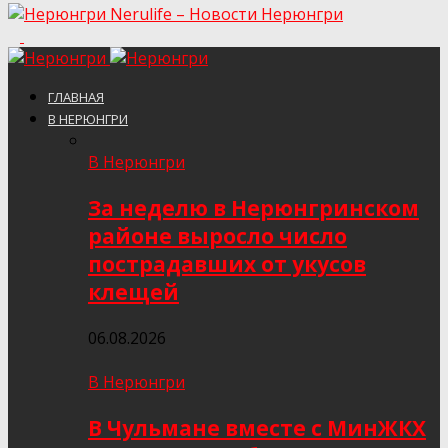
Nerulife – Новости Нерюнгри
ГЛАВНАЯ
В НЕРЮНГРИ
В Нерюнгри
За неделю в Нерюнгринском
районе выросло число
пострадавших от укусов
клещей
06.08.2026
В Нерюнгри
В Чульмане вместе с МинЖКХ