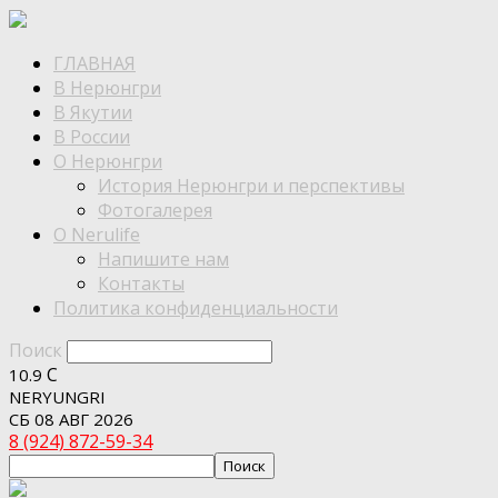
ГЛАВНАЯ
В Нерюнгри
В Якутии
В России
О Нерюнгри
История Нерюнгри и перспективы
Фотогалерея
О Nerulife
Напишите нам
Контакты
Политика конфиденциальности
Поиск
C
10.9
NERYUNGRI
СБ 08 АВГ 2026
8 (924) 872-59-34