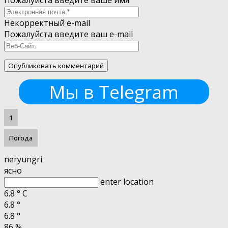
Пожалуйста введите ваше имя
Некорректный e-mail
Пожалуйста введите ваш e-mail
Мы в Telegram
1
Погода
neryungri
ясно
enter location
6.8
°
C
6.8
°
6.8
°
86 %