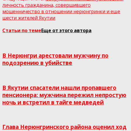
личность гражданина, совершившего
мошенничество в отношении нерюнгринки и еще
шести жителей Якутии
Статьи по теме
Еще от этого автора
В Нерюнгри арестовали мужчину по
подозрению в убийстве
В Якутии спасатели нашли пропавшего
пенсионера: мужчина пережил непростую
ночь и встретил в тайге медведей
Глава Нерюнгринского района оценил ход