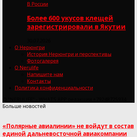
В России
Более 600 укусов клещей
зарегистрировали в Якутии
30.07.2026
О Нерюнгри
История Нерюнгри и перспективы
Фотогалерея
О Nerulife
Напишите нам
Контакты
Политика конфиденциальности
© "NERULIFE" - WHATS APP редакции +79248725934
Больше новостей
«Полярные авиалинии» не войдут в состав
единой дальневосточной авиакомпании