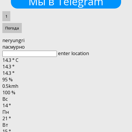
Мы в Telegram
1
Погода
neryungri
пасмурно
enter location
14.3
°
C
14.3
°
14.3
°
95 %
0.5kmh
100 %
Вс
14
°
Пн
21
°
Вт
15
°