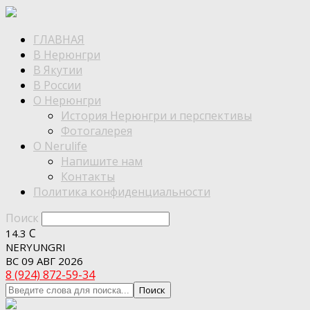
ГЛАВНАЯ
В Нерюнгри
В Якутии
В России
О Нерюнгри
История Нерюнгри и перспективы
Фотогалерея
О Nerulife
Напишите нам
Контакты
Политика конфиденциальности
Поиск
C
14.3
NERYUNGRI
ВС 09 АВГ 2026
8 (924) 872-59-34