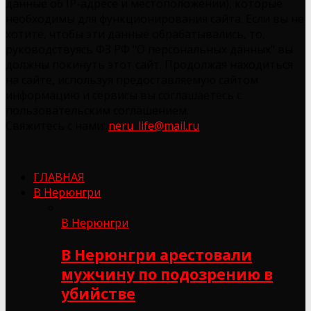
данные об IP-адресе и местоположении), которые
необходимы для функционирования сайта. Если вы не
хотите, чтобы эти данные обрабатывались, то,
руководствуясь ФЗ РФ "О персональных данных" вы
должны покинуть этот сайт. Продолжая находиться
на сайте, используя предоставляемую сайтом
информацию и сервисы вы соглашаетесь с
пользовательским соглашением.
Свяжитесь с нами:
neru_life@mail.ru
ГЛАВНАЯ
В Нерюнгри
В Нерюнгри
В Нерюнгри арестовали
мужчину по подозрению в
убийстве