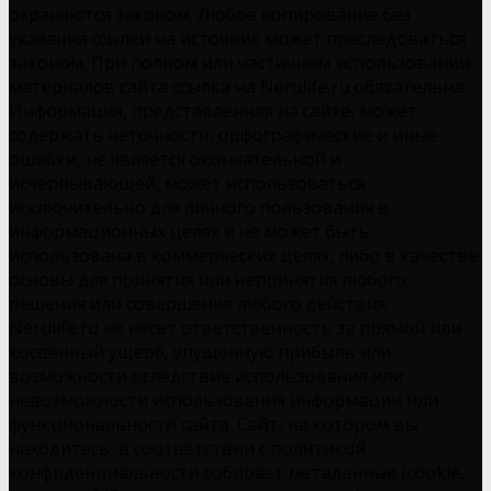
охраняются законом. Любое копирование без
указания ссылки на источник может преследоваться
законом. При полном или частичном использовании
материалов сайта ссылка на Nerulife.ru обязательна.
Информация, представленная на сайте, может
содержать неточности, орфографические и иные
ошибки, не является окончательной и
исчерпывающей, может использоваться
исключительно для личного пользования в
информационных целях и не может быть
использована в коммерческих целях, либо в качестве
основы для принятия или непринятия любого
решения или совершения любого действия.
Nerulife.ru не несет ответственность за прямой или
косвенный ущерб, упущенную прибыль или
возможности вследствие использования или
невозможности использования информации или
функциональности сайта. Сайт, на котором вы
находитесь, в соответствии с политикой
конфиденциальности собирает метаданные (cookie,