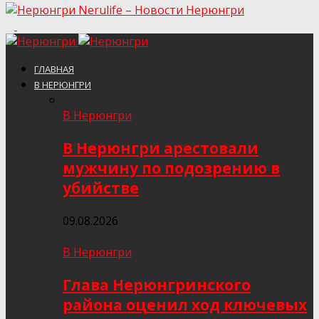
Nerulife – Новости Нерюнгри
ГЛАВНАЯ
В НЕРЮНГРИ
В Нерюнгри
В Нерюнгри арестовали
мужчину по подозрению в
убийстве
09.08.2026
В Нерюнгри
Глава Нерюнгринского
района оценил ход ключевых