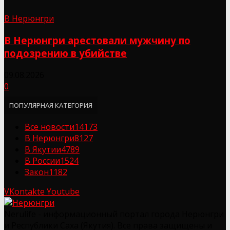
В Нерюнгри
В Нерюнгри арестовали мужчину по
подозрению в убийстве
09.08.2026
0
ПОПУЛЯРНАЯ КАТЕГОРИЯ
Все новости
14173
В Нерюнгри
8127
В Якутии
4789
В России
1524
Закон
1182
VKontakte
Youtube
Nerulife - информационный портал города Нерюнгри
и Республики Саха (Якутия). Все права защищены и