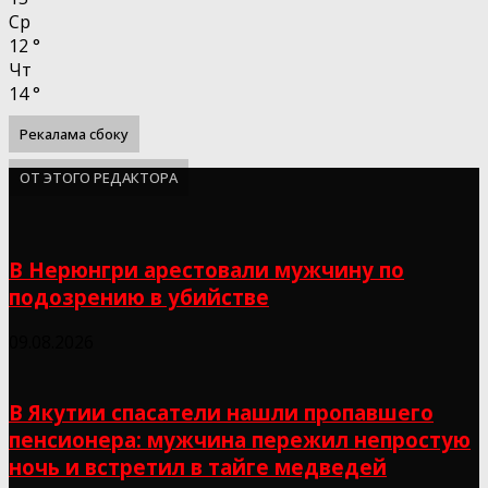
Ср
12
°
Чт
14
°
Рекалама сбоку
ОТ ЭТОГО РЕДАКТОРА
В Нерюнгри арестовали мужчину по
подозрению в убийстве
09.08.2026
В Якутии спасатели нашли пропавшего
пенсионера: мужчина пережил непростую
ночь и встретил в тайге медведей