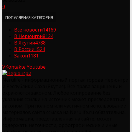
0
ПОПУЛЯРНАЯ КАТЕГОРИЯ
Все новости
14169
В Нерюнгри
8124
В Якутии
4788
В России
1524
Закон
1181
VKontakte
Youtube
Nerulife - информационный портал города Нерюнгри
и Республики Саха (Якутия). Все права защищены и
охраняются законом. Любое копирование без
указания ссылки на источник может преследоваться
законом. При полном или частичном использовании
материалов сайта ссылка на Nerulife.ru обязательна.
Информация, представленная на сайте, может
содержать неточности, орфографические и иные
ошибки, не является окончательной и