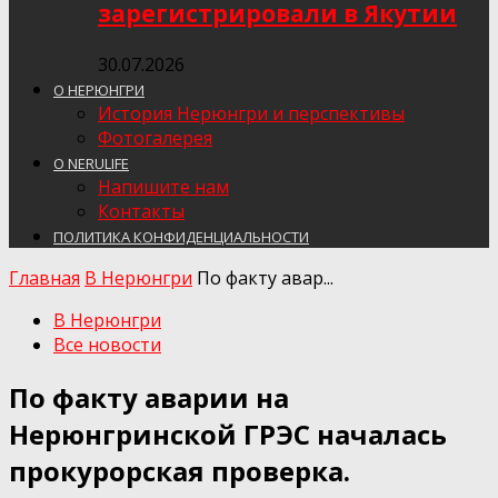
зарегистрировали в Якутии
30.07.2026
О НЕРЮНГРИ
История Нерюнгри и перспективы
Фотогалерея
О NERULIFE
Напишите нам
Контакты
ПОЛИТИКА КОНФИДЕНЦИАЛЬНОСТИ
Главная
В Нерюнгри
По факту авар...
В Нерюнгри
Все новости
По факту аварии на
Нерюнгринской ГРЭС началась
прокурорская проверка.