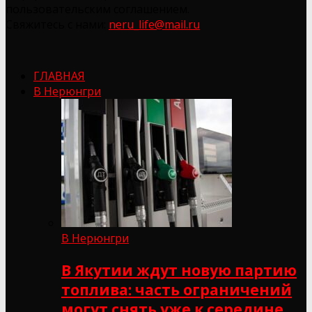
пользовательским соглашением.
Свяжитесь с нами:
neru_life@mail.ru
ГЛАВНАЯ
В Нерюнгри
В Нерюнгри
В Якутии ждут новую партию
топлива: часть ограничений
могут снять уже к середине