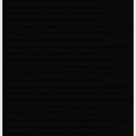
исчерпывающей, может использоваться
исключительно для личного пользования в
информационных целях и не может быть
использована в коммерческих целях, либо в качестве
основы для принятия или непринятия любого
решения или совершения любого действия.
Nerulife.ru не несет ответственность за прямой или
косвенный ущерб, упущенную прибыль или
возможности вследствие использования или
невозможности использования информации или
функциональности сайта. Сайт, на котором вы
находитесь, в соответствии с политикой
конфиденциальности собирает метаданные (cookie,
данные об IP-адресе и местоположении), которые
необходимы для функционирования сайта. Если вы не
хотите, чтобы эти данные обрабатывались, то,
руководствуясь ФЗ РФ "О персональных данных" вы
должны покинуть этот сайт. Продолжая находиться
на сайте, используя предоставляемую сайтом
информацию и сервисы вы соглашаетесь с