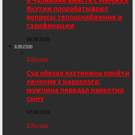
В Чульмане вместе с МинЖКХ
Якутии прорабатывают
вопросы теплоснабжения и
газификации
06.08.2026
В ЯКУТИИ
В Якутии
Суд обязал якутянина пройти
лечение у нарколога:
мужчина передал наркотик
сыну
07.08.2026
В Якутии