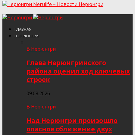
Nerulife – Новости Нерюнгри
ГЛАВНАЯ
В НЕРЮНГРИ
В Нерюнгри
Глава Нерюнгринского
района оценил ход ключевых
строек
09.08.2026
В Нерюнгри
Над Нерюнгри произошло
опасное сближение двух