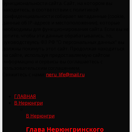
функциональности сайта. Сайт, на котором вы
находитесь, в соответствии с политикой
конфиденциальности собирает метаданные (cookie,
данные об IP-адресе и местоположении), которые
необходимы для функционирования сайта. Если вы не
хотите, чтобы эти данные обрабатывались, то,
руководствуясь ФЗ РФ "О персональных данных" вы
должны покинуть этот сайт. Продолжая находиться
на сайте, используя предоставляемую сайтом
информацию и сервисы вы соглашаетесь с
пользовательским соглашением.
Свяжитесь с нами:
neru_life@mail.ru
ГЛАВНАЯ
В Нерюнгри
В Нерюнгри
Глава Нерюнгринского