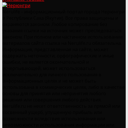
Nerulife - информационный портал города Нерюнгри
и Республики Саха (Якутия). Все права защищены и
охраняются законом. Любое копирование без
указания ссылки на источник может преследоваться
законом. При полном или частичном использовании
материалов сайта ссылка на Nerulife.ru обязательна.
Информация, представленная на сайте, может
содержать неточности, орфографические и иные
ошибки, не является окончательной и
исчерпывающей, может использоваться
исключительно для личного пользования в
информационных целях и не может быть
использована в коммерческих целях, либо в качестве
основы для принятия или непринятия любого
решения или совершения любого действия.
Nerulife.ru не несет ответственность за прямой или
косвенный ущерб, упущенную прибыль или
возможности вследствие использования или
невозможности использования информации или