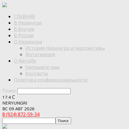
ГЛАВНАЯ
В Нерюнгри
В Якутии
В России
О Нерюнгри
История Нерюнгри и перспективы
Фотогалерея
О Nerulife
Напишите нам
Контакты
Политика конфиденциальности
Поиск
C
17.4
NERYUNGRI
ВС 09 АВГ 2026
8 (924) 872-59-34