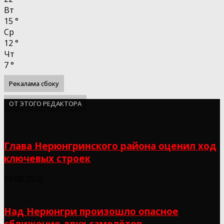
Вт
15
°
Ср
12
°
Чт
7
°
Рекалама сбоку
ОТ ЭТОГО РЕДАКТОРА
Глава Нерюнгринского района оценил ход
ключевых строек
09.08.2026
Над Нерюнгри произошло опасное
сближение двух самолётов