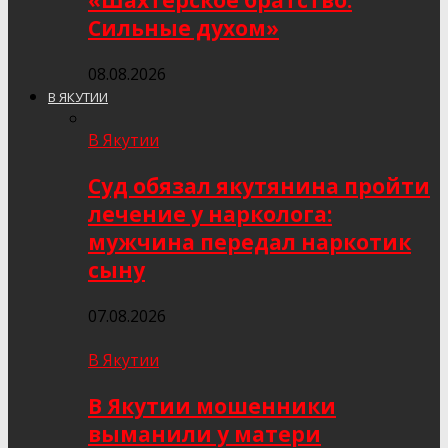
«Шахтёрское братство.
Сильные духом»
08.08.2026
В ЯКУТИИ
В Якутии
Суд обязал якутянина пройти
лечение у нарколога:
мужчина передал наркотик
сыну
07.08.2026
В Якутии
В Якутии мошенники
выманили у матери