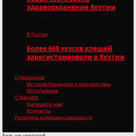
здравоохранения Якутии
31.07.2026
В России
Более 600 укусов клещей
зарегистрировали в Якутии
30.07.2026
О Нерюнгри
История Нерюнгри и перспективы
Фотогалерея
О Nerulife
Напишите нам
Контакты
Политика конфиденциальности
© "NERULIFE" - WHATS APP редакции +79248725934
Больше новостей