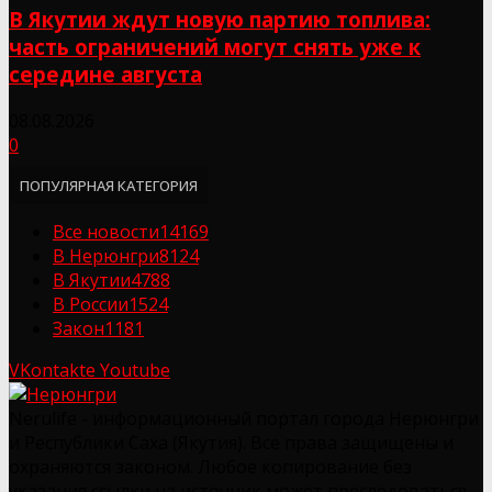
В Якутии ждут новую партию топлива:
часть ограничений могут снять уже к
середине августа
08.08.2026
0
ПОПУЛЯРНАЯ КАТЕГОРИЯ
Все новости
14169
В Нерюнгри
8124
В Якутии
4788
В России
1524
Закон
1181
VKontakte
Youtube
Nerulife - информационный портал города Нерюнгри
и Республики Саха (Якутия). Все права защищены и
охраняются законом. Любое копирование без
указания ссылки на источник может преследоваться