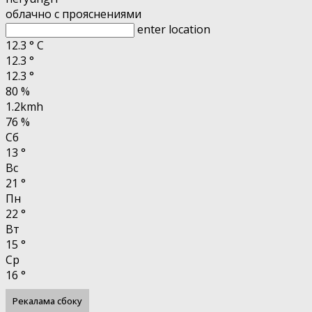
облачно с прояснениями
enter location
12.3
°
C
12.3
°
12.3
°
80 %
1.2kmh
76 %
Сб
13
°
Вс
21
°
Пн
22
°
Вт
15
°
Ср
16
°
Рекалама сбоку