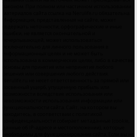
законом. При полном или частичном использовании
материалов сайта ссылка на Nerulife.ru обязательна.
Информация, представленная на сайте, может
содержать неточности, орфографические и иные
ошибки, не является окончательной и
исчерпывающей, может использоваться
исключительно для личного пользования в
информационных целях и не может быть
использована в коммерческих целях, либо в качестве
основы для принятия или непринятия любого
решения или совершения любого действия.
Nerulife.ru не несет ответственность за прямой или
косвенный ущерб, упущенную прибыль или
возможности вследствие использования или
невозможности использования информации или
функциональности сайта. Сайт, на котором вы
находитесь, в соответствии с политикой
конфиденциальности собирает метаданные (cookie,
данные об IP-адресе и местоположении), которые
необходимы для функционирования сайта. Если вы не