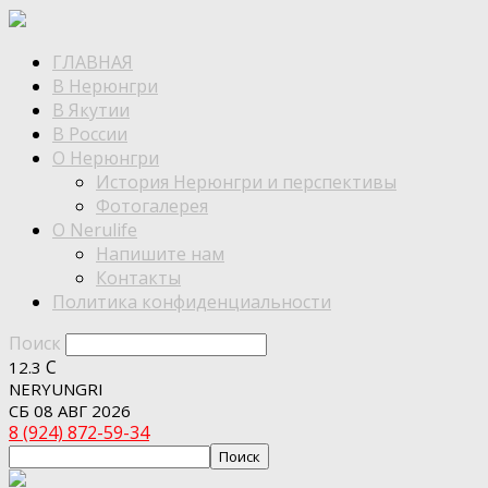
ГЛАВНАЯ
В Нерюнгри
В Якутии
В России
О Нерюнгри
История Нерюнгри и перспективы
Фотогалерея
О Nerulife
Напишите нам
Контакты
Политика конфиденциальности
Поиск
C
12.3
NERYUNGRI
СБ 08 АВГ 2026
8 (924) 872-59-34