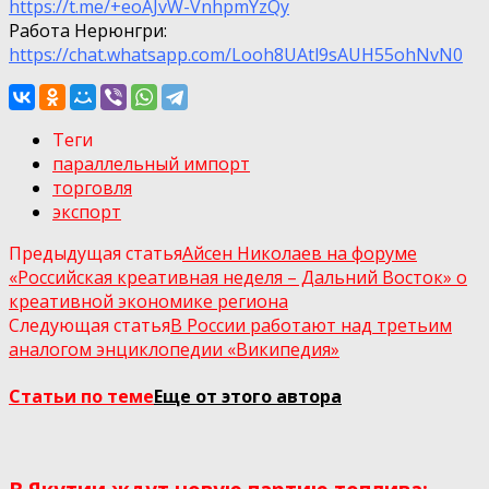
https://t.me/+eoAJvW-VnhpmYzQy
Работа Нерюнгри:
https://chat.whatsapp.com/Looh8UAtl9sAUH55ohNvN0
Теги
параллельный импорт
торговля
экспорт
Предыдущая статья
Айсен Николаев на форуме
«Российская креативная неделя – Дальний Восток» о
креативной экономике региона
Следующая статья
В России работают над третьим
аналогом энциклопедии «Википедия»
Статьи по теме
Еще от этого автора