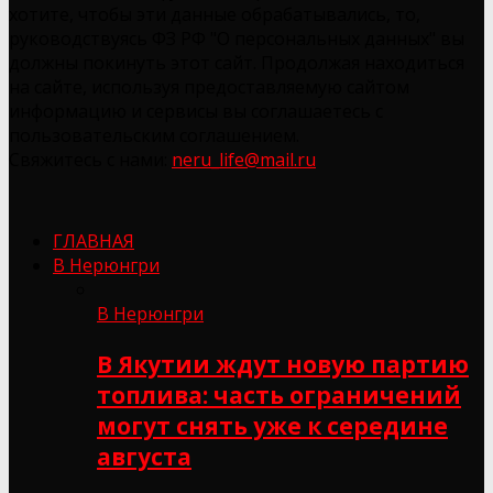
хотите, чтобы эти данные обрабатывались, то,
руководствуясь ФЗ РФ "О персональных данных" вы
должны покинуть этот сайт. Продолжая находиться
на сайте, используя предоставляемую сайтом
информацию и сервисы вы соглашаетесь с
пользовательским соглашением.
Свяжитесь с нами:
neru_life@mail.ru
ГЛАВНАЯ
В Нерюнгри
В Нерюнгри
В Якутии ждут новую партию
топлива: часть ограничений
могут снять уже к середине
августа