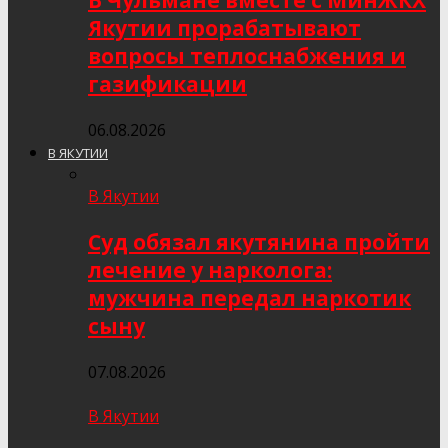
В Чульмане вместе с МинЖКХ
Якутии прорабатывают
вопросы теплоснабжения и
газификации
06.08.2026
В ЯКУТИИ
В Якутии
Суд обязал якутянина пройти
лечение у нарколога:
мужчина передал наркотик
сыну
07.08.2026
В Якутии