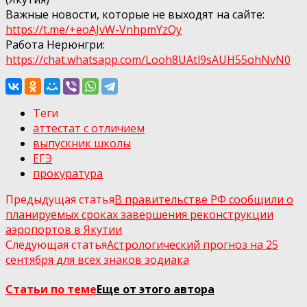
Важные новости, которые не выходят на сайте:
https://t.me/+eoAJvW-VnhpmYzQy
Работа Нерюнгри:
https://chat.whatsapp.com/Looh8UAtl9sAUH55ohNvN0
Теги
аттестат с отличием
выпускник школы
ЕГЭ
прокуратура
Предыдущая статья
В правительстве РФ сообщили о
планируемых сроках завершения реконструкции
аэропортов в Якутии
Следующая статья
Астрологический прогноз на 25
сентября для всех знаков зодиака
Статьи по теме
Еще от этого автора