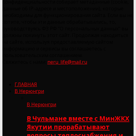
конфиденциальности собирает метаданные (cookie,
данные об IP-адресе и местоположении), которые
необходимы для функционирования сайта. Если вы не
хотите, чтобы эти данные обрабатывались, то,
руководствуясь ФЗ РФ "О персональных данных" вы
должны покинуть этот сайт. Продолжая находиться
на сайте, используя предоставляемую сайтом
информацию и сервисы вы соглашаетесь с
пользовательским соглашением.
Свяжитесь с нами:
neru_life@mail.ru
ГЛАВНАЯ
В Нерюнгри
В Нерюнгри
В Чульмане вместе с МинЖКХ
Якутии прорабатывают
вопросы теплоснабжения и