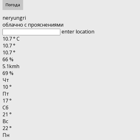
Погода
neryungri
облачно с прояснениями
enter location
10.7
°
C
10.7
°
10.7
°
66 %
5.1kmh
69 %
Чт
10
°
Пт
17
°
Сб
21
°
Вс
22
°
Пн