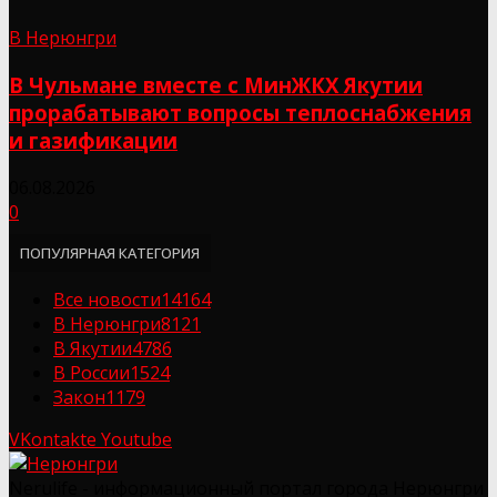
В Нерюнгри
В Чульмане вместе с МинЖКХ Якутии
прорабатывают вопросы теплоснабжения
и газификации
06.08.2026
0
ПОПУЛЯРНАЯ КАТЕГОРИЯ
Все новости
14164
В Нерюнгри
8121
В Якутии
4786
В России
1524
Закон
1179
VKontakte
Youtube
Nerulife - информационный портал города Нерюнгри