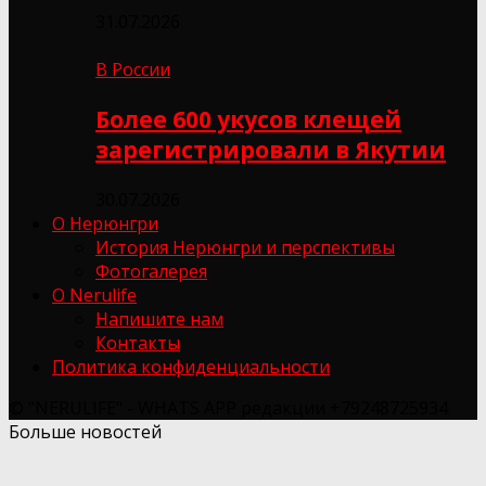
31.07.2026
В России
Более 600 укусов клещей
зарегистрировали в Якутии
30.07.2026
О Нерюнгри
История Нерюнгри и перспективы
Фотогалерея
О Nerulife
Напишите нам
Контакты
Политика конфиденциальности
© "NERULIFE" - WHATS APP редакции +79248725934
Больше новостей