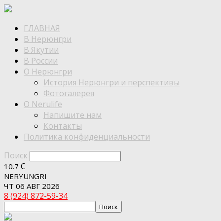
ГЛАВНАЯ
В Нерюнгри
В Якутии
В России
О Нерюнгри
История Нерюнгри и перспективы
Фотогалерея
О Nerulife
Напишите нам
Контакты
Политика конфиденциальности
Поиск
C
10.7
NERYUNGRI
ЧТ 06 АВГ 2026
8 (924) 872-59-34