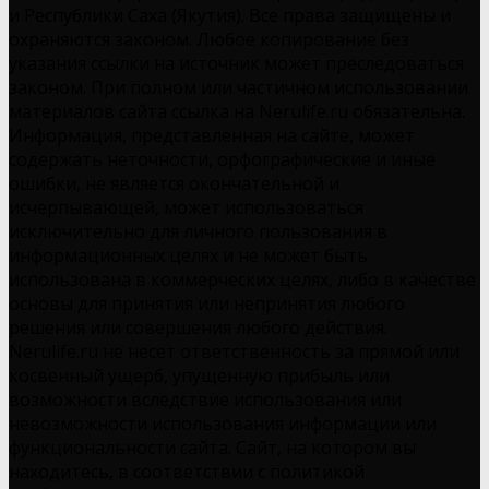
и Республики Саха (Якутия). Все права защищены и
охраняются законом. Любое копирование без
указания ссылки на источник может преследоваться
законом. При полном или частичном использовании
материалов сайта ссылка на Nerulife.ru обязательна.
Информация, представленная на сайте, может
содержать неточности, орфографические и иные
ошибки, не является окончательной и
исчерпывающей, может использоваться
исключительно для личного пользования в
информационных целях и не может быть
использована в коммерческих целях, либо в качестве
основы для принятия или непринятия любого
решения или совершения любого действия.
Nerulife.ru не несет ответственность за прямой или
косвенный ущерб, упущенную прибыль или
возможности вследствие использования или
невозможности использования информации или
функциональности сайта. Сайт, на котором вы
находитесь, в соответствии с политикой