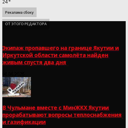
24
°
Рекалама сбоку
ОТ ЭТОГО РЕДАКТОРА
Экипаж пропавшего на границе Якутии и
Иркутской области самолёта найден
живым спустя два дня
06.08.2026
В Чульмане вместе с МинЖКХ Якутии
прорабатывают вопросы теплоснабжения
и газификации