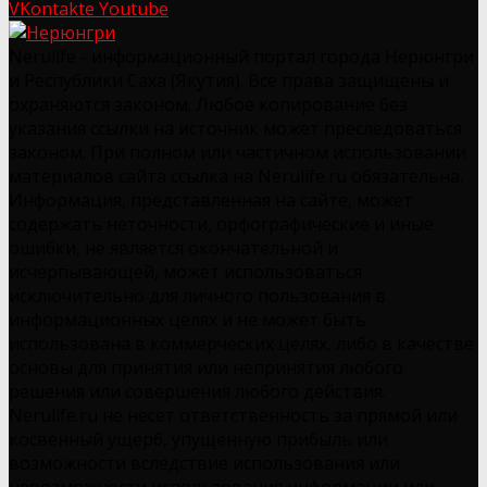
VKontakte
Youtube
Nerulife - информационный портал города Нерюнгри
и Республики Саха (Якутия). Все права защищены и
охраняются законом. Любое копирование без
указания ссылки на источник может преследоваться
законом. При полном или частичном использовании
материалов сайта ссылка на Nerulife.ru обязательна.
Информация, представленная на сайте, может
содержать неточности, орфографические и иные
ошибки, не является окончательной и
исчерпывающей, может использоваться
исключительно для личного пользования в
информационных целях и не может быть
использована в коммерческих целях, либо в качестве
основы для принятия или непринятия любого
решения или совершения любого действия.
Nerulife.ru не несет ответственность за прямой или
косвенный ущерб, упущенную прибыль или
возможности вследствие использования или
невозможности использования информации или