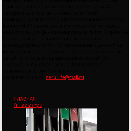
функциональности сайта. Сайт, на котором вы
находитесь, в соответствии с политикой
конфиденциальности собирает метаданные (cookie,
данные об IP-адресе и местоположении), которые
необходимы для функционирования сайта. Если вы не
хотите, чтобы эти данные обрабатывались, то,
руководствуясь ФЗ РФ "О персональных данных" вы
должны покинуть этот сайт. Продолжая находиться
на сайте, используя предоставляемую сайтом
информацию и сервисы вы соглашаетесь с
пользовательским соглашением.
Свяжитесь с нами:
neru_life@mail.ru
ГЛАВНАЯ
В Нерюнгри