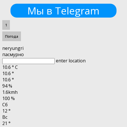
Мы в Telegram
1
Погода
neryungri
пасмурно
enter location
10.6
°
C
10.6
°
10.6
°
94 %
1.6kmh
100 %
Сб
12
°
Вс
21
°