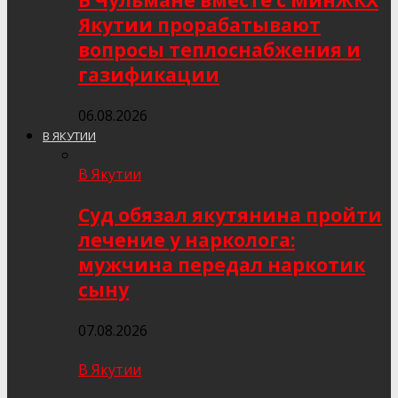
В Чульмане вместе с МинЖКХ
Якутии прорабатывают
вопросы теплоснабжения и
газификации
06.08.2026
В ЯКУТИИ
В Якутии
Суд обязал якутянина пройти
лечение у нарколога:
мужчина передал наркотик
сыну
07.08.2026
В Якутии