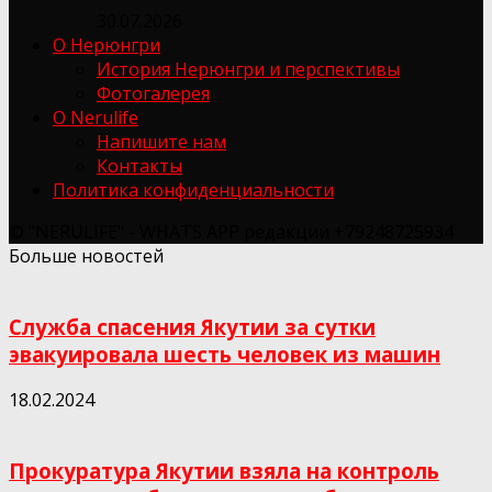
30.07.2026
О Нерюнгри
История Нерюнгри и перспективы
Фотогалерея
О Nerulife
Напишите нам
Контакты
Политика конфиденциальности
© "NERULIFE" - WHATS APP редакции +79248725934
Больше новостей
Служба спасения Якутии за сутки
эвакуировала шесть человек из машин
18.02.2024
Прокуратура Якутии взяла на контроль