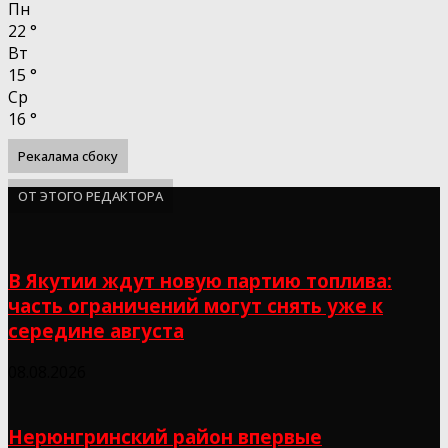
Пн
22
°
Вт
15
°
Ср
16
°
Рекалама сбоку
ОТ ЭТОГО РЕДАКТОРА
В Якутии ждут новую партию топлива:
часть ограничений могут снять уже к
середине августа
08.08.2026
Нерюнгринский район впервые