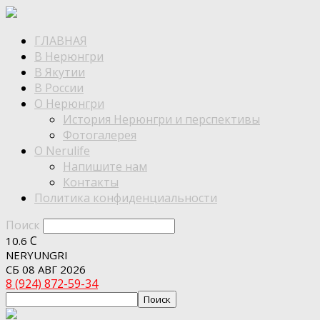
ГЛАВНАЯ
В Нерюнгри
В Якутии
В России
О Нерюнгри
История Нерюнгри и перспективы
Фотогалерея
О Nerulife
Напишите нам
Контакты
Политика конфиденциальности
Поиск
C
10.6
NERYUNGRI
СБ 08 АВГ 2026
8 (924) 872-59-34