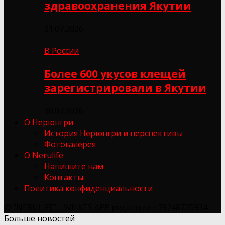
здравоохранения Якутии
31.07.2026
В России
Более 600 укусов клещей
зарегистрировали в Якутии
30.07.2026
О Нерюнгри
История Нерюнгри и перспективы
Фотогалерея
О Nerulife
Напишите нам
Контакты
Политика конфиденциальности
© "NERULIFE" - WHATS APP редакции +79248725934
Больше новостей