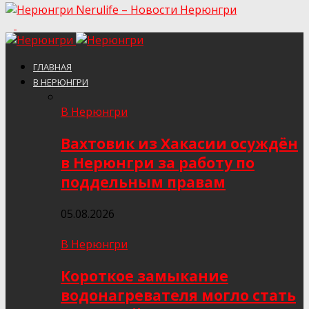
Nerulife – Новости Нерюнгри
ГЛАВНАЯ
В НЕРЮНГРИ
В Нерюнгри
Вахтовик из Хакасии осуждён
в Нерюнгри за работу по
поддельным правам
05.08.2026
В Нерюнгри
Короткое замыкание
водонагревателя могло стать