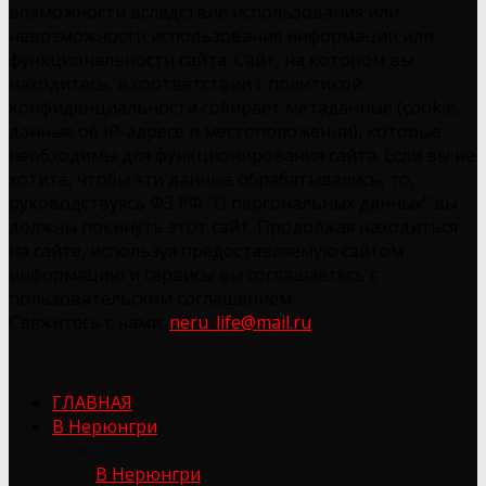
возможности вследствие использования или
невозможности использования информации или
функциональности сайта. Сайт, на котором вы
находитесь, в соответствии с политикой
конфиденциальности собирает метаданные (cookie,
данные об IP-адресе и местоположении), которые
необходимы для функционирования сайта. Если вы не
хотите, чтобы эти данные обрабатывались, то,
руководствуясь ФЗ РФ "О персональных данных" вы
должны покинуть этот сайт. Продолжая находиться
на сайте, используя предоставляемую сайтом
информацию и сервисы вы соглашаетесь с
пользовательским соглашением.
Свяжитесь с нами:
neru_life@mail.ru
ГЛАВНАЯ
В Нерюнгри
В Нерюнгри