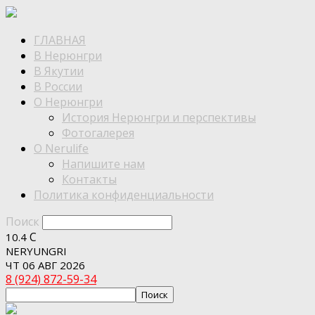
ГЛАВНАЯ
В Нерюнгри
В Якутии
В России
О Нерюнгри
История Нерюнгри и перспективы
Фотогалерея
О Nerulife
Напишите нам
Контакты
Политика конфиденциальности
Поиск
C
10.4
NERYUNGRI
ЧТ 06 АВГ 2026
8 (924) 872-59-34