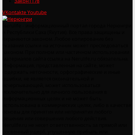
Закон
1178
VKontakte
Youtube
Nerulife - информационный портал города Нерюнгри
и Республики Саха (Якутия). Все права защищены и
охраняются законом. Любое копирование без
указания ссылки на источник может преследоваться
законом. При полном или частичном использовании
материалов сайта ссылка на Nerulife.ru обязательна.
Информация, представленная на сайте, может
содержать неточности, орфографические и иные
ошибки, не является окончательной и
исчерпывающей, может использоваться
исключительно для личного пользования в
информационных целях и не может быть
использована в коммерческих целях, либо в качестве
основы для принятия или непринятия любого
решения или совершения любого действия.
Nerulife.ru не несет ответственность за прямой или
косвенный ущерб, упущенную прибыль или