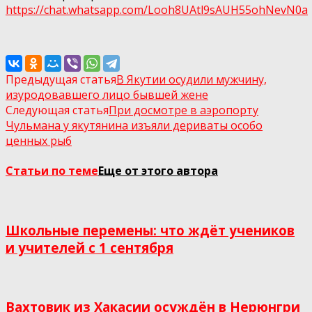
https://chat.whatsapp.com/Looh8UAtl9sAUH55ohNеvN0а
Предыдущая статья
В Якутии осудили мужчину,
изуродовавшего лицо бывшей жене
Следующая статья
При досмотре в аэропорту
Чульмана у якутянина изъяли дериваты особо
ценных рыб
Статьи по теме
Еще от этого автора
Школьные перемены: что ждёт учеников
и учителей с 1 сентября
Вахтовик из Хакасии осуждён в Нерюнгри