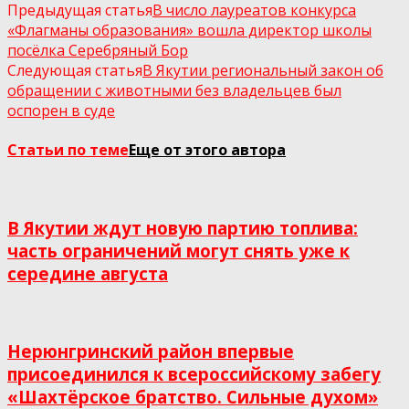
Предыдущая статья
В число лауреатов конкурса
«Флагманы образования» вошла директор школы
посёлка Серебряный Бор
Следующая статья
В Якутии региональный закон об
обращении с животными без владельцев был
оспорен в суде
Статьи по теме
Еще от этого автора
В Якутии ждут новую партию топлива:
часть ограничений могут снять уже к
середине августа
Нерюнгринский район впервые
присоединился к всероссийскому забегу
«Шахтёрское братство. Сильные духом»