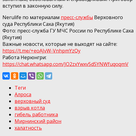
вступил в законную силу.
Nerulife по материалам
пресс-службы
Верховного
суда Республики Саха (Якутия)
Фото: пресс-служба ГУ МЧС России по Республике Саха
(Якутия)
Важные новости, которые не выходят на сайте:
https://t.me/+eoAJvW-VnhpmYzQy
Работа Нерюнгри:
https://chat.whatsapp.com/JO2zxYwxv5d5YNWfuqoqmV
Теги
Алроса
верховный суд
взрыв котла
гибель работника
Мирнинский район
халатность