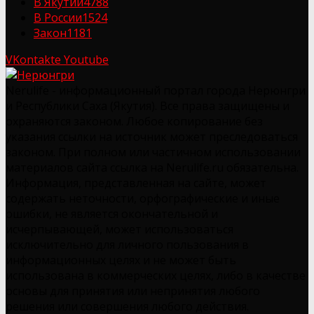
В Якутии
4788
В России
1524
Закон
1181
VKontakte
Youtube
Nerulife - информационный портал города Нерюнгри
и Республики Саха (Якутия). Все права защищены и
охраняются законом. Любое копирование без
указания ссылки на источник может преследоваться
законом. При полном или частичном использовании
материалов сайта ссылка на Nerulife.ru обязательна.
Информация, представленная на сайте, может
содержать неточности, орфографические и иные
ошибки, не является окончательной и
исчерпывающей, может использоваться
исключительно для личного пользования в
информационных целях и не может быть
использована в коммерческих целях, либо в качестве
основы для принятия или непринятия любого
решения или совершения любого действия.