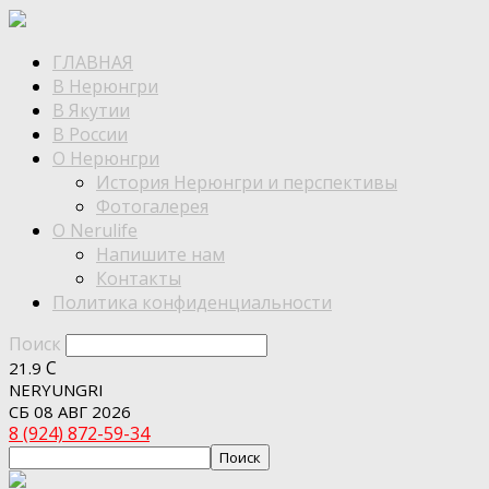
ГЛАВНАЯ
В Нерюнгри
В Якутии
В России
О Нерюнгри
История Нерюнгри и перспективы
Фотогалерея
О Nerulife
Напишите нам
Контакты
Политика конфиденциальности
Поиск
C
21.9
NERYUNGRI
СБ 08 АВГ 2026
8 (924) 872-59-34