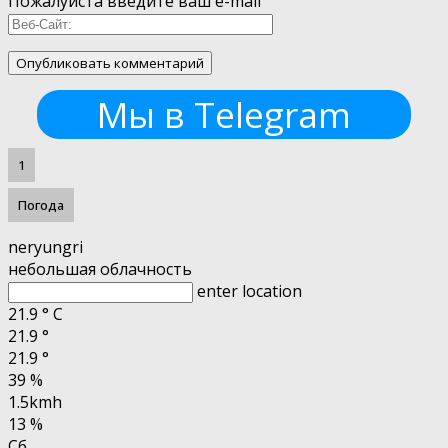
Пожалуйста введите ваш e-mail
Мы в Telegram
1
Погода
neryungri
небольшая облачность
enter location
21.9
°
C
21.9
°
21.9
°
39 %
1.5kmh
13 %
Сб