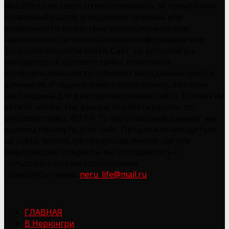
Nerulife.ru не несет ответственность за прямой или
косвенный ущерб, упущенную прибыль или
возможности вследствие использования или
невозможности использования информации или
функциональности сайта. Сайт, на котором вы
находитесь, в соответствии с политикой
конфиденциальности собирает метаданные (cookie,
данные об IP-адресе и местоположении), которые
необходимы для функционирования сайта. Если вы не
хотите, чтобы эти данные обрабатывались, то,
руководствуясь ФЗ РФ "О персональных данных" вы
должны покинуть этот сайт. Продолжая находиться
на сайте, используя предоставляемую сайтом
информацию и сервисы вы соглашаетесь с
пользовательским соглашением.
Свяжитесь с нами:
neru_life@mail.ru
ГЛАВНАЯ
В Нерюнгри