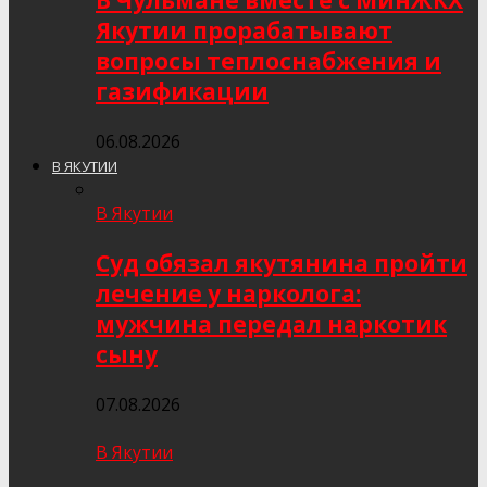
В Чульмане вместе с МинЖКХ
Якутии прорабатывают
вопросы теплоснабжения и
газификации
06.08.2026
В ЯКУТИИ
В Якутии
Суд обязал якутянина пройти
лечение у нарколога:
мужчина передал наркотик
сыну
07.08.2026
В Якутии