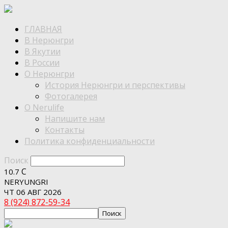
ГЛАВНАЯ
В Нерюнгри
В Якутии
В России
О Нерюнгри
История Нерюнгри и перспективы
Фотогалерея
О Nerulife
Напишите нам
Контакты
Политика конфиденциальности
Поиск
C
10.7
NERYUNGRI
ЧТ 06 АВГ 2026
8 (924) 872-59-34