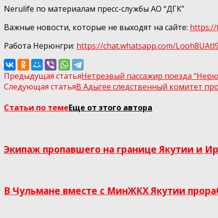
Nerulife по материалам пресс-службы АО “ДГК”
Важные новости, которые не выходят на сайте:
https:
Работа Нерюнгри:
https://chat.whatsapp.com/Looh8UA
Предыдущая статья
Нетрезвый пассажир поезда “Нерюн
Следующая статья
В Адыгее следственный комитет про
Статьи по теме
Еще от этого автора
Экипаж пропавшего на границе Якутии и Ир
В Чульмане вместе с МинЖКХ Якутии прор