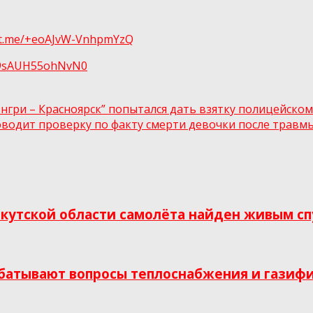
//t.me/+eoAJvW-VnhpmYzQ
tl9sAUH55ohNvN0
гри – Красноярск” попытался дать взятку полицейском
водит проверку по факту смерти девочки после травмы
кутской области самолёта найден живым сп
абатывают вопросы теплоснабжения и газиф