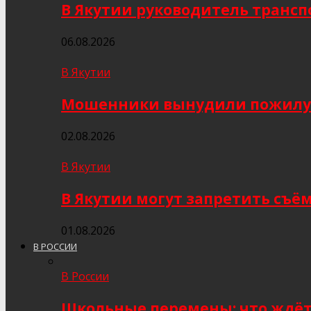
В Якутии руководитель трансп
06.08.2026
В Якутии
Мошенники вынудили пожилую я
02.08.2026
В Якутии
В Якутии могут запретить съё
01.08.2026
В РОССИИ
В России
Школьные перемены: что ждёт 