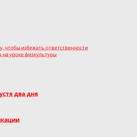
у, чтобы избежать ответственности
 на уроке физкультуры
устя два дня
икации