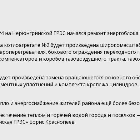
24 на Нерюнгринской ГРЭС начался ремонт энергоблока
 на котлоагрегате №2 будет произведена широкомасшта
ароперегревателя, бокового ограждения переходного г
 компенсаторов и коробов газовоздушного тракта, газо
 будет произведена замена вращающегося основного об
гментных уплотнений и комплекта крепежа цилиндров,
пло и энергоснабжение жителей района ещё более безо
еспечение теплом и горячей водой города и поселков 
ская ГРЭС» Борис Краснопеев.