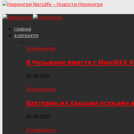
Nerulife – Новости Нерюнгри
ГЛАВНАЯ
В НЕРЮНГРИ
В Нерюнгри
В Чульмане вместе с МинЖКХ 
06.08.2026
В Нерюнгри
Вахтовик из Хакасии осуждён 
05.08.2026
В Нерюнгри