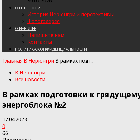
30.07.2026
О НЕРЮНГРИ
История Нерюнгри и перспективы
Фотогалерея
О NERULIFE
Напишите нам
Контакты
ПОЛИТИКА КОНФИДЕНЦИАЛЬНОСТИ
Главная
В Нерюнгри
В рамках подг...
В Нерюнгри
Все новости
В рамках подготовки к грядущем
энергоблока №2
12.04.2023
0
66
Просмотры