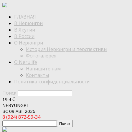
ГЛАВНАЯ
В Нерюнгри
В Якутии
В России
О Нерюнгри
История Нерюнгри и перспективы
Фотогалерея
О Nerulife
Напишите нам
Контакты
Политика конфиденциальности
Поиск
C
19.4
NERYUNGRI
ВС 09 АВГ 2026
8 (924) 872-59-34