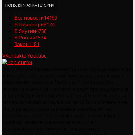
ПОПУЛЯРНАЯ КАТЕГОРИЯ
Все новости
14169
В Нерюнгри
8124
В Якутии
4788
В России
1524
Закон
1181
VKontakte
Youtube
Nerulife - информационный портал города Нерюнгри
и Республики Саха (Якутия). Все права защищены и
охраняются законом. Любое копирование без
указания ссылки на источник может преследоваться
законом. При полном или частичном использовании
материалов сайта ссылка на Nerulife.ru обязательна.
Информация, представленная на сайте, может
содержать неточности, орфографические и иные
ошибки, не является окончательной и
исчерпывающей, может использоваться