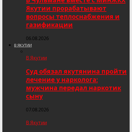
В Чульмане вместе с МинЖКХ
Якутии прорабатывают
вопросы теплоснабжения и
газификации
06.08.2026
В ЯКУТИИ
В Якутии
Суд обязал якутянина пройти
лечение у нарколога:
мужчина передал наркотик
сыну
07.08.2026
В Якутии