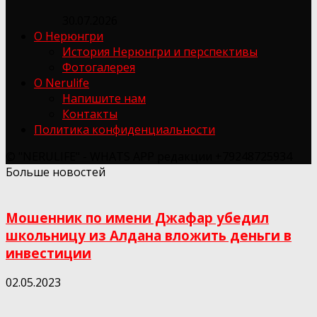
30.07.2026
О Нерюнгри
История Нерюнгри и перспективы
Фотогалерея
О Nerulife
Напишите нам
Контакты
Политика конфиденциальности
© "NERULIFE" - WHATS APP редакции +79248725934
Больше новостей
Мошенник по имени Джафар убедил
школьницу из Алдана вложить деньги в
инвестиции
02.05.2023