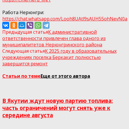
Работа Нерюнгри:
https://chat.whatsapp.com/Looh8UAtl9sAUH55ohNеvN0а
Предыдущая статья
К административной
ответственности привлечен глава одного из
муниципалитетов Нерюнгринского района
Следующая статья
К 2025 году в образовательных
учреждениях поселка Беркакит полностью
завершится ремонт
Статьи по теме
Еще от этого автора
В Якутии ждут новую партию топлива:
часть ограничений могут снять уже к
середине августа