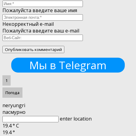
Пожалуйста введите ваше имя
Некорректный e-mail
Пожалуйста введите ваш e-mail
Мы в Telegram
1
Погода
neryungri
пасмурно
enter location
19.4
°
C
19.4
°