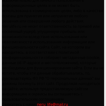
исключительно для личного пользования в
информационных целях и не может быть
использована в коммерческих целях, либо в качестве
основы для принятия или непринятия любого
решения или совершения любого действия.
Nerulife.ru не несет ответственность за прямой или
косвенный ущерб, упущенную прибыль или
возможности вследствие использования или
невозможности использования информации или
функциональности сайта. Сайт, на котором вы
находитесь, в соответствии с политикой
конфиденциальности собирает метаданные (cookie,
данные об IP-адресе и местоположении), которые
необходимы для функционирования сайта. Если вы не
хотите, чтобы эти данные обрабатывались, то,
руководствуясь ФЗ РФ "О персональных данных" вы
должны покинуть этот сайт. Продолжая находиться
на сайте, используя предоставляемую сайтом
информацию и сервисы вы соглашаетесь с
пользовательским соглашением.
Свяжитесь с нами:
neru_life@mail.ru