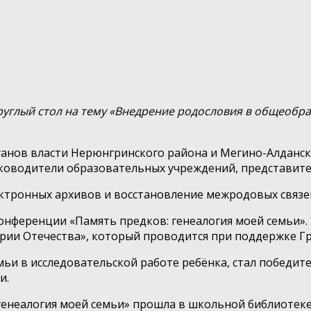
руглый стол на тему «Внедрение родословия в общеобр
анов власти Нерюнгринского района и Мегино-Алданско
уководители образовательных учреждений, представител
ктронных архивов и восстановление межродовых связе
онференции «Память предков: генеалогия моей семьи».
рии Отечества», который проводится при поддержке Гр
ьи в исследовательской работе ребёнка, стал победите
и.
енеалогия моей семьи» прошла в школьной библиотеке 