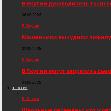
В Якутии руководитель трансп
06.08.2026
В Якутии
Мошенники вынудили пожилую я
02.08.2026
В Якутии
В Якутии могут запретить съё
01.08.2026
В РОССИИ
В России
Школьные перемены: что ждёт 