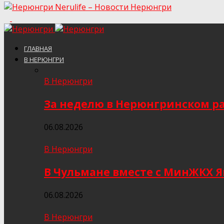
Nerulife – Новости Нерюнгри
ГЛАВНАЯ
В НЕРЮНГРИ
В Нерюнгри
За неделю в Нерюнгринском ра
06.08.2026
В Нерюнгри
В Чульмане вместе с МинЖКХ 
06.08.2026
В Нерюнгри