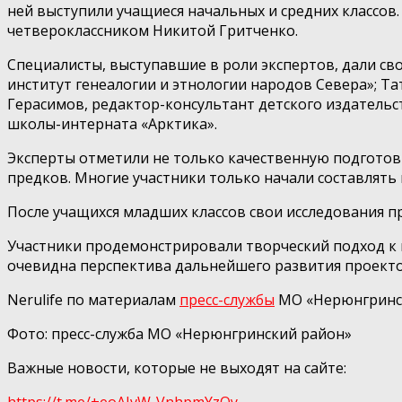
ней выступили учащиеся начальных и средних классов
четвероклассником Никитой Гритченко.
Специалисты, выступавшие в роли экспертов, дали с
институт генеалогии и этнологии народов Севера»; Т
Герасимов, редактор-консультант детского издательс
школы-интерната «Арктика».
Эксперты отметили не только качественную подготовк
предков. Многие участники только начали составлять 
После учащихся младших классов свои исследования п
Участники продемонстрировали творческий подход к 
очевидна перспектива дальнейшего развития проекто
Nerulife по материалам
пресс-службы
МО «Нерюнгринс
Фото: пресс-служба МО «Нерюнгринский район»
Важные новости, которые не выходят на сайте:
https://t.me/+eoAJvW-VnhpmYzQy