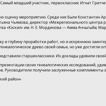
. Самый младший участник, первоклассник Игнат Гритче
вою оценку мероприятию. Среди них были Константин А
атьяна Чьямова, директор «Межрегионального центра р
тва «Кэскил» им. Н. Е. Мординова — Амма Аччыгыйа; М
у и глубину проработки работ, но и искреннюю заинте
генеалогическое древо своей семьи, но уже достигли о
редставили старшеклассники. Их доклады удивили свое
презентации своих генеалогических исследований, уди
в. Руководители получили заслуженные комплименты з
кий район»