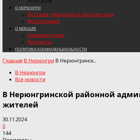
30.07.2026
О НЕРЮНГРИ
История Нерюнгри и перспективы
Фотогалерея
О NERULIFE
Напишите нам
Контакты
ПОЛИТИКА КОНФИДЕНЦИАЛЬНОСТИ
Главная
В Нерюнгри
В Нерюнгринск...
В Нерюнгри
Все новости
В Нерюнгринской районной адми
жителей
30.11.2024
0
144
Просмотры