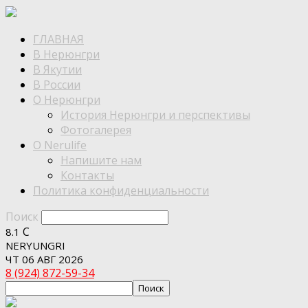
ГЛАВНАЯ
В Нерюнгри
В Якутии
В России
О Нерюнгри
История Нерюнгри и перспективы
Фотогалерея
О Nerulife
Напишите нам
Контакты
Политика конфиденциальности
Поиск
C
8.1
NERYUNGRI
ЧТ 06 АВГ 2026
8 (924) 872-59-34