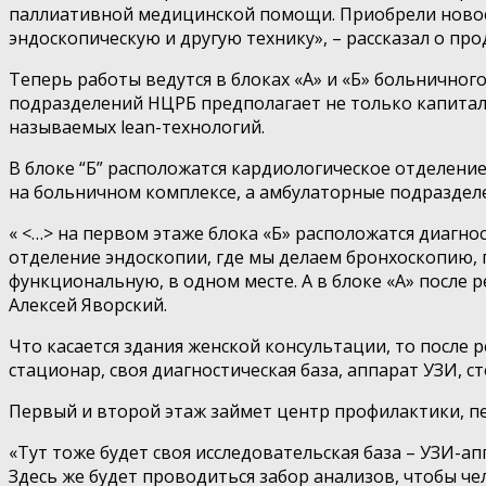
паллиативной медицинской помощи. Приобрели новое 
эндоскопическую и другую технику», – рассказал о пр
Теперь работы ведутся в блоках «А» и «Б» больнично
подразделений НЦРБ предполагает не только капитал
называемых lean-технологий.
В блоке “Б” расположатся кардиологическое отделение
на больничном комплексе, а амбулаторные подразделе
« <…> на первом этаже блока «Б» расположатся диагн
отделение эндоскопии, где мы делаем бронхоскопию, 
функциональную, в одном месте. А в блоке «А» после 
Алексей Яворский.
Что касается здания женской консультации, то после 
стационар, своя диагностическая база, аппарат УЗИ, 
Первый и второй этаж займет центр профилактики, п
«Тут тоже будет своя исследовательская база – УЗИ-а
Здесь же будет проводиться забор анализов, чтобы ч