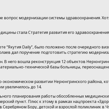
 вопрос модернизации системы здравоохранения. Хотя 
ицины стала Стратегия развития его здравоохранения,
ете “Якутия Daily”, было положено после очередного ви
колаев дал поручение подготовить стратегию модерни
н. В него вошла реконструкция 12 объектов Нерюнгри
атериально-технической базы больницы, переоснащени
о-экономическом развитии Нерюнгринского района, кот
и увеличилось до 14.
льного планирования работы обособленных медицинских
ерский пункт. Плюс к этому в рамках нацпроекта «Зд
в Серебряном Бору, детской и взрослой поликлиник в 