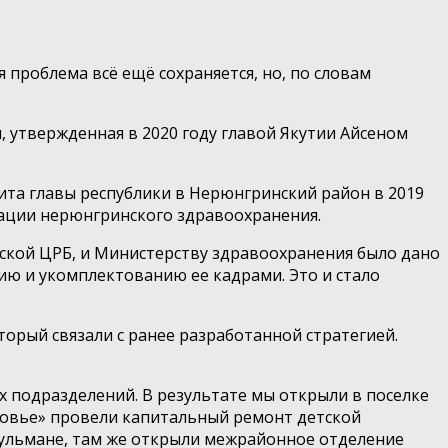
проблема всё ещё сохраняется, но, по словам
 утвержденная в 2020 году главой Якутии Айсеном
зита главы республики в Нерюнгринский район в 2019
зации нерюнгринского здравоохранения.
нской ЦРБ, и Министерству здравоохранения было дано
ю и укомплектованию ее кадрами. Это и стало
орый связали с ранее разработанной стратегией.
 подразделений. В результате мы открыли в поселке
оровье» провели капитальный ремонт детской
Чульмане, там же открыли межрайонное отделение