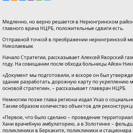
Медленно, но верно решается в Нерюнгринском районе
главного врача НЦРБ, положительные сдвиги есть.
Отправной точкой в преображении нерюнгринской мед
Николаевым.
Начало Стратегии, рассказывает Алексей Яворский газ
году. На совещании после обхода больницы Айсен Ни
«Документ мы подготовили, и вскоре он был утвержде
здание разработать дорожную карту по укреплению м
основой стратегии», – рассказывает главврач НЦРБ.
Немногим позже глава региона издал Указ о социальн
Таким образом количество объектов для реконструкци
«Первое, что было сделано – проведение территориа
Хани врачебную амбулаторию, а в Золотинке – фельдш
поликлиники в Беркаките, поликлиники и стационара 