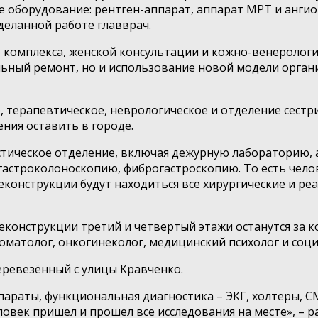
оборудование: рентген-аппарат, аппарат МРТ и ангио
оделанной работе главврач.
го комплекса, женской консультации и кожно-венеролог
ьный ремонт, но и использование новой модели орган
, терапевтическое, неврологическое и отделение сестр
ния оставить в городе.
остическое отделение, включая дежурную лабораторию, 
гастроколоноскопию, фиброгастроскопию. То есть чело
реконструкции будут находиться все хирургические и р
реконструкции третий и четвертый этажи останутся за 
стоматолог, онкогинеколог, медицинский психолог и соц
еревезённый с улицы Кравченко.
ппараты, функциональная диагностика – ЭКГ, холтеры,
еловек пришел и прошел все исследования на месте», –