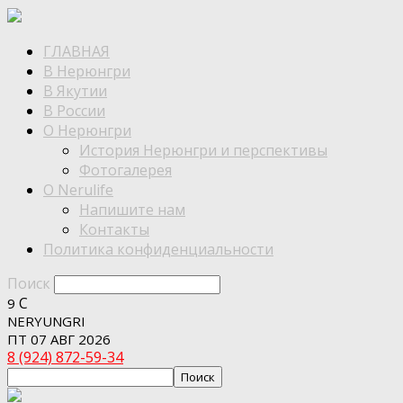
ГЛАВНАЯ
В Нерюнгри
В Якутии
В России
О Нерюнгри
История Нерюнгри и перспективы
Фотогалерея
О Nerulife
Напишите нам
Контакты
Политика конфиденциальности
Поиск
C
9
NERYUNGRI
ПТ 07 АВГ 2026
8 (924) 872-59-34