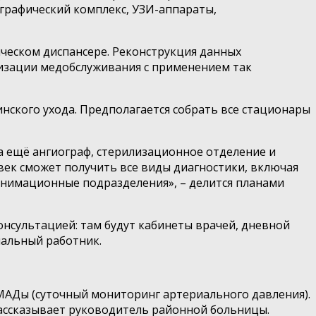
графический комплекс, УЗИ-аппараты,
ическом диспансере. Реконструкция данных
изации медобслуживания с применением так
инского ухода. Предполагается собрать все стационары
а ещё ангиограф, стерилизационное отделение и
век сможет получить все виды диагностики, включая
еанимационные подразделения», – делится планами
консультацией: там будут кабинеты врачей, дневной
иальный работник.
 СМАДы (суточный мониторинг артериального давления).
 рассказывает руководитель районной больницы.