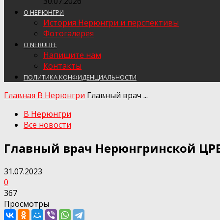
30.07.2026
О НЕРЮНГРИ
История Нерюнгри и перспективы
Фотогалерея
О NERULIFE
Напишите нам
Контакты
ПОЛИТИКА КОНФИДЕНЦИАЛЬНОСТИ
Главная
В Нерюнгри
Главный врач ...
В Нерюнгри
Все новости
Главный врач Нерюнгринской ЦРБ:
31.07.2023
0
367
Просмотры