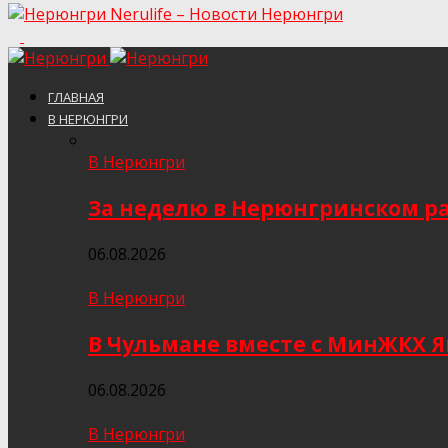
Nerulife – Новости Нерюнгри
ГЛАВНАЯ
В НЕРЮНГРИ
В Нерюнгри
За неделю в Нерюнгринском ра
06.08.2026
В Нерюнгри
В Чульмане вместе с МинЖКХ 
06.08.2026
В Нерюнгри