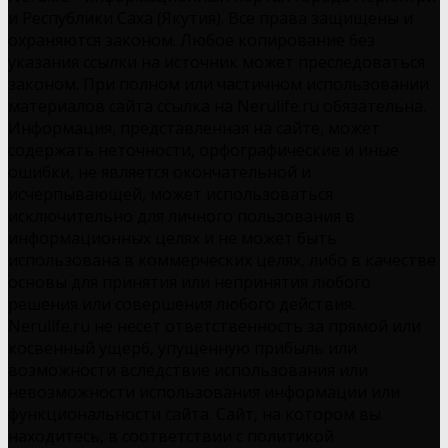
и Республики Саха (Якутия). Все права защищены и
охраняются законом. Любое копирование без
указания ссылки на источник может преследоваться
законом. При полном или частичном использовании
материалов сайта ссылка на Nerulife.ru обязательна.
Информация, представленная на сайте, может
содержать неточности, орфографические и иные
ошибки, не является окончательной и
исчерпывающей, может использоваться
исключительно для личного пользования в
информационных целях и не может быть
использована в коммерческих целях, либо в качестве
основы для принятия или непринятия любого
решения или совершения любого действия.
Nerulife.ru не несет ответственность за прямой или
косвенный ущерб, упущенную прибыль или
возможности вследствие использования или
невозможности использования информации или
функциональности сайта. Сайт, на котором вы
находитесь, в соответствии с политикой