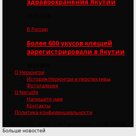
здравоохранения Якутии
31.07.2026
В России
Более 600 укусов клещей
зарегистрировали в Якутии
30.07.2026
О Нерюнгри
История Нерюнгри и перспективы
Фотогалерея
О Nerulife
Напишите нам
Контакты
Политика конфиденциальности
© "NERULIFE" - WHATS APP редакции +79248725934
Больше новостей