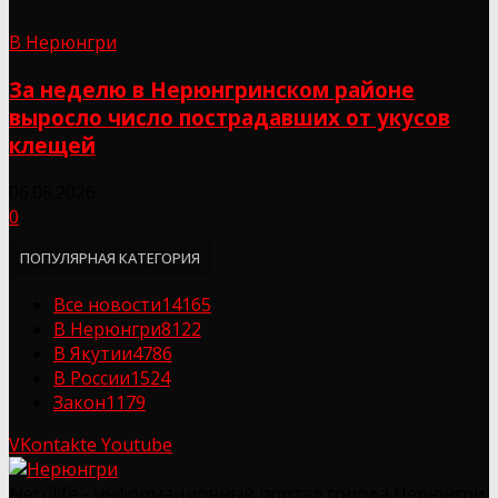
В Нерюнгри
За неделю в Нерюнгринском районе
выросло число пострадавших от укусов
клещей
06.08.2026
0
ПОПУЛЯРНАЯ КАТЕГОРИЯ
Все новости
14165
В Нерюнгри
8122
В Якутии
4786
В России
1524
Закон
1179
VKontakte
Youtube
Nerulife - информационный портал города Нерюнгри