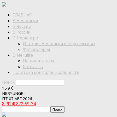
ГЛАВНАЯ
В Нерюнгри
В Якутии
В России
О Нерюнгри
История Нерюнгри и перспективы
Фотогалерея
О Nerulife
Напишите нам
Контакты
Политика конфиденциальности
Поиск
C
15.9
NERYUNGRI
ПТ 07 АВГ 2026
8 (924) 872-59-34