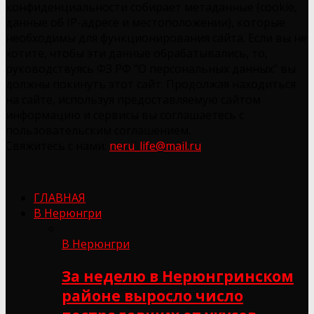
конфиденциальности собирает метаданные (cookie,
данные об IP-адресе и местоположении), которые
необходимы для функционирования сайта. Если вы не
хотите, чтобы эти данные обрабатывались, то,
руководствуясь ФЗ РФ "О персональных данных" вы
должны покинуть этот сайт. Продолжая находиться
на сайте, используя предоставляемую сайтом
информацию и сервисы вы соглашаетесь с
пользовательским соглашением.
Свяжитесь с нами:
neru_life@mail.ru
ГЛАВНАЯ
В Нерюнгри
В Нерюнгри
За неделю в Нерюнгринском
районе выросло число