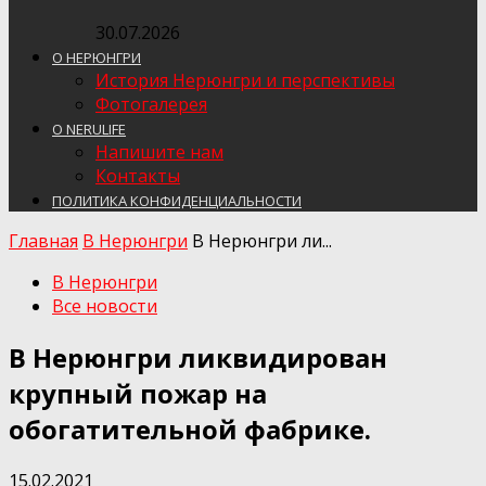
30.07.2026
О НЕРЮНГРИ
История Нерюнгри и перспективы
Фотогалерея
О NERULIFE
Напишите нам
Контакты
ПОЛИТИКА КОНФИДЕНЦИАЛЬНОСТИ
Главная
В Нерюнгри
В Нерюнгри ли...
В Нерюнгри
Все новости
В Нерюнгри ликвидирован
крупный пожар на
обогатительной фабрике.
15.02.2021