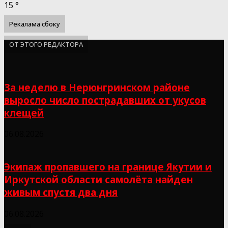
15
°
Рекалама сбоку
ОТ ЭТОГО РЕДАКТОРА
За неделю в Нерюнгринском районе
выросло число пострадавших от укусов
клещей
06.08.2026
Экипаж пропавшего на границе Якутии и
Иркутской области самолёта найден
живым спустя два дня
06.08.2026