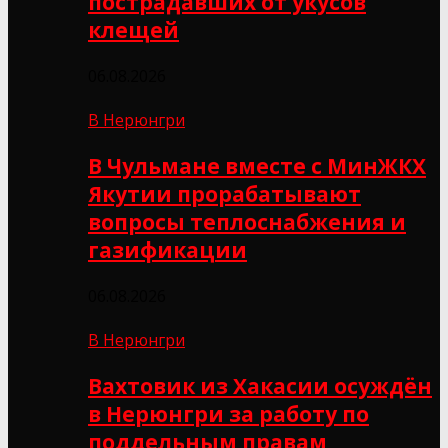
пострадавших от укусов
клещей
06.08.2026
В Нерюнгри
В Чульмане вместе с МинЖКХ
Якутии прорабатывают
вопросы теплоснабжения и
газификации
06.08.2026
В Нерюнгри
Вахтовик из Хакасии осуждён
в Нерюнгри за работу по
поддельным правам