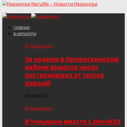
Nerulife – Новости Нерюнгри
ГЛАВНАЯ
В НЕРЮНГРИ
В Нерюнгри
За неделю в Нерюнгринском
районе выросло число
пострадавших от укусов
клещей
06.08.2026
В Нерюнгри
В Чульмане вместе с МинЖКХ