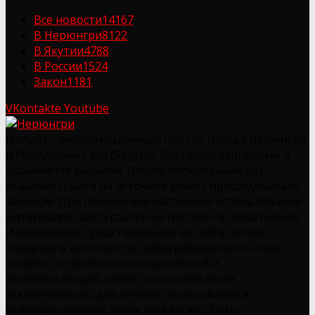
Все новости
14167
В Нерюнгри
8122
В Якутии
4788
В России
1524
Закон
1181
VKontakte
Youtube
Nerulife - информационный портал города Нерюнгри
и Республики Саха (Якутия). Все права защищены и
охраняются законом. Любое копирование без
указания ссылки на источник может преследоваться
законом. При полном или частичном использовании
материалов сайта ссылка на Nerulife.ru обязательна.
Информация, представленная на сайте, может
содержать неточности, орфографические и иные
ошибки, не является окончательной и
исчерпывающей, может использоваться
исключительно для личного пользования в
информационных целях и не может быть