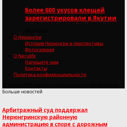
Более 600 укусов клещей
зарегистрировали в Якутии
30.07.2026
О Нерюнгри
История Нерюнгри и перспективы
Фотогалерея
О Nerulife
Напишите нам
Контакты
Политика конфиденциальности
© "NERULIFE" - WHATS APP редакции +79248725934
Больше новостей
Арбитражный суд поддержал
Нерюнгринскую районную
администрацию в споре с дорожным