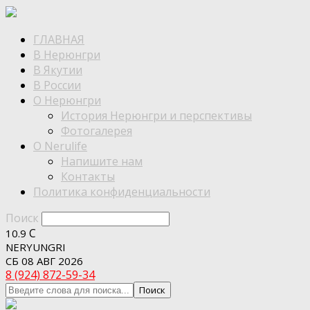
ГЛАВНАЯ
В Нерюнгри
В Якутии
В России
О Нерюнгри
История Нерюнгри и перспективы
Фотогалерея
О Nerulife
Напишите нам
Контакты
Политика конфиденциальности
Поиск
C
10.9
NERYUNGRI
СБ 08 АВГ 2026
8 (924) 872-59-34