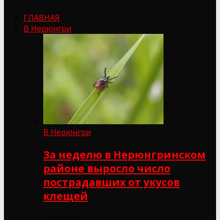
ГЛАВНАЯ
В Нерюнгри
В Нерюнгри
За неделю в Нерюнгринском
районе выросло число
пострадавших от укусов
клещей
06.08.2026