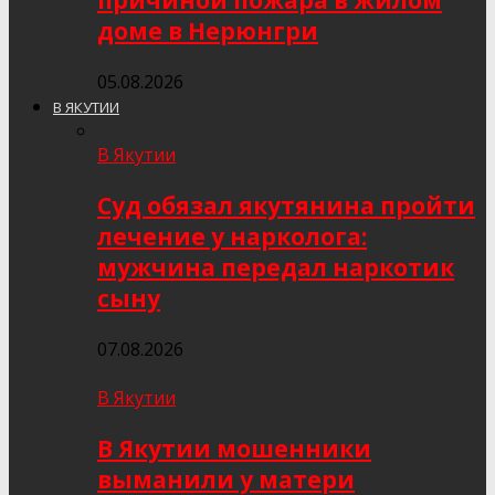
причиной пожара в жилом
доме в Нерюнгри
05.08.2026
В ЯКУТИИ
В Якутии
Суд обязал якутянина пройти
лечение у нарколога:
мужчина передал наркотик
сыну
07.08.2026
В Якутии
В Якутии мошенники
выманили у матери