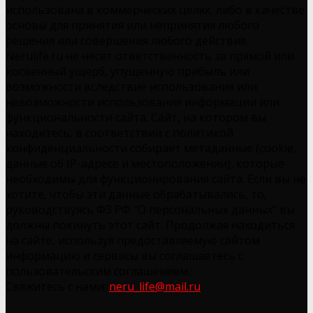
использована в коммерческих целях, либо в качестве
основы для принятия или непринятия любого
решения или совершения любого действия.
Nerulife.ru не несет ответственность за прямой или
косвенный ущерб, упущенную прибыль или
возможности вследствие использования или
невозможности использования информации или
функциональности сайта. Сайт, на котором вы
находитесь, в соответствии с политикой
конфиденциальности собирает метаданные (cookie,
данные об IP-адресе и местоположении), которые
необходимы для функционирования сайта. Если вы не
хотите, чтобы эти данные обрабатывались, то,
руководствуясь ФЗ РФ "О персональных данных" вы
должны покинуть этот сайт. Продолжая находиться
на сайте, используя предоставляемую сайтом
информацию и сервисы вы соглашаетесь с
пользовательским соглашением.
Свяжитесь с нами:
neru_life@mail.ru