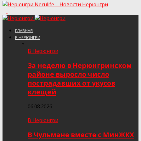
Nerulife – Новости Нерюнгри
ГЛАВНАЯ
В НЕРЮНГРИ
В Нерюнгри
За неделю в Нерюнгринском
районе выросло число
пострадавших от укусов
клещей
06.08.2026
В Нерюнгри
В Чульмане вместе с МинЖКХ