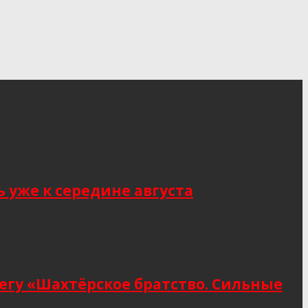
 уже к середине августа
егу «Шахтёрское братство. Сильные