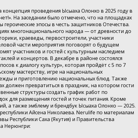
 концепция проведения Ысыаха Олонхо в 2025 году в
ет!». На заседании было отмечено, что на площадках
ы героические эпосы в честь защитников Отечества.
ициях многонационального народа — от древности до
сторики, краеведы, первостроители, участники
еловой части мероприятия поговорят о будущем
мят участников и гостей с культурным наследием
аклей и концертов. В декабре в районе состоялся
сов к диалогу культур», которая пройдёт с 5 по 7
ьскому мастерству, игре на национальных
дежды и приготовлению национальных блюд. Также
ах должен превратиться в праздник, на котором гости
твенные структуры создать график работ по
ок для размещения гостей и точек питания. Кроме
й, а также эмблему и брендбук Ысыаха Олонхо — 2025.
еспублики Айсена Николаева. Nerulife по материалам
лавы Республики Саха (Якутия) и Правительства
та Нерюнгри: