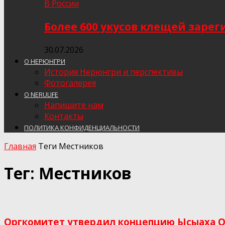
В России
Более 600 укусов клещей заре
30.07.2026
О НЕРЮНГРИ
История Нерюнгри и перспективы
Фотогалерея
О NERULIFE
Напишите нам
Контакты
ПОЛИТИКА КОНФИДЕНЦИАЛЬНОСТИ
Главная
Теги
Местников
Тег: Местников
Оргкомитет утвердил концепцию Ысыаха О