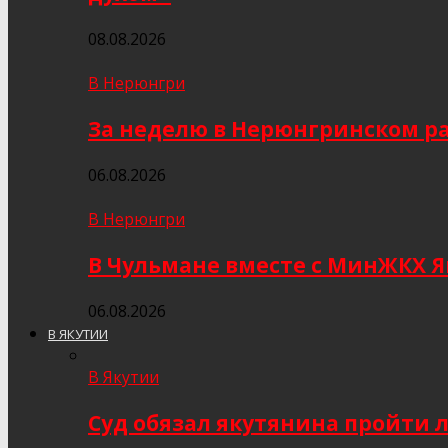
08.08.2026
В Нерюнгри
За неделю в Нерюнгринском ра
06.08.2026
В Нерюнгри
В Чульмане вместе с МинЖКХ 
06.08.2026
В ЯКУТИИ
В Якутии
Суд обязал якутянина пройти 