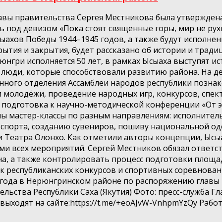
авы правительства Сергея Местникова была утверждена
под девизом «Пока стоят священные горы, мир не рухн
ыахов Победы 1944–1945 годов, а также будут исполнен
ытия и закрытия, будет рассказано об истории и трад
рюнгри исполняется 50 лет, в рамках Ысыаха выступят и
 люди, которые способствовали развитию района. На д
ного отделения Ассамблеи народов республики познако
и молодёжи, проведение народных игр, конкурсов, спект
подготовка к научно-методической конференции «От эпо
ны мастер-классы по разным направлениям: исполнител
 спорта, созданию сувениров, пошиву национальной о
ли Театра Олонхо. Как отметили авторы концепции, Ысы
ами всех мероприятий. Сергей Местников обязал ответс
на, а также контролировать процесс подготовки площад
к республиканских конкурсов и спортивных соревновани
 года в Нерюнгринском районе по распоряжению главы р
ельства Республики Саха (Якутия) Фото: пресс-служба Г
 выходят на сайте:https://t.me/+eoAJvW-VnhpmYzQy Рабо