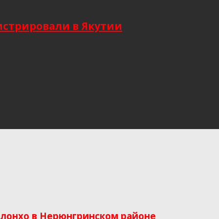
гистрировали в Якутии
лонхо в Нерюнгринском районе