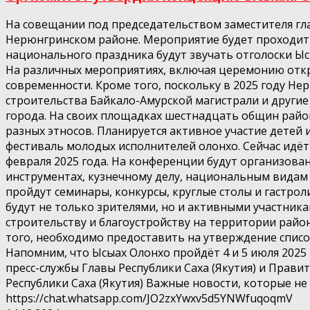
На совещании под председательством заместителя гл
Нерюнгринском районе. Мероприятие будет проходить 
национального праздника будут звучать отголоски Ыс
На различных мероприятиях, включая церемонию откр
современности. Кроме того, поскольку в 2025 году Не
строительства Байкало-Амурской магистрали и другие
города. На своих площадках шестнадцать общин район
разных этносов. Планируется активное участие детей 
фестиваль молодых исполнителей олонхо. Сейчас идёт 
февраля 2025 года. На конференции будут организова
инструментах, кузнечному делу, национальным видам
пройдут семинары, конкурсы, круглые столы и гастро
будут не только зрителями, но и активными участник
строительству и благоустройству на территории райо
того, необходимо предоставить на утверждение списо
Напомним, что Ысыах Олонхо пройдёт 4 и 5 июля 2025
пресс-службы Главы Республики Саха (Якутия) и Правит
Республики Саха (Якутия) Важные новости, которые не
https://chat.whatsapp.com/JO2zxYwxv5d5YNWfuqoqmV