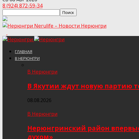
8 (924) 872-59-34
Nerulife – Новости Нерюнгри
ГЛАВНАЯ
В НЕРЮНГРИ
В Нерюнгри
В Якутии ждут новую партию то
08.08.2026
В Нерюнгри
Нерюнгринский район впервые 
духом»