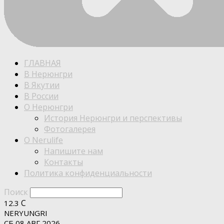
ГЛАВНАЯ
В Нерюнгри
В Якутии
В России
О Нерюнгри
История Нерюнгри и перспективы
Фотогалерея
О Nerulife
Напишите нам
Контакты
Политика конфиденциальности
Поиск
C
12.3
NERYUNGRI
СБ 08 АВГ 2026