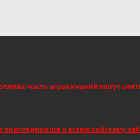
плива: часть ограничений могут снять
присоединился к всероссийскому заб