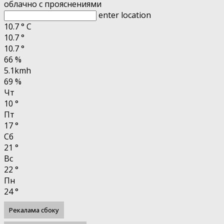
облачно с прояснениями
enter location
10.7
°
C
10.7
°
10.7
°
66 %
5.1kmh
69 %
Чт
10
°
Пт
17
°
Сб
21
°
Вс
22
°
Пн
24
°
Рекалама сбоку