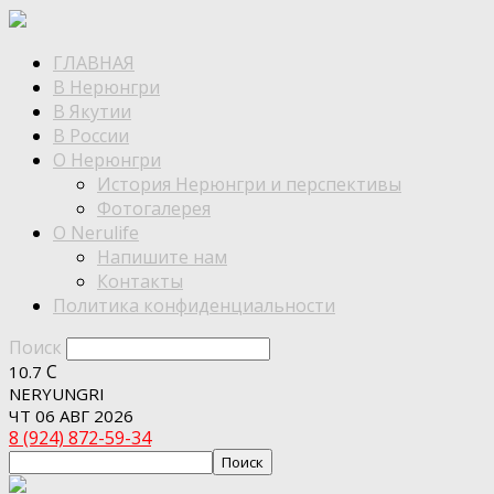
ГЛАВНАЯ
В Нерюнгри
В Якутии
В России
О Нерюнгри
История Нерюнгри и перспективы
Фотогалерея
О Nerulife
Напишите нам
Контакты
Политика конфиденциальности
Поиск
C
10.7
NERYUNGRI
ЧТ 06 АВГ 2026
8 (924) 872-59-34