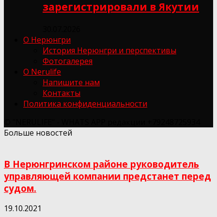
зарегистрировали в Якутии
30.07.2026
О Нерюнгри
История Нерюнгри и перспективы
Фотогалерея
О Nerulife
Напишите нам
Контакты
Политика конфиденциальности
© "NERULIFE" - WHATS APP редакции +79248725934
Больше новостей
В Нерюнгринском районе руководитель
управляющей компании предстанет перед
судом.
19.10.2021