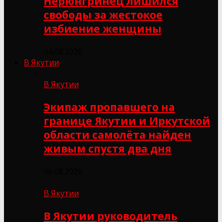
Нерюнгринец лишился
свободы за жестокое
избиение женщины
04.08.2026
В Якутии
В Якутии
Экипаж пропавшего на
границе Якутии и Иркутской
области самолёта найден
живым спустя два дня
06.08.2026
В Якутии
В Якутии руководитель