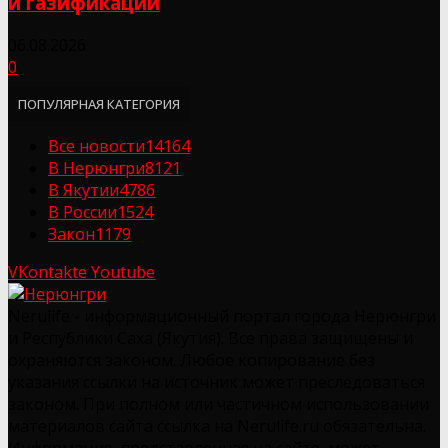
и газификации
06.08.2026
0
ПОПУЛЯРНАЯ КАТЕГОРИЯ
Все новости
14164
В Нерюнгри
8121
В Якутии
4786
В России
1524
Закон
1179
VKontakte
Youtube
Nerulife - информационный портал города Нерюнгри
и Республики Саха (Якутия). Все права защищены и
охраняются законом. Любое копирование без
указания ссылки на источник может преследоваться
законом. При полном или частичном использовании
материалов сайта ссылка на Nerulife.ru обязательна.
Информация, представленная на сайте, может