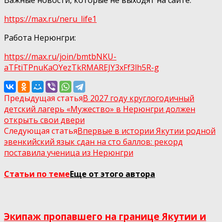
https://max.ru/neru_life1
Работа Нерюнгри:
https://max.ru/join/bmtbNKU-
aTFtiTPnuKaOYezTkRMAREJY3xFf3lh5R-g
Предыдущая статья
В 2027 году круглогодичный
детский лагерь «Мужество» в Нерюнгри должен
открыть свои двери
Следующая статья
Впервые в истории Якутии родной
эвенкийский язык сдан на сто баллов: рекорд
поставила ученица из Нерюнгри
Статьи по теме
Еще от этого автора
Экипаж пропавшего на границе Якутии и