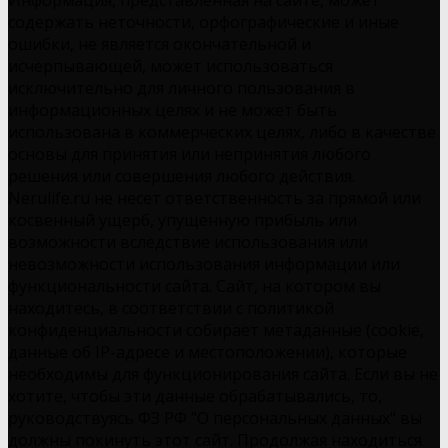
содержать неточности, орфографические и иные
ошибки, не является окончательной и
исчерпывающей, может использоваться
исключительно для личного пользования в
информационных целях и не может быть
использована в коммерческих целях, либо в качестве
основы для принятия или непринятия любого
решения или совершения любого действия.
Nerulife.ru не несет ответственность за прямой или
косвенный ущерб, упущенную прибыль или
возможности вследствие использования или
невозможности использования информации или
функциональности сайта. Сайт, на котором вы
находитесь, в соответствии с политикой
конфиденциальности собирает метаданные (cookie,
данные об IP-адресе и местоположении), которые
необходимы для функционирования сайта. Если вы не
хотите, чтобы эти данные обрабатывались, то,
руководствуясь ФЗ РФ "О персональных данных" вы
должны покинуть этот сайт. Продолжая находиться