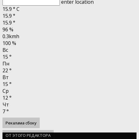
enter location
15.9
°
C
15.9
°
15.9
°
96 %
0.3kmh
100 %
Вс
15
°
Пн
22
°
Вт
15
°
Ср
12
°
Чт
7
°
Рекалама сбоку
ОТ ЭТОГО РЕДАКТОРА