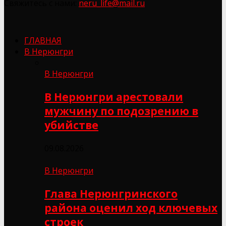
Свяжитесь с нами:
neru_life@mail.ru
ГЛАВНАЯ
В Нерюнгри
В Нерюнгри
В Нерюнгри арестовали
мужчину по подозрению в
убийстве
09.08.2026
В Нерюнгри
Глава Нерюнгринского
района оценил ход ключевых
строек