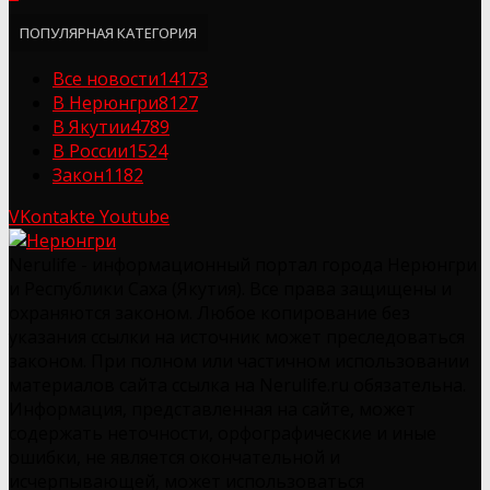
ПОПУЛЯРНАЯ КАТЕГОРИЯ
Все новости
14173
В Нерюнгри
8127
В Якутии
4789
В России
1524
Закон
1182
VKontakte
Youtube
Nerulife - информационный портал города Нерюнгри
и Республики Саха (Якутия). Все права защищены и
охраняются законом. Любое копирование без
указания ссылки на источник может преследоваться
законом. При полном или частичном использовании
материалов сайта ссылка на Nerulife.ru обязательна.
Информация, представленная на сайте, может
содержать неточности, орфографические и иные
ошибки, не является окончательной и
исчерпывающей, может использоваться