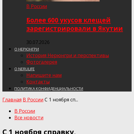
В России
Более 600 укусов клещей
зарегистрировали в Якутии
30.07.2026
О НЕРЮНГРИ
История Нерюнгри и перспективы
Фотогалерея
О NERULIFE
Напишите нам
Контакты
ПОЛИТИКА КОНФИДЕНЦИАЛЬНОСТИ
Главная
В России
С 1 ноября сп...
В России
Все новости
С 1 ноября справку,