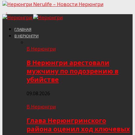
Nerulife – Новости Нерюнгри
ГЛАВНАЯ
В НЕРЮНГРИ
В Нерюнгри
В Нерюнгри арестовали
мужчину по подозрению в
убийстве
09.08.2026
В Нерюнгри
Глава Нерюнгринского
района оценил ход ключевых