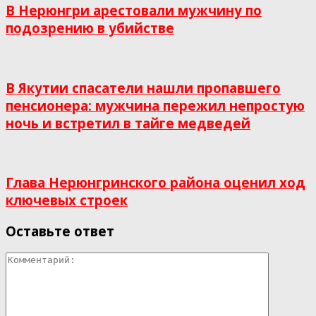
В Нерюнгри арестовали мужчину по
подозрению в убийстве
В Якутии спасатели нашли пропавшего
пенсионера: мужчина пережил непростую
ночь и встретил в тайге медведей
Глава Нерюнгринского района оценил ход
ключевых строек
Оставьте ответ