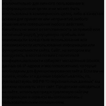
исключительно для личного пользования в
информационных целях и не может быть
использована в коммерческих целях, либо в качестве
основы для принятия или непринятия любого
решения или совершения любого действия.
Nerulife.ru не несет ответственность за прямой или
косвенный ущерб, упущенную прибыль или
возможности вследствие использования или
невозможности использования информации или
функциональности сайта. Сайт, на котором вы
находитесь, в соответствии с политикой
конфиденциальности собирает метаданные (cookie,
данные об IP-адресе и местоположении), которые
необходимы для функционирования сайта. Если вы не
хотите, чтобы эти данные обрабатывались, то,
руководствуясь ФЗ РФ "О персональных данных" вы
должны покинуть этот сайт. Продолжая находиться
на сайте, используя предоставляемую сайтом
информацию и сервисы вы соглашаетесь с
пользовательским соглашением.