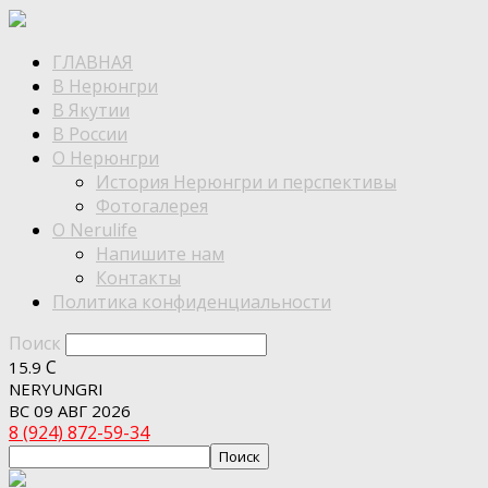
ГЛАВНАЯ
В Нерюнгри
В Якутии
В России
О Нерюнгри
История Нерюнгри и перспективы
Фотогалерея
О Nerulife
Напишите нам
Контакты
Политика конфиденциальности
Поиск
C
15.9
NERYUNGRI
ВС 09 АВГ 2026
8 (924) 872-59-34