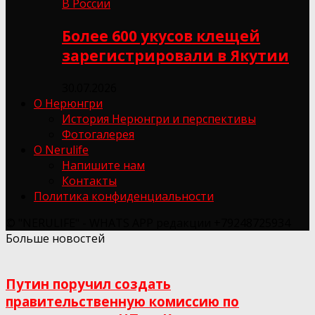
В России
Более 600 укусов клещей
зарегистрировали в Якутии
30.07.2026
О Нерюнгри
История Нерюнгри и перспективы
Фотогалерея
О Nerulife
Напишите нам
Контакты
Политика конфиденциальности
© "NERULIFE" - WHATS APP редакции +79248725934
Больше новостей
Путин поручил создать
правительственную комиссию по