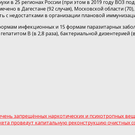
ухи в 25 регионах России (при этом в 2019 году ВОЗ по
но в Дагестане (92 случая), Московской области (70), А
ь с недостатками в организации плановой иммунизаци
 формам инфекционных и 15 формам паразитарных забо
гепатитом В (в 2,8 раза), бактериальной дизентерией (в
ечень запрещённых наркотических и психотропных вещ
джета проведут капитальную реконструкцию очистных 