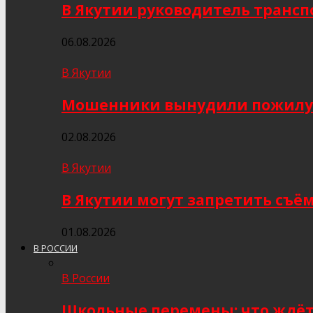
В Якутии руководитель трансп
06.08.2026
В Якутии
Мошенники вынудили пожилую я
02.08.2026
В Якутии
В Якутии могут запретить съё
01.08.2026
В РОССИИ
В России
Школьные перемены: что ждёт 