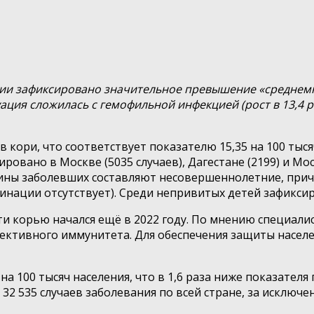
сии зафиксировано значительное превышение «среднемн
я сложилась с гемофильной инфекцией (рост в 13,4 раза)
ев кори, что соответствует показателю 15,35 на 100 тыс
ровано в Москве (5035 случаев), Дагестане (2199) и Мо
овины заболевших составляют несовершеннолетние, причё
инации отсутствует). Среди непривитых детей зафикси
и корью начался ещё в 2022 году. По мнению специалис
лективного иммунитета. Для обеспечения защиты насе
а 100 тысяч населения, что в 1,6 раза ниже показателя
32 535 случаев заболевания по всей стране, за исключ