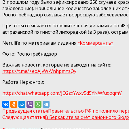
В прошлом году было зафиксировано 258 случаев красн
заболевание). Наибольшее количество заболевших отмече
Роспотребнадзор связывает возросшую заболеваемост
При этом отмечается положительная динамика по 48
астраханской пятнистой лихорадкой (в 3 раза), острым 
Nerulife по материалам издания
«Коммерсантъ»
Фото: Роспотребнадзор
Важные новости, которые не выходят на сайте:
https://t.me/+eoAJvW-VnhpmYzQy
Работа Нерюнгри:
https://chat.whatsapp.com/JO2zxYwxv5d5YNWfuqoqmV
Предыдущая статья
Правительство РФ пополнило пер
Следующая статья
В Беркаките за счёт районного бю