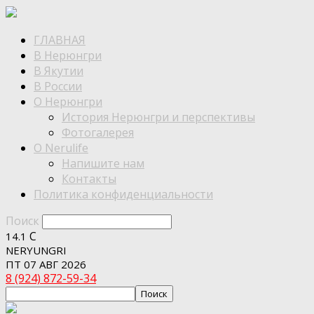
ГЛАВНАЯ
В Нерюнгри
В Якутии
В России
О Нерюнгри
История Нерюнгри и перспективы
Фотогалерея
О Nerulife
Напишите нам
Контакты
Политика конфиденциальности
Поиск
C
14.1
NERYUNGRI
ПТ 07 АВГ 2026
8 (924) 872-59-34