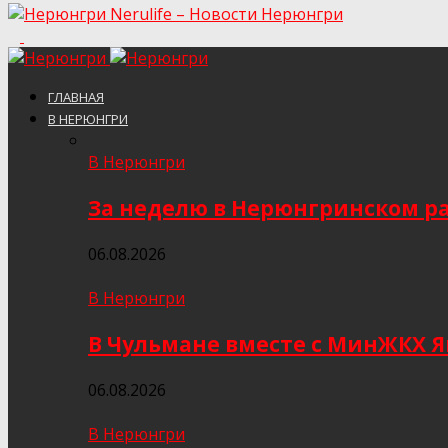
Nerulife – Новости Нерюнгри
ГЛАВНАЯ
В НЕРЮНГРИ
В Нерюнгри
За неделю в Нерюнгринском ра
06.08.2026
В Нерюнгри
В Чульмане вместе с МинЖКХ 
06.08.2026
В Нерюнгри