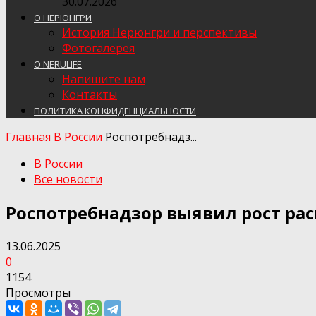
30.07.2026
О НЕРЮНГРИ
История Нерюнгри и перспективы
Фотогалерея
О NERULIFE
Напишите нам
Контакты
ПОЛИТИКА КОНФИДЕНЦИАЛЬНОСТИ
Главная
В России
Роспотребнадз...
В России
Все новости
Роспотребнадзор выявил рост ра
13.06.2025
0
1154
Просмотры