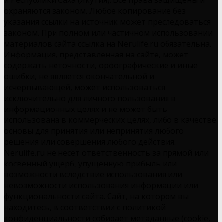
охраняются законом. Любое копирование без
указания ссылки на источник может преследоваться
законом. При полном или частичном использовании
материалов сайта ссылка на Nerulife.ru обязательна.
Информация, представленная на сайте, может
содержать неточности, орфографические и иные
ошибки, не является окончательной и
исчерпывающей, может использоваться
исключительно для личного пользования в
информационных целях и не может быть
использована в коммерческих целях, либо в качестве
основы для принятия или непринятия любого
решения или совершения любого действия.
Nerulife.ru не несет ответственность за прямой или
косвенный ущерб, упущенную прибыль или
возможности вследствие использования или
невозможности использования информации или
функциональности сайта. Сайт, на котором вы
находитесь, в соответствии с политикой
конфиденциальности собирает метаданные (cookie,