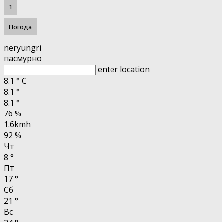
1
Погода
neryungri
пасмурно
enter location
8.1
°
C
8.1
°
8.1
°
76 %
1.6kmh
92 %
Чт
8
°
Пт
17
°
Сб
21
°
Вс