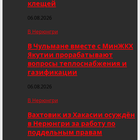
клещей
06.08.2026
В Нерюнгри
В Чульмане вместе с МинЖКХ
Якутии прорабатывают
вопросы теплоснабжения и
газификации
06.08.2026
В Нерюнгри
Вахтовик из Хакасии осуждён
в Нерюнгри за работу по
поддельным правам