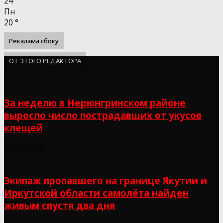
24
°
Пн
20
°
Рекалама сбоку
ОТ ЭТОГО РЕДАКТОРА
За неделю в Нерюнгринском районе
выросло число пострадавших от укусов
клещей
06.08.2026
Экипаж пропавшего на границе Якутии и
Иркутской области самолёта найден
живым спустя два дня