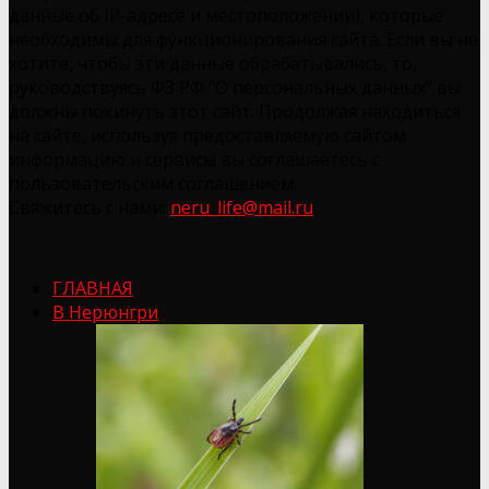
данные об IP-адресе и местоположении), которые
необходимы для функционирования сайта. Если вы не
хотите, чтобы эти данные обрабатывались, то,
руководствуясь ФЗ РФ "О персональных данных" вы
должны покинуть этот сайт. Продолжая находиться
на сайте, используя предоставляемую сайтом
информацию и сервисы вы соглашаетесь с
пользовательским соглашением.
Свяжитесь с нами:
neru_life@mail.ru
ГЛАВНАЯ
В Нерюнгри