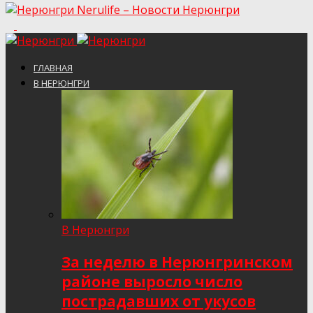
Nerulife – Новости Нерюнгри
ГЛАВНАЯ
В НЕРЮНГРИ
В Нерюнгри
За неделю в Нерюнгринском
районе выросло число
пострадавших от укусов