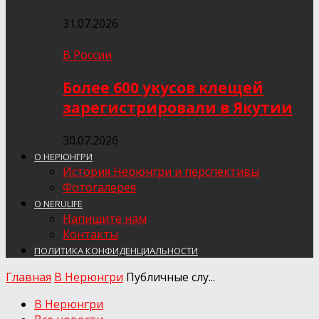
31.07.2026
В России
Более 600 укусов клещей
зарегистрировали в Якутии
30.07.2026
О НЕРЮНГРИ
История Нерюнгри и перспективы
Фотогалерея
О NERULIFE
Напишите нам
Контакты
ПОЛИТИКА КОНФИДЕНЦИАЛЬНОСТИ
Главная
В Нерюнгри
Публичные слу...
В Нерюнгри