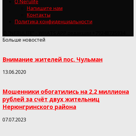
О Nerulife
Напишите нам
Контакты
Политика конфиденциальности
© "NERULIFE" - WHATS APP редакции +79248725934
Больше новостей
Внимание жителей пос. Чульман
13.06.2020
Мошенники обогатились на 2,2 миллиона
рублей за счёт двух жительниц
Нерюнгринского района
07.07.2023