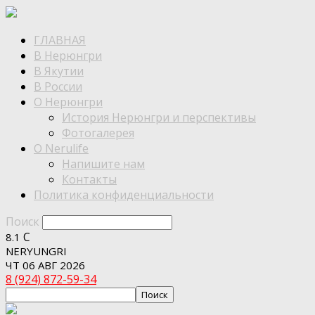
ГЛАВНАЯ
В Нерюнгри
В Якутии
В России
О Нерюнгри
История Нерюнгри и перспективы
Фотогалерея
О Nerulife
Напишите нам
Контакты
Политика конфиденциальности
Поиск
C
8.1
NERYUNGRI
ЧТ 06 АВГ 2026
8 (924) 872-59-34