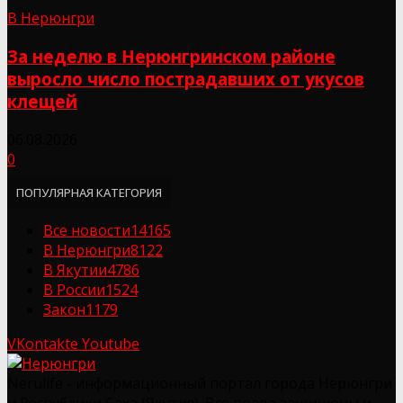
В Нерюнгри
За неделю в Нерюнгринском районе
выросло число пострадавших от укусов
клещей
06.08.2026
0
ПОПУЛЯРНАЯ КАТЕГОРИЯ
Все новости
14165
В Нерюнгри
8122
В Якутии
4786
В России
1524
Закон
1179
VKontakte
Youtube
Nerulife - информационный портал города Нерюнгри
и Республики Саха (Якутия). Все права защищены и