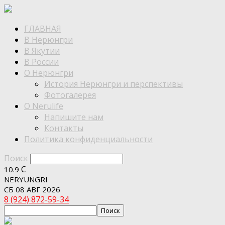
ГЛАВНАЯ
В Нерюнгри
В Якутии
В России
О Нерюнгри
История Нерюнгри и перспективы
Фотогалерея
О Nerulife
Напишите нам
Контакты
Политика конфиденциальности
Поиск
C
10.9
NERYUNGRI
СБ 08 АВГ 2026
8 (924) 872-59-34