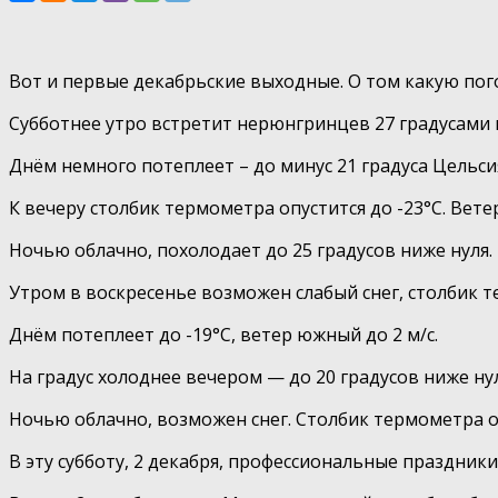
Вот и первые декабрьские выходные. О том какую пог
Субботнее утро встретит нерюнгринцев 27 градусами м
Днём немного потеплеет – до минус 21 градуса Цельсия
К вечеру столбик термометра опустится до -23°С. Вете
Ночью облачно, похолодает до 25 градусов ниже нуля.
Утром в воскресенье возможен слабый снег, столбик т
Днём потеплеет до -19°С, ветер южный до 2 м/с.
На градус холоднее вечером — до 20 градусов ниже нул
Ночью облачно, возможен снег. Столбик термометра оп
В эту субботу, 2 декабря, профессиональные праздник