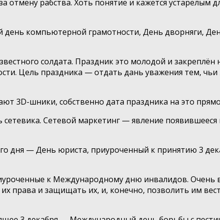
 отмену рабства. Хоть понятие и кажется устарелым дл
й день компьютерной грамотности, День дворняги, Ден
известного солдата. Праздник это молодой и закреплён
ти. Цель праздника — отдать дань уважения тем, чьи 
ют 3D-шники, собственно дата праздника на это прямо 
ь сетевика. Сетевой маркетинг — явление появившееся 
о дня — День юриста, приуроченный к принятию 3 декаб
риуроченные к Международному дню инвалидов. Очень 
их права и защищать их, и, конечно, позволить им вес
щее 3 декабря — Международный день борьбы с пестици