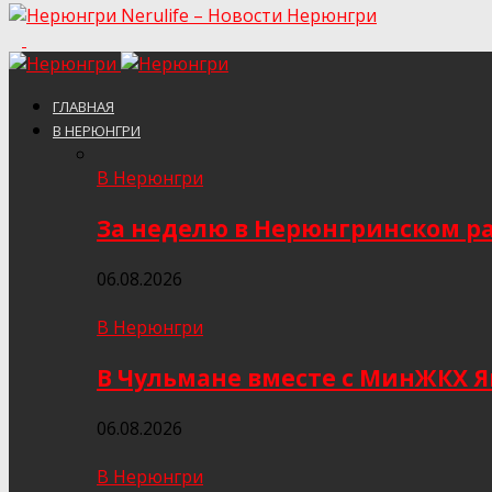
Nerulife – Новости Нерюнгри
ГЛАВНАЯ
В НЕРЮНГРИ
В Нерюнгри
За неделю в Нерюнгринском ра
06.08.2026
В Нерюнгри
В Чульмане вместе с МинЖКХ 
06.08.2026
В Нерюнгри