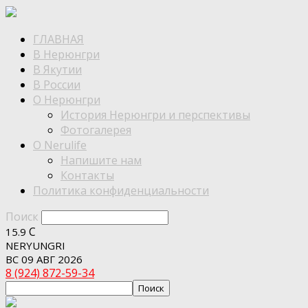
ГЛАВНАЯ
В Нерюнгри
В Якутии
В России
О Нерюнгри
История Нерюнгри и перспективы
Фотогалерея
О Nerulife
Напишите нам
Контакты
Политика конфиденциальности
Поиск
C
15.9
NERYUNGRI
ВС 09 АВГ 2026
8 (924) 872-59-34