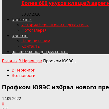
Более 600 укусов клещей заре
30.07.2026
О НЕРЮНГРИ
История Нерюнгри и перспективы
Фотогалерея
О NERULIFE
Напишите нам
Контакты
ПОЛИТИКА КОНФИДЕНЦИАЛЬНОСТИ
Главная
В Нерюнгри
Профком ЮЯЭС ...
В Нерюнгри
Все новости
Профком ЮЯЭС избрал нового пр
14.09.2022
0