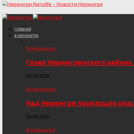
Nerulife – Новости Нерюнгри
ГЛАВНАЯ
В НЕРЮНГРИ
В Нерюнгри
Глава Нерюнгринского района 
09.08.2026
В Нерюнгри
Над Нерюнгри произошло опас
09.08.2026
В Нерюнгри