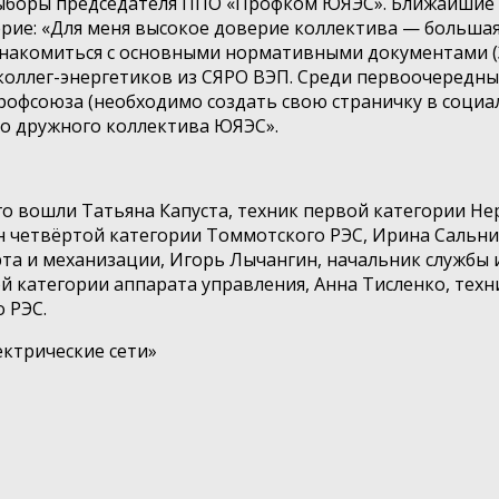
выборы председателя ППО «Профком ЮЯЭС». Ближайшие 
ерие: «Для меня высокое доверие коллектива — большая
ознакомиться с основными нормативными документами (З
т коллег-энергетиков из СЯРО ВЭП. Среди первоочеред
фсоюза (необходимо создать свою страничку в социал
о дружного коллектива ЮЯЭС».
о вошли Татьяна Капуста, техник первой категории Не
 четвёртой категории Томмотского РЭС, Ирина Сальни
рта и механизации, Игорь Лычангин, начальник службы
й категории аппарата управления, Анна Тисленко, техн
 РЭС.
ектрические сети»