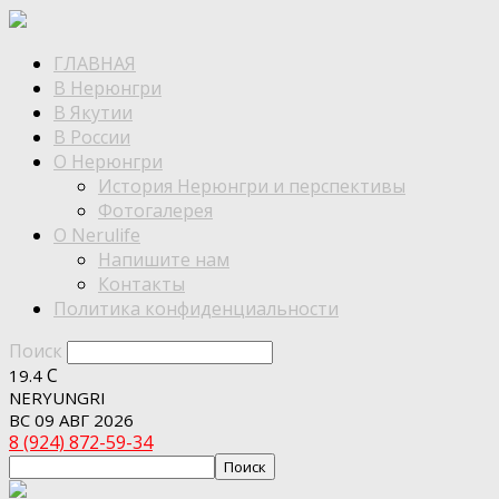
ГЛАВНАЯ
В Нерюнгри
В Якутии
В России
О Нерюнгри
История Нерюнгри и перспективы
Фотогалерея
О Nerulife
Напишите нам
Контакты
Политика конфиденциальности
Поиск
C
19.4
NERYUNGRI
ВС 09 АВГ 2026
8 (924) 872-59-34