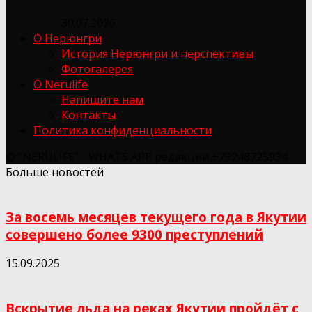
30.07.2026
О Нерюнгри
История Нерюнгри и перспективы
Фотогалерея
О Nerulife
Напишите нам
Контакты
Политика конфиденциальности
© "NERULIFE" - WHATS APP редакции +79248725934
Больше новостей
За восемь месяцев текущего года в Якутии
совершено более 9300 преступлений
15.09.2025
Вскрытие льда на реках Якутии пройдёт с