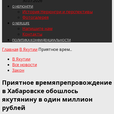
30.07.2026
О НЕРЮНГРИ
История Нерюнгри и перспективы
Фотогалерея
О NERULIFE
Напишите нам
Контакты
ПОЛИТИКА КОНФИДЕНЦИАЛЬНОСТИ
Главная
В Якутии
Приятное врем...
В Якутии
Все новости
Закон
Приятное времяпрепровождение
в Хабаровске обошлось
якутянину в один миллион
рублей