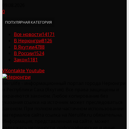
09.08.2026
0
ПОПУЛЯРНАЯ КАТЕГОРИЯ
Все новости
14171
В Нерюнгри
8126
В Якутии
4788
В России
1524
Закон
1181
VKontakte
Youtube
Nerulife - информационный портал города Нерюнгри
и Республики Саха (Якутия). Все права защищены и
охраняются законом. Любое копирование без
указания ссылки на источник может преследоваться
законом. При полном или частичном использовании
материалов сайта ссылка на Nerulife.ru обязательна.
Информация, представленная на сайте, может
содержать неточности, орфографические и иные