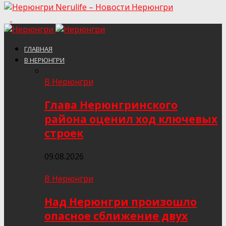
Nerulife – Новости Нерюнгри
ГЛАВНАЯ
В НЕРЮНГРИ
В Нерюнгри
Глава Нерюнгринского
района оценил ход ключевых
строек
09.08.2026
В Нерюнгри
Над Нерюнгри произошло
опасное сближение двух