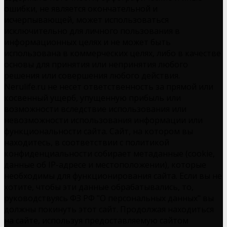
ошибки, не является окончательной и
исчерпывающей, может использоваться
исключительно для личного пользования в
информационных целях и не может быть
использована в коммерческих целях, либо в качестве
основы для принятия или непринятия любого
решения или совершения любого действия.
Nerulife.ru не несет ответственность за прямой или
косвенный ущерб, упущенную прибыль или
возможности вследствие использования или
невозможности использования информации или
функциональности сайта. Сайт, на котором вы
находитесь, в соответствии с политикой
конфиденциальности собирает метаданные (cookie,
данные об IP-адресе и местоположении), которые
необходимы для функционирования сайта. Если вы не
хотите, чтобы эти данные обрабатывались, то,
руководствуясь ФЗ РФ "О персональных данных" вы
должны покинуть этот сайт. Продолжая находиться
на сайте, используя предоставляемую сайтом