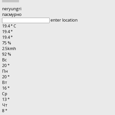
neryungri
пасмурно
enter location
19.4
°
C
19.4
°
19.4
°
75 %
2.5kmh
92 %
Вс
20
°
Пн
20
°
Вт
16
°
Ср
13
°
Чт
8
°