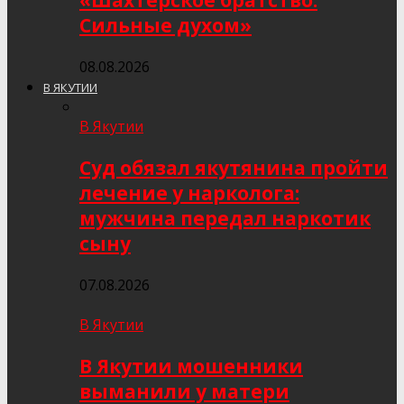
«Шахтёрское братство.
Сильные духом»
08.08.2026
В ЯКУТИИ
В Якутии
Суд обязал якутянина пройти
лечение у нарколога:
мужчина передал наркотик
сыну
07.08.2026
В Якутии
В Якутии мошенники
выманили у матери