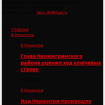
информацию и сервисы вы соглашаетесь с
пользовательским соглашением.
Свяжитесь с нами:
neru_life@mail.ru
ГЛАВНАЯ
В Нерюнгри
В Нерюнгри
Глава Нерюнгринского
района оценил ход ключевых
строек
09.08.2026
В Нерюнгри
Над Нерюнгри произошло