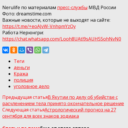
Nerulife по материалам
пресс-службы
МВД России
Фото: dreamstime.com
Важные новости, которые не выходят на сайте:
https://t.me/+eoAJvW-VnhpmYzQy
Работа Нерюнгри:
https://chat.whatsapp.com/Looh8UAtl9sAUH55ohNvN0
Теги
деньги
Кража
полиция
уголовное дело
Предыдущая статья
В Якутии по делу об убийстве с
расчленением тела принято окончательное решение
Следующая статья
Астрологический прогноз на 27
сентября для всех знаков зодиака