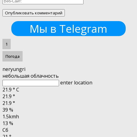
Мы в Telegram
1
Погода
neryungri
небольшая облачность
enter location
21.9
°
C
21.9
°
21.9
°
39 %
1.5kmh
13 %
Сб
21
°