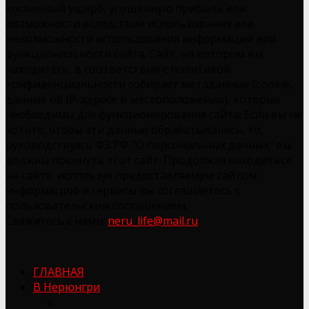
косвенный ущерб, упущенную прибыль или
возможности вследствие использования или
невозможности использования информации или
функциональности сайта. Сайт, на котором вы
находитесь, в соответствии с политикой
конфиденциальности собирает метаданные (cookie,
данные об IP-адресе и местоположении), которые
необходимы для функционирования сайта. Если вы не
хотите, чтобы эти данные обрабатывались, то,
руководствуясь ФЗ РФ "О персональных данных" вы
должны покинуть этот сайт. Продолжая находиться
на сайте, используя предоставляемую сайтом
информацию и сервисы вы соглашаетесь с
пользовательским соглашением.
Свяжитесь с нами:
neru_life@mail.ru
ГЛАВНАЯ
В Нерюнгри