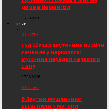
причиной пожара в жилом
доме в Нерюнгри
05.08.2026
В ЯКУТИИ
В Якутии
Суд обязал якутянина пройти
лечение у нарколога:
мужчина передал наркотик
сыну
07.08.2026
В Якутии
В Якутии мошенники
выманили у матери