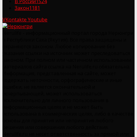
В России
1524
Закон
1181
VKontakte
Youtube
Nerulife - информационный портал города Нерюнгри
и Республики Саха (Якутия). Все права защищены и
охраняются законом. Любое копирование без
указания ссылки на источник может преследоваться
законом. При полном или частичном использовании
материалов сайта ссылка на Nerulife.ru обязательна.
Информация, представленная на сайте, может
содержать неточности, орфографические и иные
ошибки, не является окончательной и
исчерпывающей, может использоваться
исключительно для личного пользования в
информационных целях и не может быть
использована в коммерческих целях, либо в качестве
основы для принятия или непринятия любого
решения или совершения любого действия.
Nerulife.ru не несет ответственность за прямой или