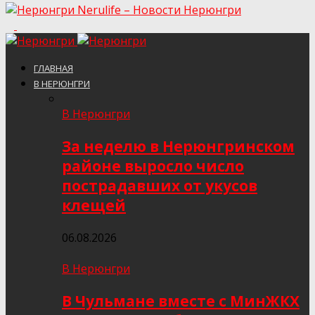
Nerulife – Новости Нерюнгри
ГЛАВНАЯ
В НЕРЮНГРИ
В Нерюнгри
За неделю в Нерюнгринском
районе выросло число
пострадавших от укусов
клещей
06.08.2026
В Нерюнгри
В Чульмане вместе с МинЖКХ