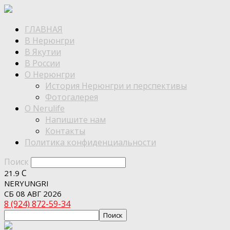
ГЛАВНАЯ
В Нерюнгри
В Якутии
В России
О Нерюнгри
История Нерюнгри и перспективы
Фотогалерея
О Nerulife
Напишите нам
Контакты
Политика конфиденциальности
Поиск
C
21.9
NERYUNGRI
СБ 08 АВГ 2026
8 (924) 872-59-34