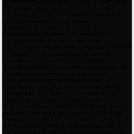
материалов сайта ссылка на Nerulife.ru обязательна.
Информация, представленная на сайте, может
содержать неточности, орфографические и иные
ошибки, не является окончательной и
исчерпывающей, может использоваться
исключительно для личного пользования в
информационных целях и не может быть
использована в коммерческих целях, либо в качестве
основы для принятия или непринятия любого
решения или совершения любого действия.
Nerulife.ru не несет ответственность за прямой или
косвенный ущерб, упущенную прибыль или
возможности вследствие использования или
невозможности использования информации или
функциональности сайта. Сайт, на котором вы
находитесь, в соответствии с политикой
конфиденциальности собирает метаданные (cookie,
данные об IP-адресе и местоположении), которые
необходимы для функционирования сайта. Если вы не
хотите, чтобы эти данные обрабатывались, то,
руководствуясь ФЗ РФ "О персональных данных" вы