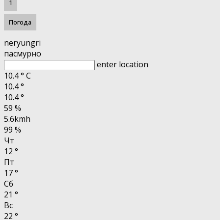
1
Погода
neryungri
пасмурно
enter location
10.4
°
C
10.4
°
10.4
°
59 %
5.6kmh
99 %
Чт
12
°
Пт
17
°
Сб
21
°
Вс
22
°