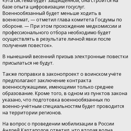
«Эта система будет защищённой, она строится на
базе опыта цифровизации госуслуг.
Военнообязанный будет меньше ходить в
военкомат, — отметил глава комитета Госдумы по
обороне. — При этом прохождение медкомиссии и
профессионального отбора необходимо будет
осуществлять в результате личной явки после
получения повесток».
В нынешний весенний призыв электронные повестки
присылаться не будут.
Также поправки в законопроект о воинском учёте
предполагают заключение контракта
военнослужащими, имеющими только среднее
образование. Кроме того, в одном из пунктов закона
указано, что подготовка военнообязанных по
военно-учётным специальностям будет проводится
на территории регионов.
На вопрос о проведении мобилизации в России
Андрей Картаполов ответил, что вторая волна