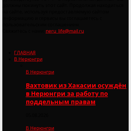
должны покинуть этот сайт. Продолжая находиться
на сайте, используя предоставляемую сайтом
информацию и сервисы вы соглашаетесь с
пользовательским соглашением.
Свяжитесь с нами:
neru_life@mail.ru
ГЛАВНАЯ
В Нерюнгри
В Нерюнгри
Вахтовик из Хакасии осуждён
в Нерюнгри за работу по
поддельным правам
05.08.2026
В Нерюнгри