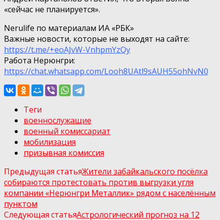
«сейчас не планируется».
Nerulife по материалам ИА «РБК»
Важные новости, которые не выходят на сайте:
https://t.me/+eoAJvW-VnhpmYzQy
Работа Нерюнгри:
https://chat.whatsapp.com/Looh8UAtl9sAUH55ohNvN0
Теги
военнослужащие
военный комиссариат
мобилизация
призывная комиссия
Предыдущая статья
Жители забайкальского посёлка
собираются протестовать против выгрузки угля
компании «Нерюнгри Металлик» рядом с населённым
пунктом
Следующая статья
Астрологический прогноз на 12