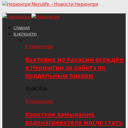
Nerulife – Новости Нерюнгри
ГЛАВНАЯ
В НЕРЮНГРИ
В Нерюнгри
Вахтовик из Хакасии осуждён
в Нерюнгри за работу по
поддельным правам
05.08.2026
В Нерюнгри
Короткое замыкание
водонагревателя могло стать