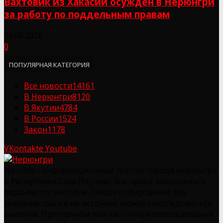
Вахтовик из Хакасии осуждён в Нерюнгри
за работу по поддельным правам
05.08.2026
0
ПОПУЛЯРНАЯ КАТЕГОРИЯ
Все новости
14161
В Нерюнгри
8120
В Якутии
4784
В России
1524
Закон
1178
VKontakte
Youtube
Nerulife - информационный портал города Нерюнгри
и Республики Саха (Якутия). Все права защищены и
охраняются законом. Любое копирование без
указания ссылки на источник может преследоваться
законом. При полном или частичном использовании