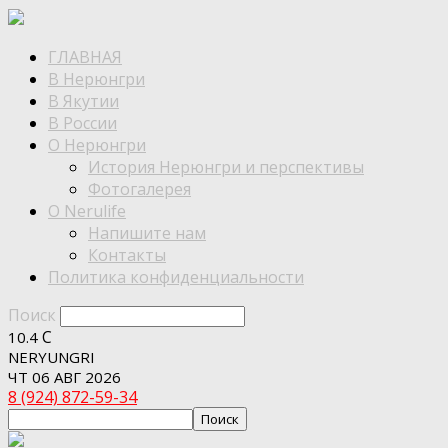
ГЛАВНАЯ
В Нерюнгри
В Якутии
В России
О Нерюнгри
История Нерюнгри и перспективы
Фотогалерея
О Nerulife
Напишите нам
Контакты
Политика конфиденциальности
Поиск
C
10.4
NERYUNGRI
ЧТ 06 АВГ 2026
8 (924) 872-59-34