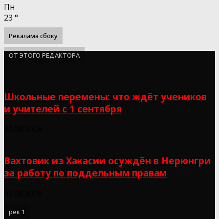
Пн
23
°
Рекалама сбоку
ОТ ЭТОГО РЕДАКТОРА
Школьные перемены: что ждёт учеников
и учителей с 1 сентября
05.08.2026
Вахтовик из Хакасии осуждён в Нерюнгри
за работу по поддельным правам
05.08.2026
рек 1