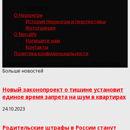
30.07.2026
О Нерюнгри
История Нерюнгри и перспективы
Фотогалерея
О Nerulife
Напишите нам
Контакты
Политика конфиденциальности
© "NERULIFE" - WHATS APP редакции +79248725934
Больше новостей
Новый законопроект о тишине установит
единое время запрета на шум в квартирах
24.10.2023
Родительские штрафы в России станут