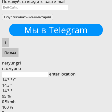
Пожалуйста введите ваш e-mail
Мы в Telegram
1
Погода
neryungri
пасмурно
enter location
14.3
°
C
14.3
°
14.3
°
95 %
0.5kmh
100 %