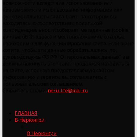
возможности вследствие использования или
невозможности использования информации или
функциональности сайта. Сайт, на котором вы
находитесь, в соответствии с политикой
конфиденциальности собирает метаданные (cookie,
данные об IP-адресе и местоположении), которые
необходимы для функционирования сайта. Если вы не
хотите, чтобы эти данные обрабатывались, то,
руководствуясь ФЗ РФ "О персональных данных" вы
должны покинуть этот сайт. Продолжая находиться
на сайте, используя предоставляемую сайтом
информацию и сервисы вы соглашаетесь с
пользовательским соглашением.
Свяжитесь с нами:
neru_life@mail.ru
ГЛАВНАЯ
В Нерюнгри
В Нерюнгри