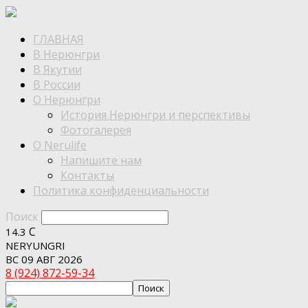
ГЛАВНАЯ
В Нерюнгри
В Якутии
В России
О Нерюнгри
История Нерюнгри и перспективы
Фотогалерея
О Nerulife
Напишите нам
Контакты
Политика конфиденциальности
Поиск
C
14.3
NERYUNGRI
ВС 09 АВГ 2026
8 (924) 872-59-34