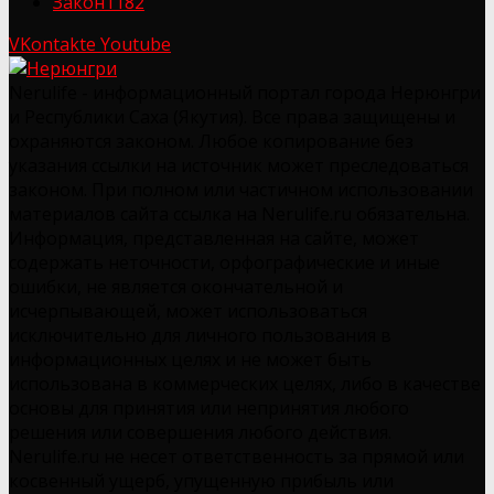
Закон
1182
VKontakte
Youtube
Nerulife - информационный портал города Нерюнгри
и Республики Саха (Якутия). Все права защищены и
охраняются законом. Любое копирование без
указания ссылки на источник может преследоваться
законом. При полном или частичном использовании
материалов сайта ссылка на Nerulife.ru обязательна.
Информация, представленная на сайте, может
содержать неточности, орфографические и иные
ошибки, не является окончательной и
исчерпывающей, может использоваться
исключительно для личного пользования в
информационных целях и не может быть
использована в коммерческих целях, либо в качестве
основы для принятия или непринятия любого
решения или совершения любого действия.
Nerulife.ru не несет ответственность за прямой или
косвенный ущерб, упущенную прибыль или