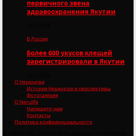
первичного звена
здравоохранения Якутии
31.07.2026
В России
Более 600 укусов клещей
зарегистрировали в Якутии
30.07.2026
О Нерюнгри
История Нерюнгри и перспективы
Фотогалерея
О Nerulife
Напишите нам
Контакты
Политика конфиденциальности
© "NERULIFE" - WHATS APP редакции +79248725934