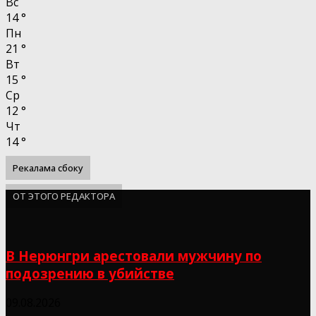
Вс
14
°
Пн
21
°
Вт
15
°
Ср
12
°
Чт
14
°
Рекалама сбоку
ОТ ЭТОГО РЕДАКТОРА
В Нерюнгри арестовали мужчину по
подозрению в убийстве
09.08.2026