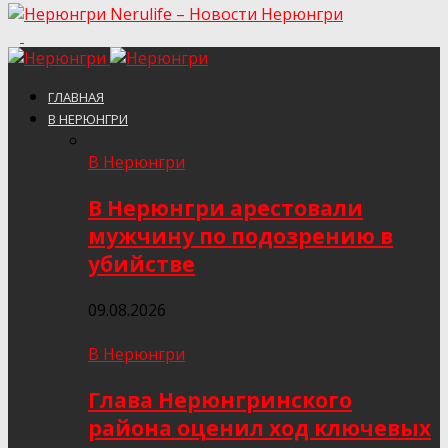
Nerulife – Новости Нерюнгри
ГЛАВНАЯ
В НЕРЮНГРИ
В Нерюнгри
В Нерюнгри арестовали
мужчину по подозрению в
убийстве
09.08.2026
В Нерюнгри
Глава Нерюнгринского
района оценил ход ключевых