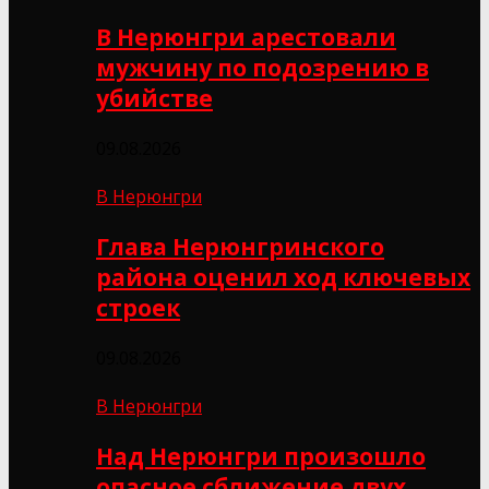
В Нерюнгри арестовали
мужчину по подозрению в
убийстве
09.08.2026
В Нерюнгри
Глава Нерюнгринского
района оценил ход ключевых
строек
09.08.2026
В Нерюнгри
Над Нерюнгри произошло
опасное сближение двух