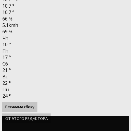
10.7
°
10.7
°
66 %
5.1kmh
69 %
Чт
10
°
Пт
17
°
Сб
21
°
Вс
22
°
Пн
24
°
Рекалама сбоку
ОТ ЭТОГО РЕДАКТОРА