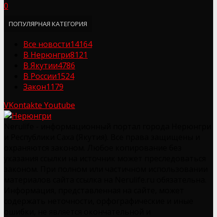
0
ПОПУЛЯРНАЯ КАТЕГОРИЯ
Все новости
14164
В Нерюнгри
8121
В Якутии
4786
В России
1524
Закон
1179
VKontakte
Youtube
Nerulife - информационный портал города Нерюнгри
и Республики Саха (Якутия). Все права защищены и
охраняются законом. Любое копирование без
указания ссылки на источник может преследоваться
законом. При полном или частичном использовании
материалов сайта ссылка на Nerulife.ru обязательна.
Информация, представленная на сайте, может
содержать неточности, орфографические и иные
ошибки, не является окончательной и