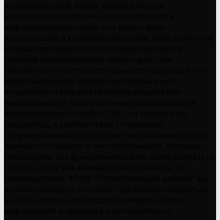
исчерпывающей, может использоваться
исключительно для личного пользования в
информационных целях и не может быть
использована в коммерческих целях, либо в качестве
основы для принятия или непринятия любого
решения или совершения любого действия.
Nerulife.ru не несет ответственность за прямой или
косвенный ущерб, упущенную прибыль или
возможности вследствие использования или
невозможности использования информации или
функциональности сайта. Сайт, на котором вы
находитесь, в соответствии с политикой
конфиденциальности собирает метаданные (cookie,
данные об IP-адресе и местоположении), которые
необходимы для функционирования сайта. Если вы не
хотите, чтобы эти данные обрабатывались, то,
руководствуясь ФЗ РФ "О персональных данных" вы
должны покинуть этот сайт. Продолжая находиться
на сайте, используя предоставляемую сайтом
информацию и сервисы вы соглашаетесь с