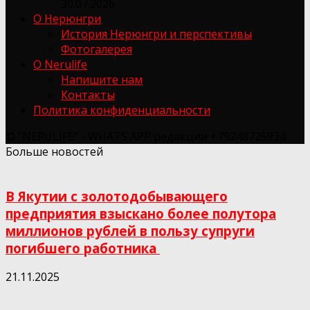
30.07.2026
О Нерюнгри
История Нерюнгри и перспективы
Фотогалерея
О Nerulife
Напишите нам
Контакты
Политика конфиденциальности
© "NERULIFE" - WHATS APP редакции +79248725934
Больше новостей
В Якутии с золотодобывающего
предприятия взыскано более полутора
миллионов рублей в пользу супруги
погибшего работника
21.11.2025