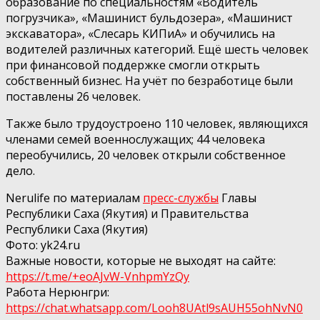
образование по специальностям «Водитель
погрузчика», «Машинист бульдозера», «Машинист
экскаватора», «Слесарь КИПиА» и обучились на
водителей различных категорий. Ещё шесть человек
при финансовой поддержке смогли открыть
собственный бизнес. На учёт по безработице были
поставлены 26 человек.
Также было трудоустроено 110 человек, являющихся
членами семей военнослужащих; 44 человека
переобучились, 20 человек открыли собственное
дело.
Nerulife по материалам
пресс-службы
Главы
Республики Саха (Якутия) и Правительства
Республики Саха (Якутия)
Фото: yk24.ru
Важные новости, которые не выходят на сайте:
https://t.me/+eoAJvW-VnhpmYzQy
Работа Нерюнгри:
https://chat.whatsapp.com/Looh8UAtl9sAUH55ohNvN0