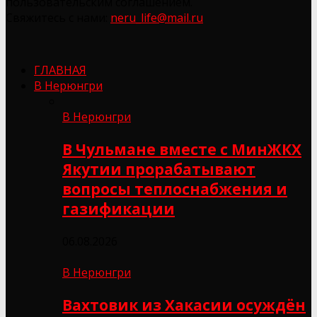
пользовательским соглашением.
Свяжитесь с нами:
neru_life@mail.ru
ГЛАВНАЯ
В Нерюнгри
В Нерюнгри
В Чульмане вместе с МинЖКХ
Якутии прорабатывают
вопросы теплоснабжения и
газификации
06.08.2026
В Нерюнгри
Вахтовик из Хакасии осуждён