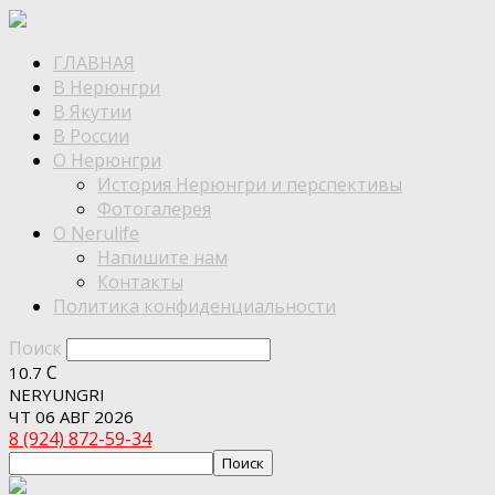
ГЛАВНАЯ
В Нерюнгри
В Якутии
В России
О Нерюнгри
История Нерюнгри и перспективы
Фотогалерея
О Nerulife
Напишите нам
Контакты
Политика конфиденциальности
Поиск
C
10.7
NERYUNGRI
ЧТ 06 АВГ 2026
8 (924) 872-59-34