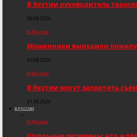
В Якутии руководитель трансп
06.08.2026
В Якутии
Мошенники вынудили пожилую я
02.08.2026
В Якутии
В Якутии могут запретить съё
01.08.2026
В РОССИИ
В России
Школьные перемены: что ждёт 