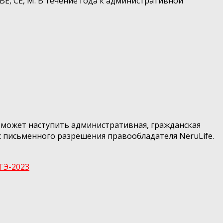
 ВЕ, СЕ, М. В течение года к административной
e, может наступить административная, гражданская
 письменного разрешения правообладателя NeruLife.
ГЭ-2023