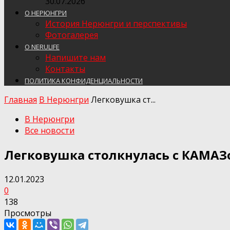
30.07.2026
О НЕРЮНГРИ
История Нерюнгри и перспективы
Фотогалерея
О NERULIFE
Напишите нам
Контакты
ПОЛИТИКА КОНФИДЕНЦИАЛЬНОСТИ
Главная
В Нерюнгри
Легковушка ст...
В Нерюнгри
Все новости
Легковушка столкнулась с КАМАЗ
12.01.2023
0
138
Просмотры