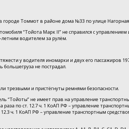
оге в городе Томмот в районе дома №33 по улице Нагор
омобиля “Тойота Марк II” не справился с управлением и
-летним водителем за рулём.
яжести у водителя иномарки и двух его пассажиров 197
 большегруза не пострадал.
ыли трезвыми и пристёгнуты ремнями безопасности.
ль “Тойоты” не имеет прав на управление транспортны
а раза по ст. 12.7 ч. 1 КоАП РФ – управление транспо
. 12.3 ч. 1 КоАП РФ – управление транспортным средст