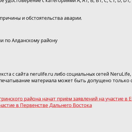
достоверение с категориями А, А1, В, В1, С, С1, D, D1,
причины и обстоятельства аварии.
ии по Алданскому району
та с сайта nerulife.ru либо социальных сетей NeruLif
епечатывание материала может быть допущено только с
инского района начат приём заявлений на участие в Е
частие в Первенстве Дальнего Востока