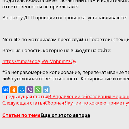
Водитель КАМАЗа имеет 30-летний стаж и водительское у
ответственности не привлекался.
Во факту ДТП проводится проверка, устанавливаются 
⠀
Nerulife по материалам пресс-службы Госавтоинспекц
Важные новости, которые не выходят на сайте:
https://t.me/+eoAJvW-VnhpmYzQy
*За неправомерное копирование, перепечатывание текс
либо уголовная ответственность. Копирование и пер
Предыдущая статья
В Управлении образования Нерюнгр
Следующая статья
Сборная Якутии по хоккею примет у
Статьи по теме
Еще от этого автора