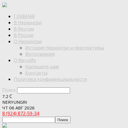
ГЛАВНАЯ
В Нерюнгри
В Якутии
В России
О Нерюнгри
История Нерюнгри и перспективы
Фотогалерея
О Nerulife
Напишите нам
Контакты
Политика конфиденциальности
Поиск
C
7.2
NERYUNGRI
ЧТ 06 АВГ 2026
8 (924) 872-59-34