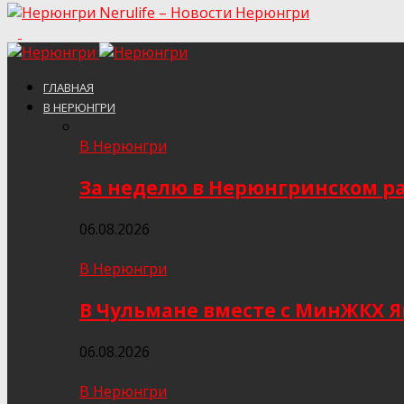
Nerulife – Новости Нерюнгри
ГЛАВНАЯ
В НЕРЮНГРИ
В Нерюнгри
За неделю в Нерюнгринском ра
06.08.2026
В Нерюнгри
В Чульмане вместе с МинЖКХ 
06.08.2026
В Нерюнгри