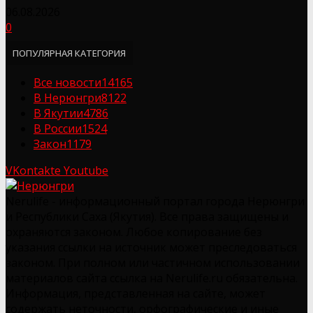
06.08.2026
0
ПОПУЛЯРНАЯ КАТЕГОРИЯ
Все новости
14165
В Нерюнгри
8122
В Якутии
4786
В России
1524
Закон
1179
VKontakte
Youtube
Nerulife - информационный портал города Нерюнгри
и Республики Саха (Якутия). Все права защищены и
охраняются законом. Любое копирование без
указания ссылки на источник может преследоваться
законом. При полном или частичном использовании
материалов сайта ссылка на Nerulife.ru обязательна.
Информация, представленная на сайте, может
содержать неточности, орфографические и иные