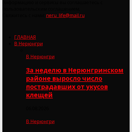
информацию и сервисы вы соглашаетесь с
пользовательским соглашением.
Свяжитесь с нами:
neru_life@mail.ru
ГЛАВНАЯ
В Нерюнгри
В Нерюнгри
За неделю в Нерюнгринском
районе выросло число
пострадавших от укусов
клещей
06.08.2026
В Нерюнгри