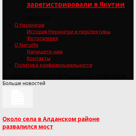
зарегистрировали в Якутии
30.07.2026
О Нерюнгри
История Нерюнгри и перспективы
Фотогалерея
О Nerulife
Напишите нам
Контакты
Политика конфиденциальности
© "NERULIFE" - WHATS APP редакции +79248725934
Больше новостей
Около села в Алданском районе
развалился мост