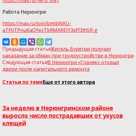
https://max.ru/neru_life1
Работа Нерюнгри:
https://max.ru/join/bmtbNKU-
aTFtiTPnuKaOYezTkRMAREJY3xFf3lh5R-g
Предыдущая статья
Житель Бурятии получил
наказание за обман при трудоустройстве в Нерюнгри
Следующая статья
В Нерюнгри «Горняк» открыл
двери после капитального ремонта
Статьи по теме
Еще от этого автора
За неделю в Нерюнгринском районе
выросло число пострадавших от укусов
клещей