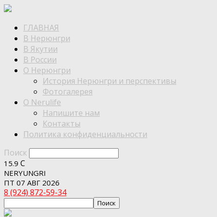
ГЛАВНАЯ
В Нерюнгри
В Якутии
В России
О Нерюнгри
История Нерюнгри и перспективы
Фотогалерея
О Nerulife
Напишите нам
Контакты
Политика конфиденциальности
Поиск
C
15.9
NERYUNGRI
ПТ 07 АВГ 2026
8 (924) 872-59-34