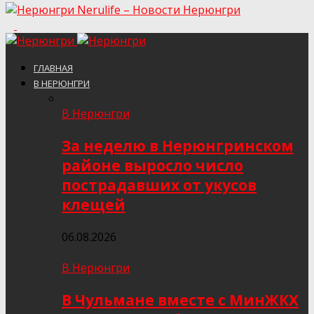
Nerulife – Новости Нерюнгри
ГЛАВНАЯ
В НЕРЮНГРИ
В Нерюнгри
За неделю в Нерюнгринском
районе выросло число
пострадавших от укусов
клещей
06.08.2026
В Нерюнгри
В Чульмане вместе с МинЖКХ