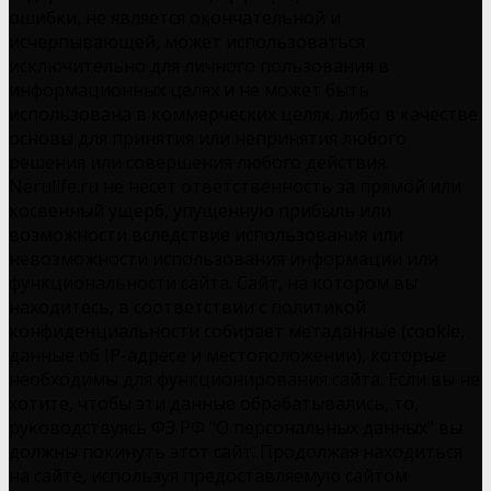
ошибки, не является окончательной и
исчерпывающей, может использоваться
исключительно для личного пользования в
информационных целях и не может быть
использована в коммерческих целях, либо в качестве
основы для принятия или непринятия любого
решения или совершения любого действия.
Nerulife.ru не несет ответственность за прямой или
косвенный ущерб, упущенную прибыль или
возможности вследствие использования или
невозможности использования информации или
функциональности сайта. Сайт, на котором вы
находитесь, в соответствии с политикой
конфиденциальности собирает метаданные (cookie,
данные об IP-адресе и местоположении), которые
необходимы для функционирования сайта. Если вы не
хотите, чтобы эти данные обрабатывались, то,
руководствуясь ФЗ РФ "О персональных данных" вы
должны покинуть этот сайт. Продолжая находиться
на сайте, используя предоставляемую сайтом