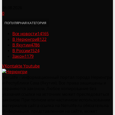
06.08.2026
0
ПОПУЛЯРНАЯ КАТЕГОРИЯ
Все новости
14165
В Нерюнгри
8122
В Якутии
4786
В России
1524
Закон
1179
VKontakte
Youtube
Nerulife - информационный портал города Нерюнгри
и Республики Саха (Якутия). Все права защищены и
охраняются законом. Любое копирование без
указания ссылки на источник может преследоваться
законом. При полном или частичном использовании
материалов сайта ссылка на Nerulife.ru обязательна.
Информация, представленная на сайте, может