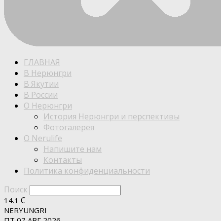
ГЛАВНАЯ
В Нерюнгри
В Якутии
В России
О Нерюнгри
История Нерюнгри и перспективы
Фотогалерея
О Nerulife
Напишите нам
Контакты
Политика конфиденциальности
Поиск
C
14.1
NERYUNGRI
ПТ 07 АВГ 2026