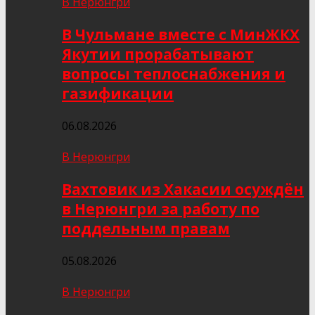
В Нерюнгри
В Чульмане вместе с МинЖКХ
Якутии прорабатывают
вопросы теплоснабжения и
газификации
06.08.2026
В Нерюнгри
Вахтовик из Хакасии осуждён
в Нерюнгри за работу по
поддельным правам
05.08.2026
В Нерюнгри