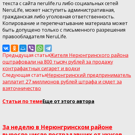
текста с сайта nerulife.ru либо социальных сетей
NeruLife, может наступить административная,
гражданская либо уголовная ответственность.
Копирование и перепечатывание материала может
быть допущено только с письменного разрешения
правообладателя NeruLife.
Предыдущая статья
Жителя Нерюнгринского района
оштрафовали на 800 тысяч рублей за продажу
контрафактных сигарет и водки
Следующая статья
Нерюнгринский предприниматель
заплатит 27 миллионов рублей штрафа и сядет за
взяточничество
Статьи по теме
Еще от этого автора
За неделю в Нерюнгринском районе
выросло число пострадавших от укусов