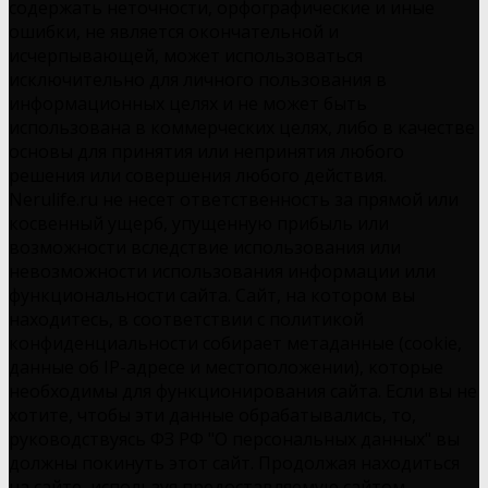
содержать неточности, орфографические и иные
ошибки, не является окончательной и
исчерпывающей, может использоваться
исключительно для личного пользования в
информационных целях и не может быть
использована в коммерческих целях, либо в качестве
основы для принятия или непринятия любого
решения или совершения любого действия.
Nerulife.ru не несет ответственность за прямой или
косвенный ущерб, упущенную прибыль или
возможности вследствие использования или
невозможности использования информации или
функциональности сайта. Сайт, на котором вы
находитесь, в соответствии с политикой
конфиденциальности собирает метаданные (cookie,
данные об IP-адресе и местоположении), которые
необходимы для функционирования сайта. Если вы не
хотите, чтобы эти данные обрабатывались, то,
руководствуясь ФЗ РФ "О персональных данных" вы
должны покинуть этот сайт. Продолжая находиться
на сайте, используя предоставляемую сайтом