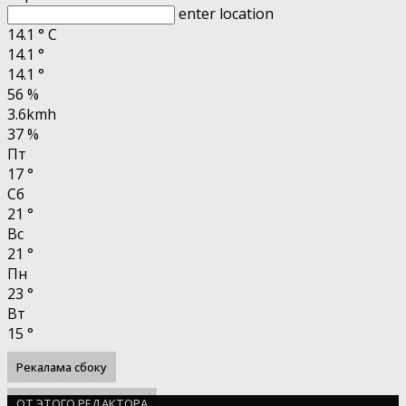
enter location
14.1
°
C
14.1
°
14.1
°
56 %
3.6kmh
37 %
Пт
17
°
Сб
21
°
Вс
21
°
Пн
23
°
Вт
15
°
Рекалама сбоку
ОТ ЭТОГО РЕДАКТОРА