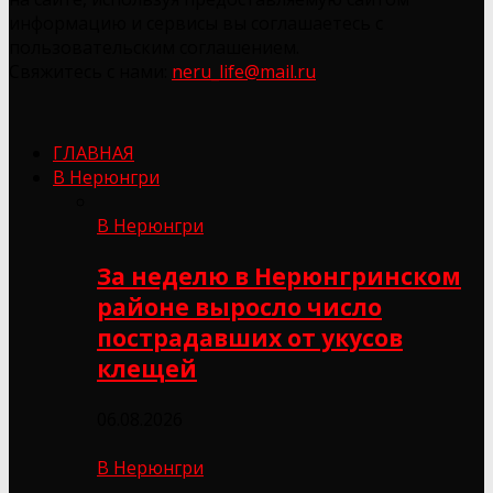
информацию и сервисы вы соглашаетесь с
пользовательским соглашением.
Свяжитесь с нами:
neru_life@mail.ru
ГЛАВНАЯ
В Нерюнгри
В Нерюнгри
За неделю в Нерюнгринском
районе выросло число
пострадавших от укусов
клещей
06.08.2026
В Нерюнгри