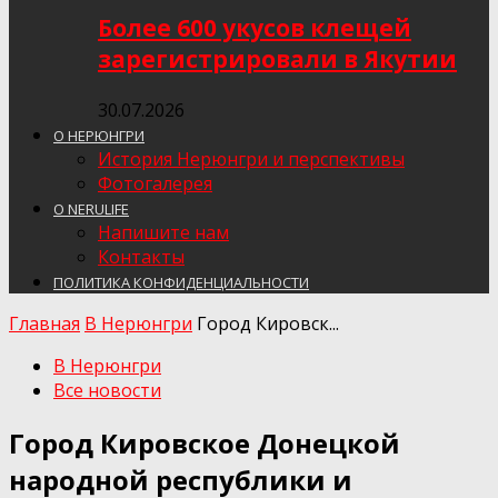
Более 600 укусов клещей
зарегистрировали в Якутии
30.07.2026
О НЕРЮНГРИ
История Нерюнгри и перспективы
Фотогалерея
О NERULIFE
Напишите нам
Контакты
ПОЛИТИКА КОНФИДЕНЦИАЛЬНОСТИ
Главная
В Нерюнгри
Город Кировск...
В Нерюнгри
Все новости
Город Кировское Донецкой
народной республики и