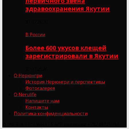
первичного звена
здравоохранения Якутии
31.07.2026
В России
Более 600 укусов клещей
зарегистрировали в Якутии
30.07.2026
О Нерюнгри
История Нерюнгри и перспективы
Фотогалерея
О Nerulife
Напишите нам
Контакты
Политика конфиденциальности
© "NERULIFE" - WHATS APP редакции +79248725934