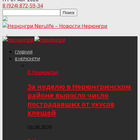
8 (924) 872-59-34
Nerulife – Новости Нерюнгри
ГЛАВНАЯ
В НЕРЮНГРИ
В Нерюнгри
За неделю в Нерюнгринском
районе выросло число
пострадавших от укусов
клещей
06.08.2026