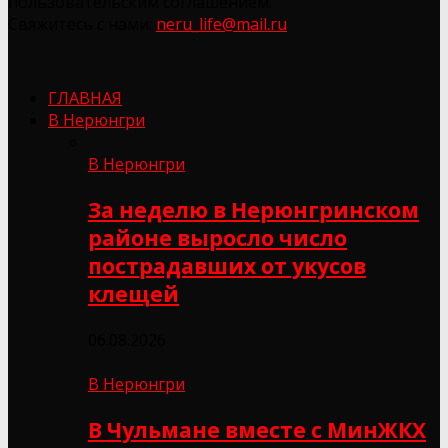
пользовательским соглашением.
Свяжитесь с нами:
neru_life@mail.ru
ГЛАВНАЯ
В Нерюнгри
В Нерюнгри
За неделю в Нерюнгринском
районе выросло число
пострадавших от укусов
клещей
06.08.2026
В Нерюнгри
В Чульмане вместе с МинЖКХ