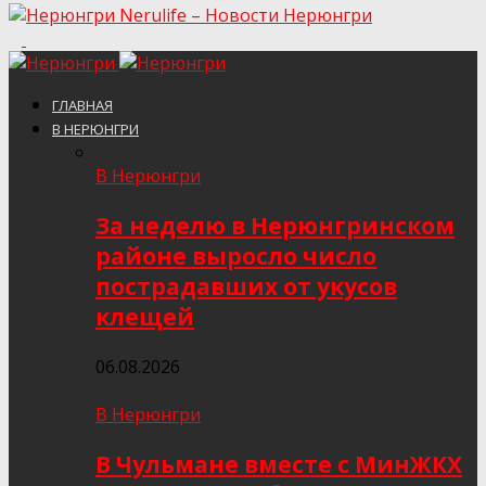
Nerulife – Новости Нерюнгри
ГЛАВНАЯ
В НЕРЮНГРИ
В Нерюнгри
За неделю в Нерюнгринском
районе выросло число
пострадавших от укусов
клещей
06.08.2026
В Нерюнгри
В Чульмане вместе с МинЖКХ