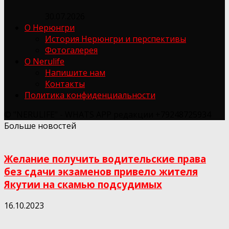
30.07.2026
О Нерюнгри
История Нерюнгри и перспективы
Фотогалерея
О Nerulife
Напишите нам
Контакты
Политика конфиденциальности
© "NERULIFE" - WHATS APP редакции +79248725934
Больше новостей
Желание получить водительские права
без сдачи экзаменов привело жителя
Якутии на скамью подсудимых
16.10.2023