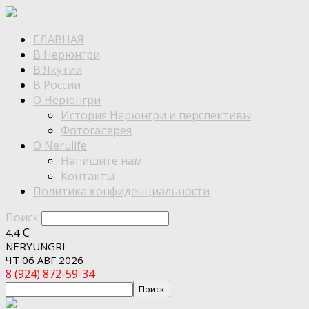
ГЛАВНАЯ
В Нерюнгри
В Якутии
В России
О Нерюнгри
История Нерюнгри и перспективы
Фотогалерея
О Nerulife
Напишите нам
Контакты
Политика конфиденциальности
Поиск
C
4.4
NERYUNGRI
ЧТ 06 АВГ 2026
8 (924) 872-59-34