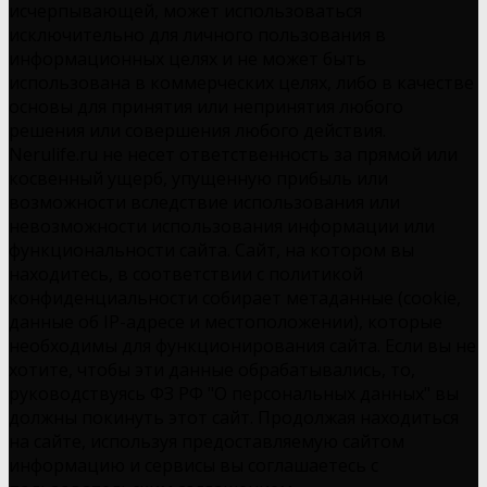
исчерпывающей, может использоваться
исключительно для личного пользования в
информационных целях и не может быть
использована в коммерческих целях, либо в качестве
основы для принятия или непринятия любого
решения или совершения любого действия.
Nerulife.ru не несет ответственность за прямой или
косвенный ущерб, упущенную прибыль или
возможности вследствие использования или
невозможности использования информации или
функциональности сайта. Сайт, на котором вы
находитесь, в соответствии с политикой
конфиденциальности собирает метаданные (cookie,
данные об IP-адресе и местоположении), которые
необходимы для функционирования сайта. Если вы не
хотите, чтобы эти данные обрабатывались, то,
руководствуясь ФЗ РФ "О персональных данных" вы
должны покинуть этот сайт. Продолжая находиться
на сайте, используя предоставляемую сайтом
информацию и сервисы вы соглашаетесь с