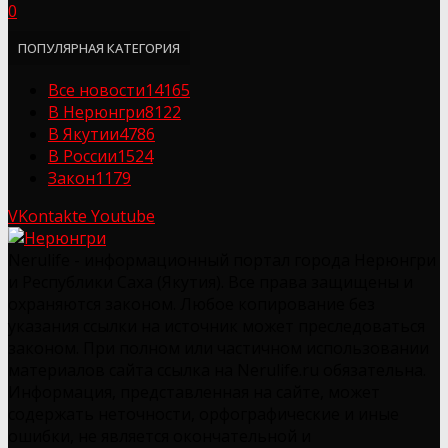
0
ПОПУЛЯРНАЯ КАТЕГОРИЯ
Все новости
14165
В Нерюнгри
8122
В Якутии
4786
В России
1524
Закон
1179
VKontakte
Youtube
Nerulife - информационный портал города Нерюнгри
и Республики Саха (Якутия). Все права защищены и
охраняются законом. Любое копирование без
указания ссылки на источник может преследоваться
законом. При полном или частичном использовании
материалов сайта ссылка на Nerulife.ru обязательна.
Информация, представленная на сайте, может
содержать неточности, орфографические и иные
ошибки, не является окончательной и