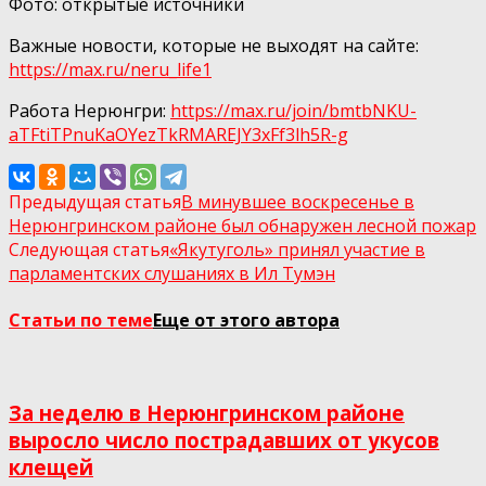
Фото: открытые источники
Важные новости, которые не выходят на сайте:
https://max.ru/neru_life1
Работа Нерюнгри:
https://max.ru/join/bmtbNKU-
aTFtiTPnuKaOYezTkRMAREJY3xFf3lh5R-g
Предыдущая статья
В минувшее воскресенье в
Нерюнгринском районе был обнаружен лесной пожар
Следующая статья
«Якутуголь» принял участие в
парламентских слушаниях в Ил Тумэн
Статьи по теме
Еще от этого автора
За неделю в Нерюнгринском районе
выросло число пострадавших от укусов
клещей