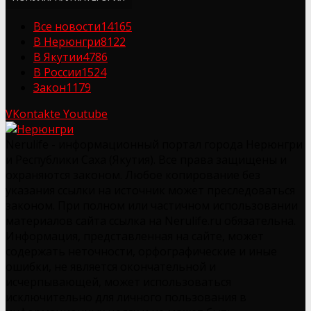
Все новости
14165
В Нерюнгри
8122
В Якутии
4786
В России
1524
Закон
1179
VKontakte
Youtube
Nerulife - информационный портал города Нерюнгри
и Республики Саха (Якутия). Все права защищены и
охраняются законом. Любое копирование без
указания ссылки на источник может преследоваться
законом. При полном или частичном использовании
материалов сайта ссылка на Nerulife.ru обязательна.
Информация, представленная на сайте, может
содержать неточности, орфографические и иные
ошибки, не является окончательной и
исчерпывающей, может использоваться
исключительно для личного пользования в