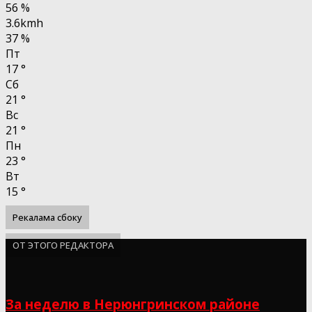
56 %
3.6kmh
37 %
Пт
17
°
Сб
21
°
Вс
21
°
Пн
23
°
Вт
15
°
Рекалама сбоку
ОТ ЭТОГО РЕДАКТОРА
За неделю в Нерюнгринском районе