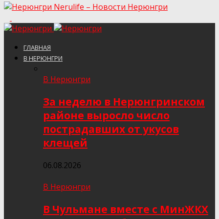
Nerulife – Новости Нерюнгри
ГЛАВНАЯ
В НЕРЮНГРИ
В Нерюнгри
За неделю в Нерюнгринском
районе выросло число
пострадавших от укусов
клещей
06.08.2026
В Нерюнгри
В Чульмане вместе с МинЖКХ