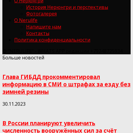
О Нерюнгри
История Нерюнгри и перспективы
Фотогалерея
О Nerulife
Напишите нам
Контакты
Политика конфиденциальности
© "NERULIFE" - WHATS APP редакции +79248725934
Больше новостей
Глава ГИБДД прокомментировал
информацию в СМИ о штрафах за езду без
зимней резины
30.11.2023
В России планируют увеличить
численность вооружённых сил за счёт