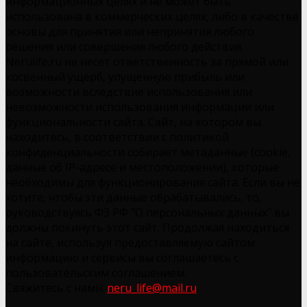
информационных целях и не может быть
использована в коммерческих целях, либо в качестве
основы для принятия или непринятия любого
решения или совершения любого действия.
Nerulife.ru не несет ответственность за прямой или
косвенный ущерб, упущенную прибыль или
возможности вследствие использования или
невозможности использования информации или
функциональности сайта. Сайт, на котором вы
находитесь, в соответствии с политикой
конфиденциальности собирает метаданные (cookie,
данные об IP-адресе и местоположении), которые
необходимы для функционирования сайта. Если вы не
хотите, чтобы эти данные обрабатывались, то,
руководствуясь ФЗ РФ "О персональных данных" вы
должны покинуть этот сайт. Продолжая находиться
на сайте, используя предоставляемую сайтом
информацию и сервисы вы соглашаетесь с
пользовательским соглашением.
Свяжитесь с нами:
neru_life@mail.ru