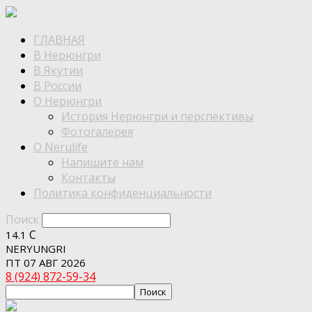
ГЛАВНАЯ
В Нерюнгри
В Якутии
В России
О Нерюнгри
История Нерюнгри и перспективы
Фотогалерея
О Nerulife
Напишите нам
Контакты
Политика конфиденциальности
Поиск
C
14.1
NERYUNGRI
ПТ 07 АВГ 2026
8 (924) 872-59-34