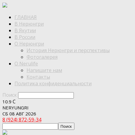
ГЛАВНАЯ
В Нерюнгри
В Якутии
В России
О Нерюнгри
История Нерюнгри и перспективы
Фотогалерея
О Nerulife
Напишите нам
Контакты
Политика конфиденциальности
Поиск
C
10.9
NERYUNGRI
СБ 08 АВГ 2026
8 (924) 872-59-34