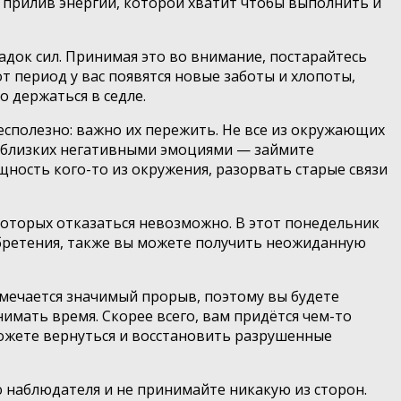
 прилив энергии, которой хватит чтобы выполнить и
адок сил. Принимая это во внимание, постарайтесь
т период у вас появятся новые заботы и хлопоты,
о держаться в седле.
бесполезно: важно их пережить. Не все из окружающих
е близких негативными эмоциями — займите
ность кого-то из окружения, разорвать старые связи
 которых отказаться невозможно. В этот понедельник
обретения, также вы можете получить неожиданную
амечается значимый прорыв, поэтому вы будете
имать время. Скорее всего, вам придётся чем-то
можете вернуться и восстановить разрушенные
 наблюдателя и не принимайте никакую из сторон.