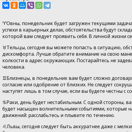
♈️Овны, понедельник будет загружен текущими задача
успехи в карьерных делах, обстоятельства будут склад
которой вам следует проявить себя. В личной жизни с
♉️Тельцы, сегодня вы можете попасть в ситуацию, обст
дискомфорта. Лучше обратите внимание на свою мане
колкости в адрес окружающих. Постарайтесь не задев
человека.
♊️Близнецы, в понедельник вам будет сложно договари
согласие или одобрение от близких. Не следует сокр
наступят лишь в том случае, если вы будете честны с 
♋️Раки, день будет нестабильным. С одной стороны, в
будет насыщен волнительными событиями, которые на 
движений: расслабьтесь и плывите по течению.
♌️Львы, сегодня следует быть аккуратнее даже с мел