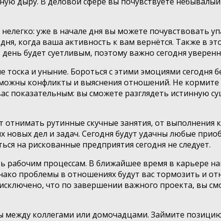
ную дыру. В деловой сфере вы почувствуете небывалый
нелегко: уже в начале дня вы можете почувствовать уп
я, когда ваша активность к вам вернётся. Также в это
 день будет суетливым, поэтому важно сегодня уверенн
е тоска и уныние. Бороться с этими эмоциями сегодня 
озможны конфликты и выяснения отношений. Не кормит
ас показательным: вы сможете разглядеть истинную сущ
дут отнимать рутинные скучные занятия, от выполнения
х новых дел и задач. Сегодня будут удачны любые при
ся на рискованные предприятия сегодня не следует.
ь рабочим процессам. В ближайшее время в карьере н
нако проблемы в отношениях будут вас тормозить и отн
 исключено, что по завершении важного проекта, вы с
ры между коллегами или домочадцами. Займите позицию