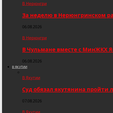
В Нерюнгри
За неделю в Нерюнгринском ра
06.08.2026
В Нерюнгри
В Чульмане вместе с МинЖКХ 
06.08.2026
В ЯКУТИИ
В Якутии
Суд обязал якутянина пройти 
07.08.2026
В Якутии