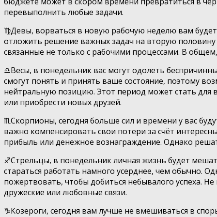
бюджете может в скором времени превратиться в чёр
перевыполнить любые задачи.
♍️Девы, ворваться в новую рабочую неделю вам будет 
отложить решение важных задач на вторую половину дн
связанные не только с рабочими процессами. В общем,
♎️Весы, в понедельник вас могут одолеть беспричинны
смогут понять и принять ваше состояние, поэтому в
нейтральную позицию. Этот период может стать для в
или приобрести новых друзей.
♏️Скорпионы, сегодня больше сил и времени у вас бу
важно компенсировать свои потери за счёт интересны
прибыль или денежное вознаграждение. Однако решать
♐️Стрельцы, в понедельник личная жизнь будет мешат
стараться работать намного усерднее, чем обычно. Од
пожертвовать, чтобы добиться небывалого успеха. Не
дружеские или любовные связи.
♑️Козероги, сегодня вам лучше не вмешиваться в спо