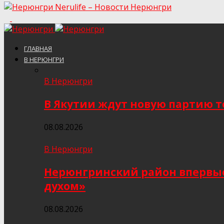
Nerulife – Новости Нерюнгри
ГЛАВНАЯ
В НЕРЮНГРИ
В Нерюнгри
В Якутии ждут новую партию то
08.08.2026
В Нерюнгри
Нерюнгринский район впервые 
духом»
08.08.2026