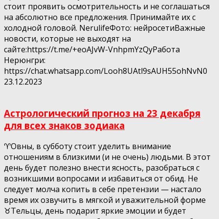
стоит проявить осмотрительность и не соглашаться
на абсолютно все предложения. Принимайте их с
холодной головой. NerulifeФото: нейросетиВажные
новости, которые не выходят на
сайте:https://t.me/+eoAJvW-VnhpmYzQyРабота
Нерюнгри:
https://chat.whatsapp.com/Looh8UAtl9sAUH55ohNvN0
23.12.2023
Астрологический прогноз на 23 декабря
для всех знаков зодиака
♈️Овны, в субботу стоит уделить внимание
отношениям в близкими (и не очень) людьми. В этот
день будет полезно внести ясность, разобраться с
возникшими вопросами и избавиться от обид. Не
следует молча копить в себе претензии — настало
время их озвучить в мягкой и уважительной форме
♉️Тельцы, день подарит яркие эмоции и будет