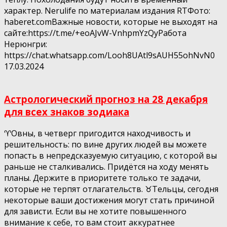
характер. Nerulife по материалам издания RTФото:
haberet.comВажные новости, которые не выходят на
сайте:https://t.me/+eoAJvW-VnhpmYzQyРабота
Нерюнгри:
https://chat.whatsapp.com/Looh8UAtl9sAUH55ohNvN0
17.03.2024
Астрологический прогноз на 28 декабря
для всех знаков зодиака
♈️Овны, в четверг пригодится находчивость и
решительность: по вине других людей вы можете
попасть в непредсказуемую ситуацию, с которой вы
раньше не сталкивались. Придётся на ходу менять
планы. Держите в приоритете только те задачи,
которые не терпят отлагательств. ♉️Тельцы, сегодня
некоторые ваши достижения могут стать причиной
для зависти. Если вы не хотите повышенного
внимание к себе, то вам стоит аккуратнее