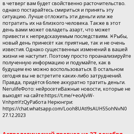
в четверг вам будет свойственно расточительство.
однако постарайтесь смириться и принять эту
ситуацию. Лучше отложить эти деньги или же
потратить их на близкого человека. Также в этот
день вами может овладеть азарт, что может
привести к непредсказуемым последствиям. ♓️Рыбы,
новый день принесёт как приятные, так и не очень
известия. Однако существенных изменений в вашей
жизни не наступит. Поэтому просто проанализируйте
полученную информацию и подумайте, как в
будущем ею можно воспользоваться. В остальном
сегодня вы не встретите каких-либо затруднений.
Правда, придётся более аккуратно тратить деньги.
NerulifeФото: нейросетиВажные новости, которые не
выходят на сайте:https://t.me/+eoAJvW-
VnhpmYzQyРабота Нерюнгри:
https://chat.whatsapp.com/Looh8UAtl9sAUH55ohNvN0
27.12.2023