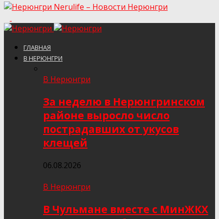
Nerulife – Новости Нерюнгри
ГЛАВНАЯ
В НЕРЮНГРИ
В Нерюнгри
За неделю в Нерюнгринском
районе выросло число
пострадавших от укусов
клещей
06.08.2026
В Нерюнгри
В Чульмане вместе с МинЖКХ