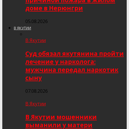
причиной пожара в жилом
доме в Нерюнгри
05.08.2026
В ЯКУТИИ
В Якутии
Суд обязал якутянина пройти
лечение у нарколога:
мужчина передал наркотик
сыну
07.08.2026
В Якутии
В Якутии мошенники
выманили у матери