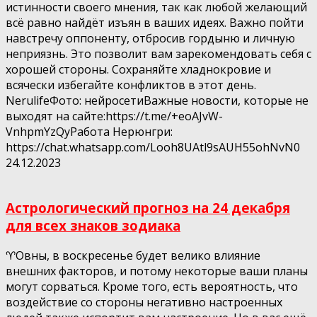
истинности своего мнения, так как любой желающий
всё равно найдёт изъян в ваших идеях. Важно пойти
навстречу оппоненту, отбросив гордыню и личную
неприязнь. Это позволит вам зарекомендовать себя с
хорошей стороны. Сохраняйте хладнокровие и
всячески избегайте конфликтов в этот день.
NerulifeФото: нейросетиВажные новости, которые не
выходят на сайте:https://t.me/+eoAJvW-
VnhpmYzQyРабота Нерюнгри:
https://chat.whatsapp.com/Looh8UAtl9sAUH55ohNvN0
24.12.2023
Астрологический прогноз на 24 декабря
для всех знаков зодиака
♈️Овны, в воскресенье будет велико влияние
внешних факторов, и потому некоторые ваши планы
могут сорваться. Кроме того, есть вероятность, что
воздействие со стороны негативно настроенных