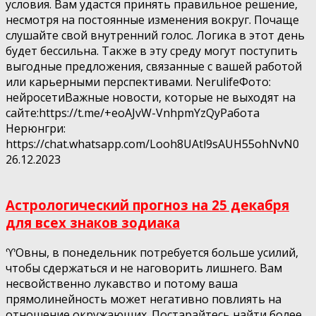
условия. Вам удастся принять правильное решение,
несмотря на постоянные изменения вокруг. Почаще
слушайте свой внутренний голос. Логика в этот день
будет бессильна. Также в эту среду могут поступить
выгодные предложения, связанные с вашей работой
или карьерными перспективами. NerulifeФото:
нейросетиВажные новости, которые не выходят на
сайте:https://t.me/+eoAJvW-VnhpmYzQyРабота
Нерюнгри:
https://chat.whatsapp.com/Looh8UAtl9sAUH55ohNvN0
26.12.2023
Астрологический прогноз на 25 декабря
для всех знаков зодиака
♈️Овны, в понедельник потребуется больше усилий,
чтобы сдержаться и не наговорить лишнего. Вам
несвойственно лукавство и потому ваша
прямолинейность может негативно повлиять на
отношение окружающих. Постарайтесь найти более