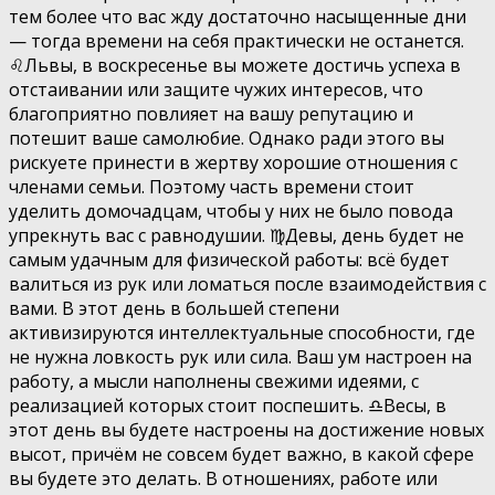
тем более что вас жду достаточно насыщенные дни
— тогда времени на себя практически не останется.
♌️Львы, в воскресенье вы можете достичь успеха в
отстаивании или защите чужих интересов, что
благоприятно повлияет на вашу репутацию и
потешит ваше самолюбие. Однако ради этого вы
рискуете принести в жертву хорошие отношения с
членами семьи. Поэтому часть времени стоит
уделить домочадцам, чтобы у них не было повода
упрекнуть вас с равнодушии. ♍️Девы, день будет не
самым удачным для физической работы: всё будет
валиться из рук или ломаться после взаимодействия с
вами. В этот день в большей степени
активизируются интеллектуальные способности, где
не нужна ловкость рук или сила. Ваш ум настроен на
работу, а мысли наполнены свежими идеями, с
реализацией которых стоит поспешить. ♎️Весы, в
этот день вы будете настроены на достижение новых
высот, причём не совсем будет важно, в какой сфере
вы будете это делать. В отношениях, работе или