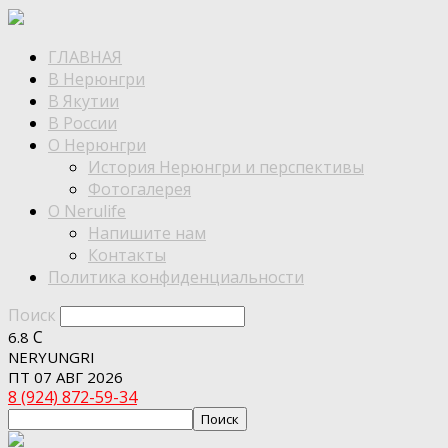
ГЛАВНАЯ
В Нерюнгри
В Якутии
В России
О Нерюнгри
История Нерюнгри и перспективы
Фотогалерея
О Nerulife
Напишите нам
Контакты
Политика конфиденциальности
Поиск
C
6.8
NERYUNGRI
ПТ 07 АВГ 2026
8 (924) 872-59-34