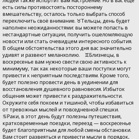
людей также испортит вам настроение. Но в вас ещё
есть силы противостоять постороннему
вмешательству, осталось только выбрать способ
переключить своё внимание. ♉️Тельцы, день будет
наполнен неожиданностями: вы можете попасть в
нестандартные ситуации, получить ошеломляющую
новости или стать очевидцем интересного события.
В общем обстоятельства этого дня вас значительно
удивят и развеют меланхолию. ♊️Близнецы, в
воскресенье вам нужно свести свою активность к
минимуму, так как некоторые ваши поступки могут
привести к неприятным последствиям. Кроме того,
будет полезно провести день в уединении для
восстановления душевного равновесия. Избыток
общения может привести к раздражительности.
Окружите себя покоем и тишиной, чтобы избавиться
от тревожных мыслей и повседневной спешки.
♋️Раки, в этот день будут полезны путешествия,
кратковременные поездки, переезд — воскресенье
будет благоприятным для любой смены обстановки.
Вам стоит развеяться и привести мысли в порядок,