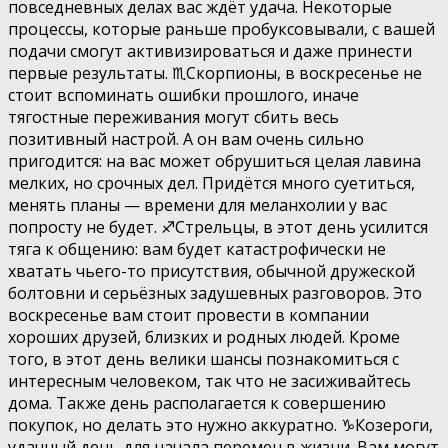
повседневных делах вас ждёт удача. Некоторые
процессы, которые раньше пробуксовывали, с вашей
подачи смогут активизироваться и даже принести
первые результаты. ♏️Скорпионы, в воскресенье не
стоит вспоминать ошибки прошлого, иначе
тягостные переживания могут сбить весь
позитивный настрой. А он вам очень сильно
пригодится: на вас может обрушиться целая лавина
мелких, но срочных дел. Придётся много суетиться,
менять планы — времени для меланхолии у вас
попросту не будет. ♐️Стрельцы, в этот день усилится
тяга к общению: вам будет катастрофически не
хватать чьего-то присутствия, обычной дружеской
болтовни и серьёзных задушевных разговоров. Это
воскресенье вам стоит провести в компании
хороших друзей, близких и родных людей. Кроме
того, в этот день велики шансы познакомиться с
интересным человеком, так что не засиживайтесь
дома. Также день располагается к совершению
покупок, но делать это нужно аккуратно. ♑️Козероги,
удачный день для начала перемен в жизни. Вам могут