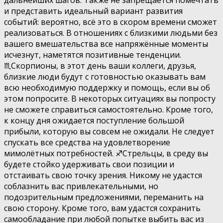
дальнейших шагов. Также не запрещается помечтать
и представить идеальный вариант развития
событий: вероятно, всё это в скором времени сможет
реализоваться. В отношениях с близкими людьми без
вашего вмешательства все напряжённые моменты
исчезнут, наметятся позитивные тенденции.
♏️Скорпионы, в этот день ваши коллеги, друзья,
близкие люди будут с готовностью оказывать вам
всю необходимую поддержку и помощь, если вы об
этом попросите. В некоторых ситуациях вы попросту
не сможете справиться самостоятельно. Кроме того,
к концу дня ожидается поступление большой
прибыли, которую вы совсем не ожидали. Не следует
спускать все средства на удовлетворение
мимолётных потребностей. ♐️Стрельцы, в среду вы
будете стойко удерживать свои позиции и
отстаивать свою точку зрения. Никому не удастся
соблазнить вас привлекательными, но
подозрительным предложениями, переманить на
свою сторону. Кроме того, вам удастся сохранить
самообладание при любой попытке выбить вас из