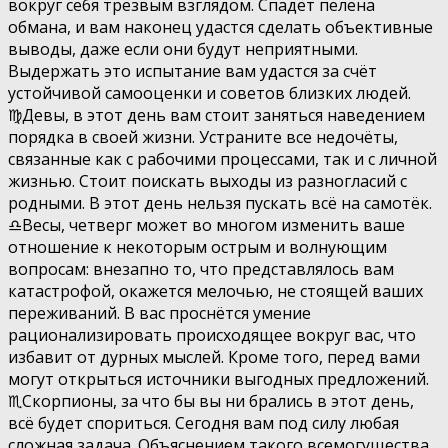
вокруг себя трезвым взглядом. Спадёт пелена
обмана, и вам наконец удастся сделать объективные
выводы, даже если они будут неприятными.
Выдержать это испытание вам удастся за счёт
устойчивой самооценки и советов близких людей.
♍️Девы, в этот день вам стоит заняться наведением
порядка в своей жизни. Устраните все недочёты,
связанные как с рабочими процессами, так и с личной
жизнью. Стоит поискать выходы из разногласий с
родными. В этот день нельзя пускать всё на самотёк.
♎️Весы, четверг может во многом изменить ваше
отношение к некоторым острым и волнующим
вопросам: внезапно то, что представлялось вам
катастрофой, окажется мелочью, не стоящей ваших
переживаний. В вас проснётся умение
рационализировать происходящее вокруг вас, что
избавит от дурных мыслей. Кроме того, перед вами
могут открыться источники выгодных предложений.
♏️Скорпионы, за что бы вы ни брались в этот день,
всё будет спориться. Сегодня вам под силу любая
сложная задача. Объяснением такого всемогущества