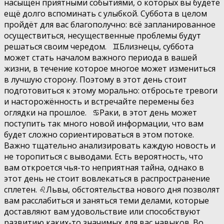
насыщен приятными событиями, о которых вы будете
ещё долго вспоминать с улыбкой. Суббота в целом
пройдёт для вас благополучно: всё запланированное
осуществиться, несущественные проблемы будут
решаться своим чередом. ♊️Близнецы, суббота
может стать началом важного периода в вашей
жизни, в течение которое многое может измениться
в лучшую сторону. Поэтому в этот день стоит
подготовиться к этому морально: отбросьте тревоги
и насторожённость и встречайте перемены без
оглядки на прошлое. ♋️Раки, в этот день может
поступить так много новой информации, что вам
будет сложно сориентироваться в этом потоке.
Важно тщательно анализировать каждую новость и
не торопиться с выводами. Есть вероятность, что
вам откроется чья-то неприятная тайна, однако в
этот день не стоит вовлекаться в распространение
сплетен. ♌️Львы, обстоятельства нового дня позволят
вам расслабиться и заняться теми делами, которые
доставляют вам удовольствие или способствуют
развитию каких-то значимых для вас навыков. Во