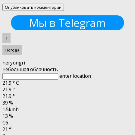
Мы в Telegram
1
Погода
neryungri
небольшая облачность
enter location
21.9
°
C
21.9
°
21.9
°
39 %
1.5kmh
13 %
Сб
21
°