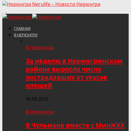
Nerulife – Новости Нерюнгри
ГЛАВНАЯ
В НЕРЮНГРИ
В Нерюнгри
За неделю в Нерюнгринском
районе выросло число
пострадавших от укусов
клещей
06.08.2026
В Нерюнгри
В Чульмане вместе с МинЖКХ