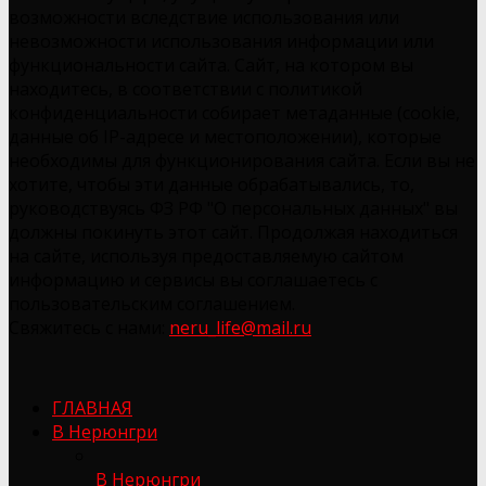
возможности вследствие использования или
невозможности использования информации или
функциональности сайта. Сайт, на котором вы
находитесь, в соответствии с политикой
конфиденциальности собирает метаданные (cookie,
данные об IP-адресе и местоположении), которые
необходимы для функционирования сайта. Если вы не
хотите, чтобы эти данные обрабатывались, то,
руководствуясь ФЗ РФ "О персональных данных" вы
должны покинуть этот сайт. Продолжая находиться
на сайте, используя предоставляемую сайтом
информацию и сервисы вы соглашаетесь с
пользовательским соглашением.
Свяжитесь с нами:
neru_life@mail.ru
ГЛАВНАЯ
В Нерюнгри
В Нерюнгри