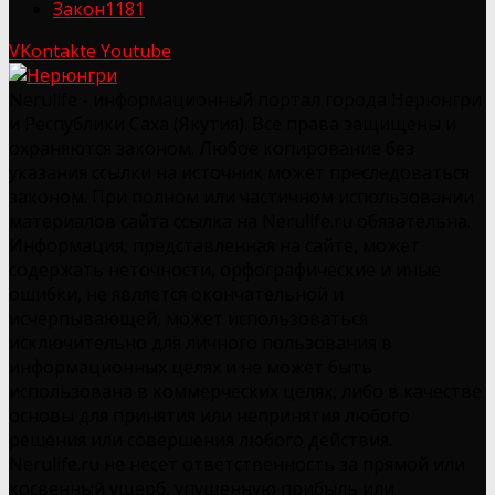
Закон
1181
VKontakte
Youtube
Nerulife - информационный портал города Нерюнгри
и Республики Саха (Якутия). Все права защищены и
охраняются законом. Любое копирование без
указания ссылки на источник может преследоваться
законом. При полном или частичном использовании
материалов сайта ссылка на Nerulife.ru обязательна.
Информация, представленная на сайте, может
содержать неточности, орфографические и иные
ошибки, не является окончательной и
исчерпывающей, может использоваться
исключительно для личного пользования в
информационных целях и не может быть
использована в коммерческих целях, либо в качестве
основы для принятия или непринятия любого
решения или совершения любого действия.
Nerulife.ru не несет ответственность за прямой или
косвенный ущерб, упущенную прибыль или