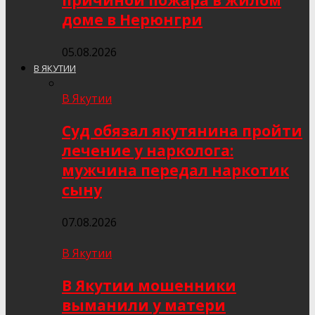
причиной пожара в жилом
доме в Нерюнгри
05.08.2026
В ЯКУТИИ
В Якутии
Суд обязал якутянина пройти
лечение у нарколога:
мужчина передал наркотик
сыну
07.08.2026
В Якутии
В Якутии мошенники
выманили у матери