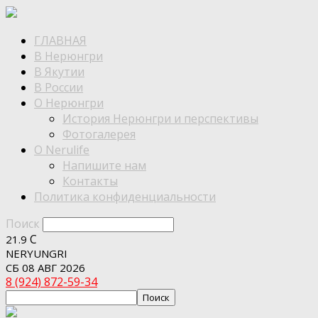
ГЛАВНАЯ
В Нерюнгри
В Якутии
В России
О Нерюнгри
История Нерюнгри и перспективы
Фотогалерея
О Nerulife
Напишите нам
Контакты
Политика конфиденциальности
Поиск
C
21.9
NERYUNGRI
СБ 08 АВГ 2026
8 (924) 872-59-34