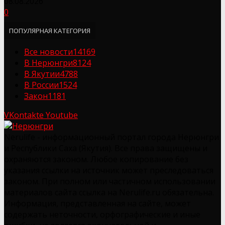
08.08.2026
0
ПОПУЛЯРНАЯ КАТЕГОРИЯ
Все новости
14169
В Нерюнгри
8124
В Якутии
4788
В России
1524
Закон
1181
VKontakte
Youtube
Nerulife - информационный портал города Нерюнгри
и Республики Саха (Якутия). Все права защищены и
охраняются законом. Любое копирование без
указания ссылки на источник может преследоваться
законом. При полном или частичном использовании
материалов сайта ссылка на Nerulife.ru обязательна.
Информация, представленная на сайте, может
содержать неточности, орфографические и иные