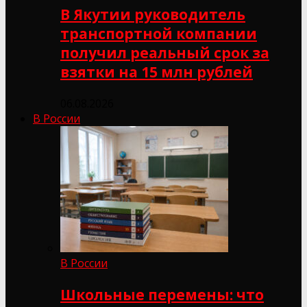
В Якутии руководитель
транспортной компании
получил реальный срок за
взятки на 15 млн рублей
06.08.2026
В России
В России
Школьные перемены: что