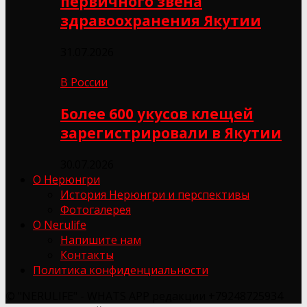
первичного звена
здравоохранения Якутии
31.07.2026
В России
Более 600 укусов клещей
зарегистрировали в Якутии
30.07.2026
О Нерюнгри
История Нерюнгри и перспективы
Фотогалерея
О Nerulife
Напишите нам
Контакты
Политика конфиденциальности
© "NERULIFE" - WHATS APP редакции +79248725934