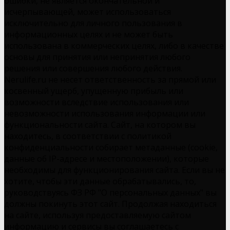
ошибки, не является окончательной и
исчерпывающей, может использоваться
исключительно для личного пользования в
информационных целях и не может быть
использована в коммерческих целях, либо в качестве
основы для принятия или непринятия любого
решения или совершения любого действия.
Nerulife.ru не несет ответственность за прямой или
косвенный ущерб, упущенную прибыль или
возможности вследствие использования или
невозможности использования информации или
функциональности сайта. Сайт, на котором вы
находитесь, в соответствии с политикой
конфиденциальности собирает метаданные (cookie,
данные об IP-адресе и местоположении), которые
необходимы для функционирования сайта. Если вы не
хотите, чтобы эти данные обрабатывались, то,
руководствуясь ФЗ РФ "О персональных данных" вы
должны покинуть этот сайт. Продолжая находиться
на сайте, используя предоставляемую сайтом
информацию и сервисы вы соглашаетесь с