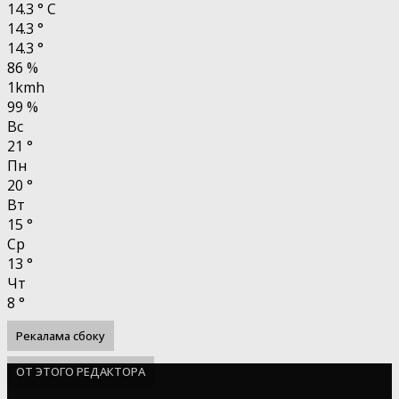
14.3
°
C
14.3
°
14.3
°
86 %
1kmh
99 %
Вс
21
°
Пн
20
°
Вт
15
°
Ср
13
°
Чт
8
°
Рекалама сбоку
ОТ ЭТОГО РЕДАКТОРА