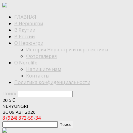
ГЛАВНАЯ
В Нерюнгри
В Якутии
В России
О Нерюнгри
История Нерюнгри и перспективы
Фотогалерея
О Nerulife
Напишите нам
Контакты
Политика конфиденциальности
Поиск
C
20.5
NERYUNGRI
ВС 09 АВГ 2026
8 (924) 872-59-34