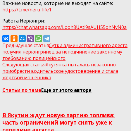
Важные новости, которые не выходят на сайте:
https://t.me/neru_life1
Работа Нерюнгри:
https://chat.whatsapp.com/Looh8UAtl9sAUH55ohNvN0а
Предыдущая статья
Сутки административного ареста
получил нерюнгринец за неподчинение законному
требованию полицейского
Следующая статья
Якутянка пыталась незаконно
приобрести водительское удостоверение и стала
жертвой мошенника
Статьи по теме
Еще от этого автора
В Якутии ждут новую партию топлива:
часть ограничений могут снять уже к
середине августа