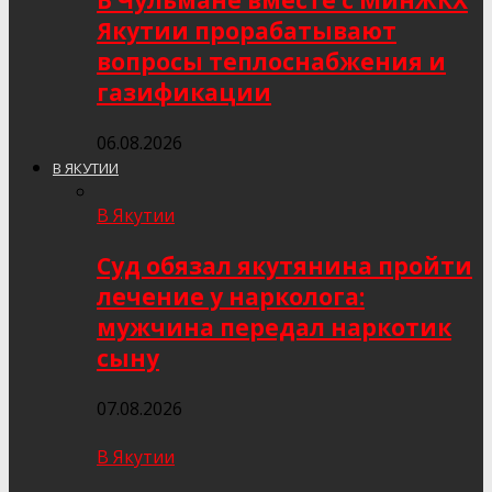
В Чульмане вместе с МинЖКХ
Якутии прорабатывают
вопросы теплоснабжения и
газификации
06.08.2026
В ЯКУТИИ
В Якутии
Суд обязал якутянина пройти
лечение у нарколога:
мужчина передал наркотик
сыну
07.08.2026
В Якутии