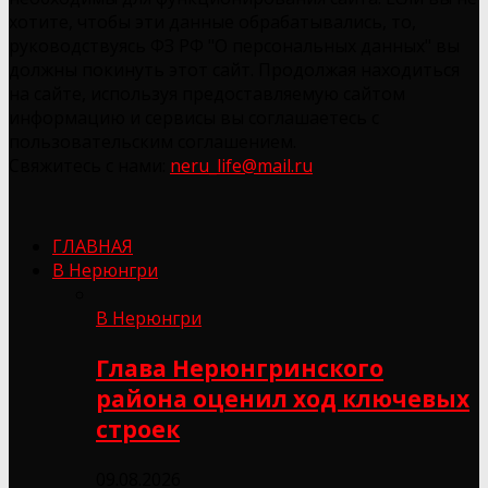
хотите, чтобы эти данные обрабатывались, то,
руководствуясь ФЗ РФ "О персональных данных" вы
должны покинуть этот сайт. Продолжая находиться
на сайте, используя предоставляемую сайтом
информацию и сервисы вы соглашаетесь с
пользовательским соглашением.
Свяжитесь с нами:
neru_life@mail.ru
ГЛАВНАЯ
В Нерюнгри
В Нерюнгри
Глава Нерюнгринского
района оценил ход ключевых
строек
09.08.2026