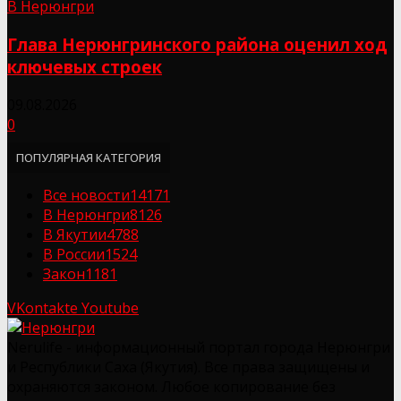
В Нерюнгри
Глава Нерюнгринского района оценил ход
ключевых строек
09.08.2026
0
ПОПУЛЯРНАЯ КАТЕГОРИЯ
Все новости
14171
В Нерюнгри
8126
В Якутии
4788
В России
1524
Закон
1181
VKontakte
Youtube
Nerulife - информационный портал города Нерюнгри
и Республики Саха (Якутия). Все права защищены и
охраняются законом. Любое копирование без