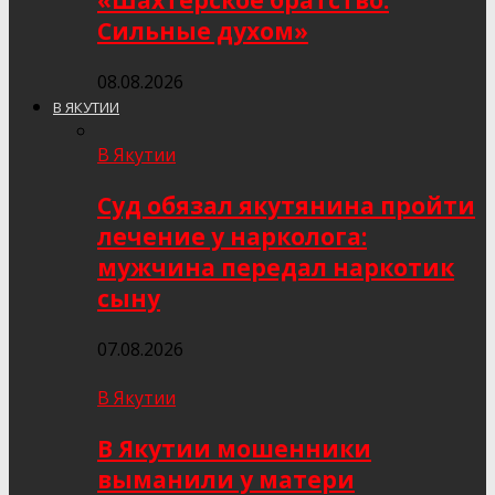
«Шахтёрское братство.
Сильные духом»
08.08.2026
В ЯКУТИИ
В Якутии
Суд обязал якутянина пройти
лечение у нарколога:
мужчина передал наркотик
сыну
07.08.2026
В Якутии
В Якутии мошенники
выманили у матери