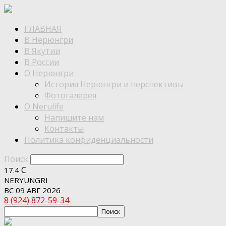
ГЛАВНАЯ
В Нерюнгри
В Якутии
В России
О Нерюнгри
История Нерюнгри и перспективы
Фотогалерея
О Nerulife
Напишите нам
Контакты
Политика конфиденциальности
Поиск
C
17.4
NERYUNGRI
ВС 09 АВГ 2026
8 (924) 872-59-34