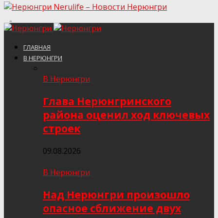
Nerulife – Новости Нерюнгри
ГЛАВНАЯ
В НЕРЮНГРИ
В Нерюнгри
Глава Нерюнгринского
района оценил ход ключевых
строек
09.08.2026
В Нерюнгри
Над Нерюнгри произошло
опасное сближение двух