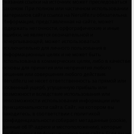
указания ссылки на источник может преследоваться
законом. При полном или частичном использовании
материалов сайта ссылка на Nerulife.ru обязательна.
Информация, представленная на сайте, может
содержать неточности, орфографические и иные
ошибки, не является окончательной и
исчерпывающей, может использоваться
исключительно для личного пользования в
информационных целях и не может быть
использована в коммерческих целях, либо в качестве
основы для принятия или непринятия любого
решения или совершения любого действия.
Nerulife.ru не несет ответственность за прямой или
косвенный ущерб, упущенную прибыль или
возможности вследствие использования или
невозможности использования информации или
функциональности сайта. Сайт, на котором вы
находитесь, в соответствии с политикой
конфиденциальности собирает метаданные (cookie,
данные об IP-адресе и местоположении), которые
необходимы для функционирования сайта. Если вы не