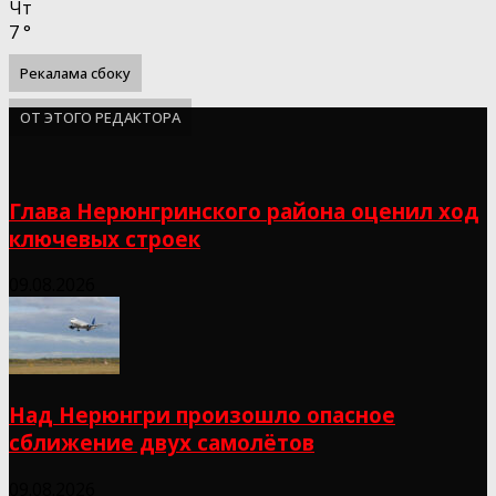
Чт
7
°
Рекалама сбоку
ОТ ЭТОГО РЕДАКТОРА
Глава Нерюнгринского района оценил ход
ключевых строек
09.08.2026
Над Нерюнгри произошло опасное
сближение двух самолётов
09.08.2026