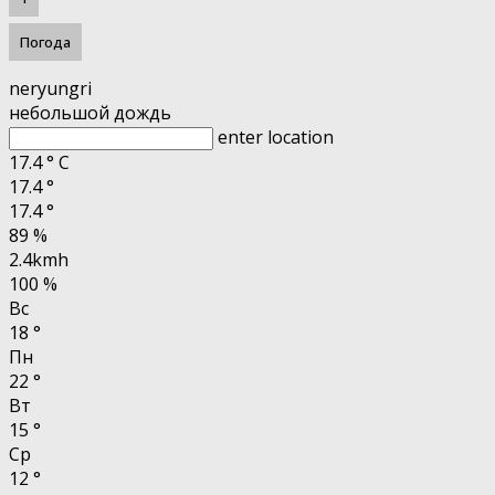
Погода
neryungri
небольшой дождь
enter location
17.4
°
C
17.4
°
17.4
°
89 %
2.4kmh
100 %
Вс
18
°
Пн
22
°
Вт
15
°
Ср
12
°