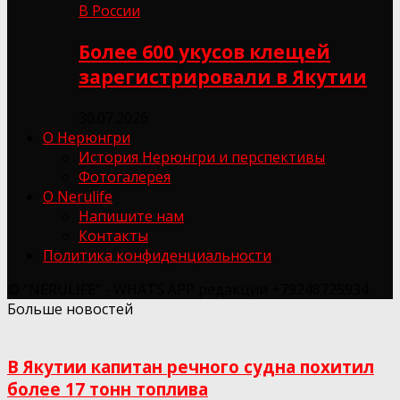
В России
Более 600 укусов клещей
зарегистрировали в Якутии
30.07.2026
О Нерюнгри
История Нерюнгри и перспективы
Фотогалерея
О Nerulife
Напишите нам
Контакты
Политика конфиденциальности
© "NERULIFE" - WHATS APP редакции +79248725934
Больше новостей
В Якутии капитан речного судна похитил
более 17 тонн топлива