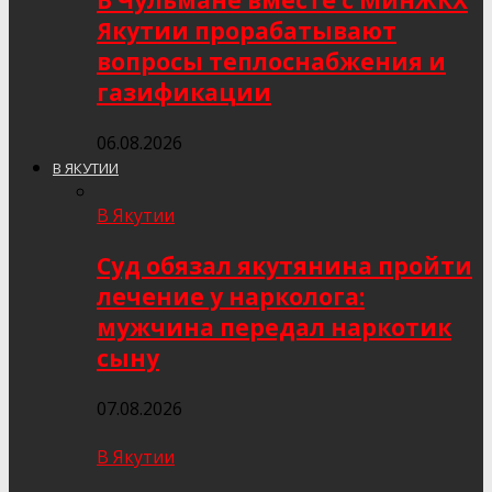
В Чульмане вместе с МинЖКХ
Якутии прорабатывают
вопросы теплоснабжения и
газификации
06.08.2026
В ЯКУТИИ
В Якутии
Суд обязал якутянина пройти
лечение у нарколога:
мужчина передал наркотик
сыну
07.08.2026
В Якутии