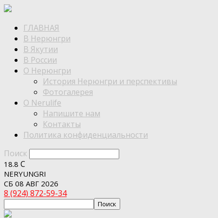
ГЛАВНАЯ
В Нерюнгри
В Якутии
В России
О Нерюнгри
История Нерюнгри и перспективы
Фотогалерея
О Nerulife
Напишите нам
Контакты
Политика конфиденциальности
Поиск
C
18.8
NERYUNGRI
СБ 08 АВГ 2026
8 (924) 872-59-34