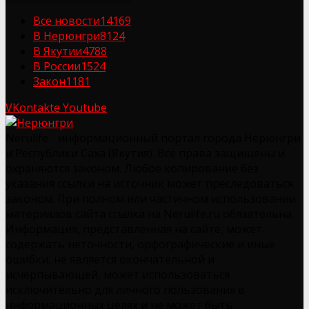
Все новости
14169
В Нерюнгри
8124
В Якутии
4788
В России
1524
Закон
1181
VKontakte
Youtube
Nerulife - информационный портал города Нерюнгри
и Республики Саха (Якутия). Все права защищены и
охраняются законом. Любое копирование без
указания ссылки на источник может преследоваться
законом. При полном или частичном использовании
материалов сайта ссылка на Nerulife.ru обязательна.
Информация, представленная на сайте, может
содержать неточности, орфографические и иные
ошибки, не является окончательной и
исчерпывающей, может использоваться
исключительно для личного пользования в
информационных целях и не может быть