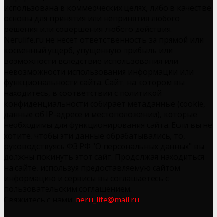
использована в коммерческих целях, либо в качестве
основы для принятия или непринятия любого
решения или совершения любого действия.
Nerulife.ru не несет ответственность за прямой или
косвенный ущерб, упущенную прибыль или
возможности вследствие использования или
невозможности использования информации или
функциональности сайта. Сайт, на котором вы
находитесь, в соответствии с политикой
конфиденциальности собирает метаданные (cookie,
данные об IP-адресе и местоположении), которые
необходимы для функционирования сайта. Если вы не
хотите, чтобы эти данные обрабатывались, то,
руководствуясь ФЗ РФ "О персональных данных" вы
должны покинуть этот сайт. Продолжая находиться
на сайте, используя предоставляемую сайтом
информацию и сервисы вы соглашаетесь с
пользовательским соглашением.
Свяжитесь с нами:
neru_life@mail.ru