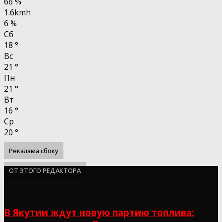
66 %
1.6kmh
6 %
Сб
18
°
Вс
21
°
Пн
21
°
Вт
16
°
Ср
20
°
Рекалама сбоку
ОТ ЭТОГО РЕДАКТОРА
В Якутии ждут новую партию топлива: