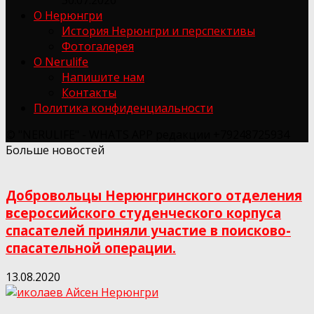
О Нерюнгри
История Нерюнгри и перспективы
Фотогалерея
О Nerulife
Напишите нам
Контакты
Политика конфиденциальности
© "NERULIFE" - WHATS APP редакции +79248725934
Больше новостей
Добровольцы Нерюнгринского отделения
всероссийского студенческого корпуса
спасателей приняли участие в поисково-
спасательной операции.
13.08.2020