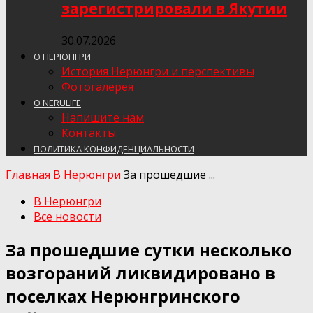
зарегистрировали в Якутии
30.07.2026
О НЕРЮНГРИ
История Нерюнгри и перспективы
Фотогалерея
О NERULIFE
Напишите нам
Контакты
ПОЛИТИКА КОНФИДЕНЦИАЛЬНОСТИ
Главная
В Нерюнгри
За прошедшие ...
В Нерюнгри
Все новости
За прошедшие сутки несколько
возгораний ликвидировано в
поселках Нерюнгринского