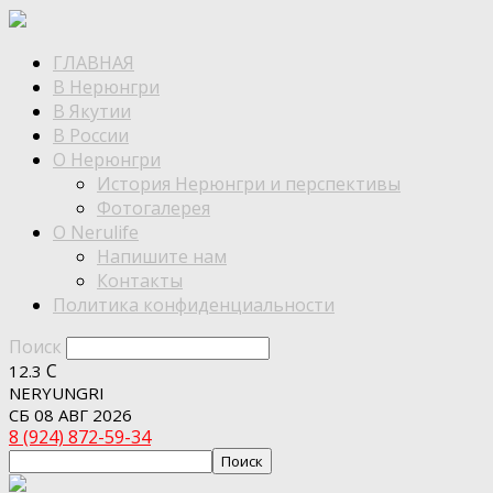
ГЛАВНАЯ
В Нерюнгри
В Якутии
В России
О Нерюнгри
История Нерюнгри и перспективы
Фотогалерея
О Nerulife
Напишите нам
Контакты
Политика конфиденциальности
Поиск
C
12.3
NERYUNGRI
СБ 08 АВГ 2026
8 (924) 872-59-34