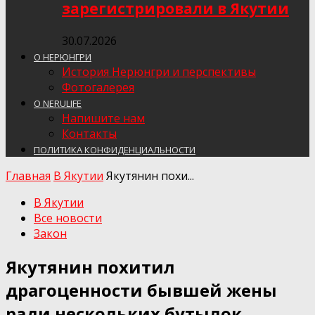
зарегистрировали в Якутии
30.07.2026
О НЕРЮНГРИ
История Нерюнгри и перспективы
Фотогалерея
О NERULIFE
Напишите нам
Контакты
ПОЛИТИКА КОНФИДЕНЦИАЛЬНОСТИ
Главная
В Якутии
Якутянин похи...
В Якутии
Все новости
Закон
Якутянин похитил
драгоценности бывшей жены
ради нескольких бутылок