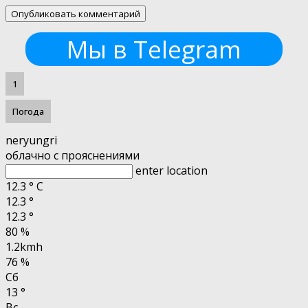
Мы в Telegram
1
Погода
neryungri
облачно с прояснениями
enter location
12.3
°
C
12.3
°
12.3
°
80 %
1.2kmh
76 %
Сб
13
°
Вс