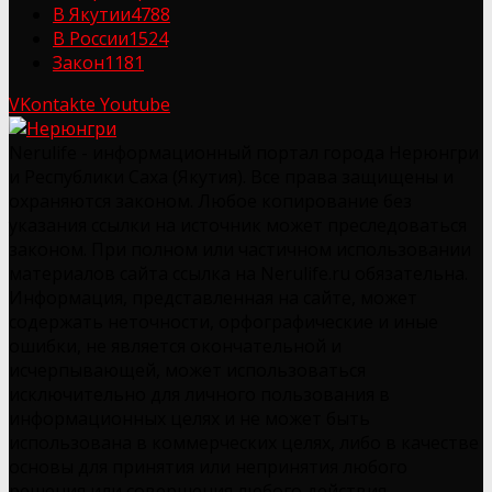
В Якутии
4788
В России
1524
Закон
1181
VKontakte
Youtube
Nerulife - информационный портал города Нерюнгри
и Республики Саха (Якутия). Все права защищены и
охраняются законом. Любое копирование без
указания ссылки на источник может преследоваться
законом. При полном или частичном использовании
материалов сайта ссылка на Nerulife.ru обязательна.
Информация, представленная на сайте, может
содержать неточности, орфографические и иные
ошибки, не является окончательной и
исчерпывающей, может использоваться
исключительно для личного пользования в
информационных целях и не может быть
использована в коммерческих целях, либо в качестве
основы для принятия или непринятия любого
решения или совершения любого действия.