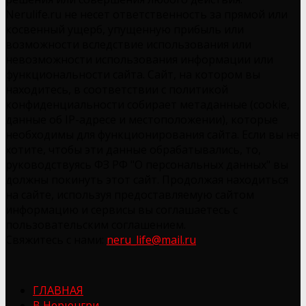
Nerulife.ru не несет ответственность за прямой или
косвенный ущерб, упущенную прибыль или
возможности вследствие использования или
невозможности использования информации или
функциональности сайта. Сайт, на котором вы
находитесь, в соответствии с политикой
конфиденциальности собирает метаданные (cookie,
данные об IP-адресе и местоположении), которые
необходимы для функционирования сайта. Если вы не
хотите, чтобы эти данные обрабатывались, то,
руководствуясь ФЗ РФ "О персональных данных" вы
должны покинуть этот сайт. Продолжая находиться
на сайте, используя предоставляемую сайтом
информацию и сервисы вы соглашаетесь с
пользовательским соглашением.
Свяжитесь с нами:
neru_life@mail.ru
ГЛАВНАЯ
В Нерюнгри