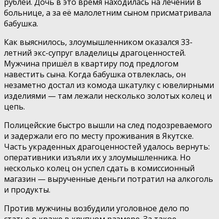
рублей. Дочь в это время находилась на лечении в
больнице, а за её малолетним сыном присматривала
бабушка.
Как выяснилось, злоумышленником оказался 33-
летний экс-супруг владелицы драгоценностей.
Мужчина пришёл в квартиру под предлогом
навестить сына. Когда бабушка отвлеклась, он
незаметно достал из комода шкатулку с ювелирными
изделиями — там лежали несколько золотых колец и
цепь.
Полицейские быстро вышли на след подозреваемого
и задержали его по месту проживания в Якутске.
Часть украденных драгоценностей удалось вернуть:
оперативники изъяли их у злоумышленника. Но
несколько колец он успел сдать в комиссионный
магазин — вырученные деньги потратил на алкоголь
и продукты.
Против мужчины возбудили уголовное дело по
статье о краже в крупном размере. За такое