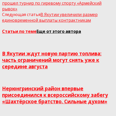
прошел турнир по гиревому спорту «Армейский
рывок»
Следующая статья
В Якутии увеличили размер
единовременной выплаты контрактникам
Статьи по теме
Еще от этого автора
В Якутии ждут новую партию топлива:
часть ограничений могут снять уже к
середине августа
Нерюнгринский район впервые
присоединился к всероссийскому забегу
«Шахтёрское братство. Сильные духом»