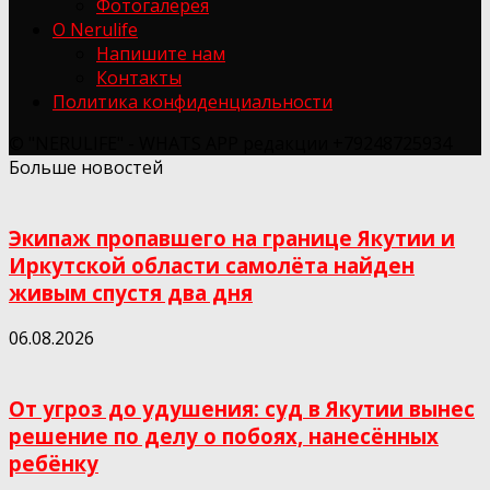
Фотогалерея
О Nerulife
Напишите нам
Контакты
Политика конфиденциальности
© "NERULIFE" - WHATS APP редакции +79248725934
Больше новостей
Экипаж пропавшего на границе Якутии и
Иркутской области самолёта найден
живым спустя два дня
06.08.2026
От угроз до удушения: суд в Якутии вынес
решение по делу о побоях, нанесённых
ребёнку