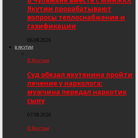
В Чульмане вместе с МинЖКХ
Якутии прорабатывают
вопросы теплоснабжения и
газификации
06.08.2026
В ЯКУТИИ
В Якутии
Суд обязал якутянина пройти
лечение у нарколога:
мужчина передал наркотик
сыну
07.08.2026
В Якутии