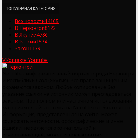
ПОПУЛЯРНАЯ КАТЕГОРИЯ
Все новости
14165
В Нерюнгри
8122
В Якутии
4786
В России
1524
Закон
1179
VKontakte
Youtube
Nerulife - информационный портал города Нерюнгри
и Республики Саха (Якутия). Все права защищены и
охраняются законом. Любое копирование без
указания ссылки на источник может преследоваться
законом. При полном или частичном использовании
материалов сайта ссылка на Nerulife.ru обязательна.
Информация, представленная на сайте, может
содержать неточности, орфографические и иные
ошибки, не является окончательной и
исчерпывающей, может использоваться