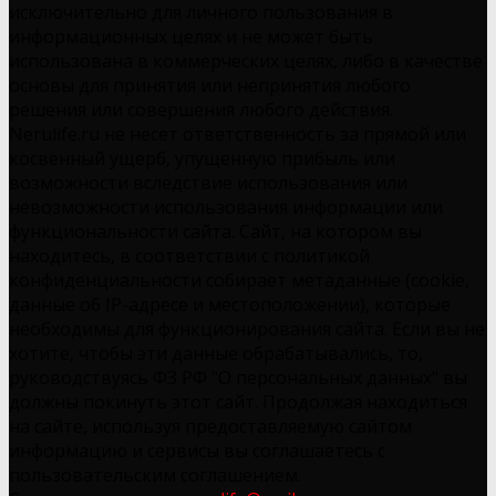
исключительно для личного пользования в
информационных целях и не может быть
использована в коммерческих целях, либо в качестве
основы для принятия или непринятия любого
решения или совершения любого действия.
Nerulife.ru не несет ответственность за прямой или
косвенный ущерб, упущенную прибыль или
возможности вследствие использования или
невозможности использования информации или
функциональности сайта. Сайт, на котором вы
находитесь, в соответствии с политикой
конфиденциальности собирает метаданные (cookie,
данные об IP-адресе и местоположении), которые
необходимы для функционирования сайта. Если вы не
хотите, чтобы эти данные обрабатывались, то,
руководствуясь ФЗ РФ "О персональных данных" вы
должны покинуть этот сайт. Продолжая находиться
на сайте, используя предоставляемую сайтом
информацию и сервисы вы соглашаетесь с
пользовательским соглашением.