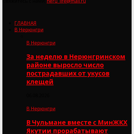
Свяжитесь с нами:
neru_life@mail.ru
ГЛАВНАЯ
В Нерюнгри
В Нерюнгри
За неделю в Нерюнгринском
районе выросло число
пострадавших от укусов
клещей
06.08.2026
В Нерюнгри
В Чульмане вместе с МинЖКХ
Якутии прорабатывают