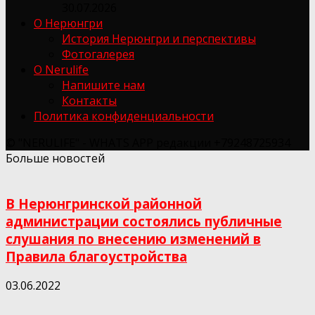
30.07.2026
О Нерюнгри
История Нерюнгри и перспективы
Фотогалерея
О Nerulife
Напишите нам
Контакты
Политика конфиденциальности
© "NERULIFE" - WHATS APP редакции +79248725934
Больше новостей
В Нерюнгринской районной
администрации состоялись публичные
слушания по внесению изменений в
Правила благоустройства
03.06.2022