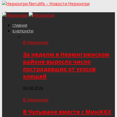
Nerulife – Новости Нерюнгри
ГЛАВНАЯ
В НЕРЮНГРИ
В Нерюнгри
За неделю в Нерюнгринском
районе выросло число
пострадавших от укусов
клещей
06.08.2026
В Нерюнгри
В Чульмане вместе с МинЖКХ