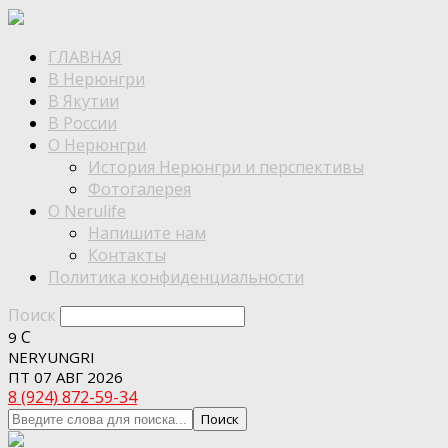
ГЛАВНАЯ
В Нерюнгри
В Якутии
В России
О Нерюнгри
История Нерюнгри и перспективы
Фотогалерея
О Nerulife
Напишите нам
Контакты
Политика конфиденциальности
Поиск
C
9
NERYUNGRI
ПТ 07 АВГ 2026
8 (924) 872-59-34