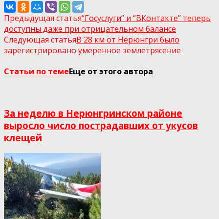
Предыдущая статья
“Госуслуги” и “ВКонтакте” теперь
доступны даже при отрицательном балансе
Следующая статья
В 28 км от Нерюнгри было
зарегистрировано умеренное землетрясение
Статьи по теме
Еще от этого автора
За неделю в Нерюнгринском районе
выросло число пострадавших от укусов
клещей