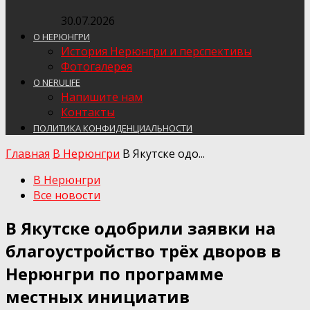
30.07.2026
О НЕРЮНГРИ
История Нерюнгри и перспективы
Фотогалерея
О NERULIFE
Напишите нам
Контакты
ПОЛИТИКА КОНФИДЕНЦИАЛЬНОСТИ
Главная
В Нерюнгри
В Якутске одо...
В Нерюнгри
Все новости
В Якутске одобрили заявки на
благоустройство трёх дворов в
Нерюнгри по программе
местных инициатив