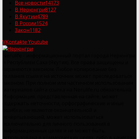
Все новости
14173
В Нерюнгри
8127
В Якутии
4789
В России
1524
Закон
1182
VKontakte
Youtube
Nerulife - информационный портал города Нерюнгри
и Республики Саха (Якутия). Все права защищены и
охраняются законом. Любое копирование без
указания ссылки на источник может преследоваться
законом. При полном или частичном использовании
материалов сайта ссылка на Nerulife.ru обязательна.
Информация, представленная на сайте, может
содержать неточности, орфографические и иные
ошибки, не является окончательной и
исчерпывающей, может использоваться
исключительно для личного пользования в
информационных целях и не может быть
использована в коммерческих целях, либо в качестве