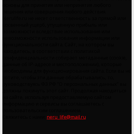
основы для принятия или непринятия любого
решения или совершения любого действия.
Nerulife.ru не несет ответственность за прямой или
косвенный ущерб, упущенную прибыль или
возможности вследствие использования или
невозможности использования информации или
функциональности сайта. Сайт, на котором вы
находитесь, в соответствии с политикой
конфиденциальности собирает метаданные (cookie,
данные об IP-адресе и местоположении), которые
необходимы для функционирования сайта. Если вы не
хотите, чтобы эти данные обрабатывались, то,
руководствуясь ФЗ РФ "О персональных данных" вы
должны покинуть этот сайт. Продолжая находиться
на сайте, используя предоставляемую сайтом
информацию и сервисы вы соглашаетесь с
пользовательским соглашением.
Свяжитесь с нами:
neru_life@mail.ru