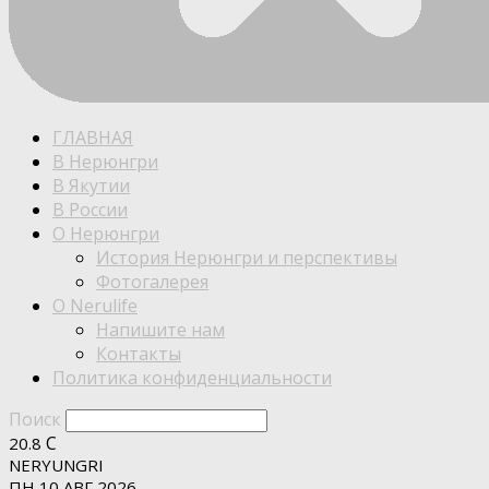
ГЛАВНАЯ
В Нерюнгри
В Якутии
В России
О Нерюнгри
История Нерюнгри и перспективы
Фотогалерея
О Nerulife
Напишите нам
Контакты
Политика конфиденциальности
Поиск
C
20.8
NERYUNGRI
ПН 10 АВГ 2026