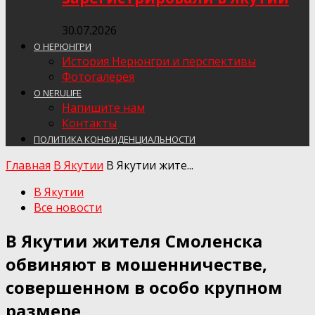
30.07.2026
О НЕРЮНГРИ
История Нерюнгри и перспективы
Фотогалерея
О NERULIFE
Напишите нам
Контакты
ПОЛИТИКА КОНФИДЕНЦИАЛЬНОСТИ
Главная
В Якутии
В Якутии жите...
В Якутии
Все новости
В Якутии жителя Смоленска
обвиняют в мошенничестве,
совершенном в особо крупном
размере