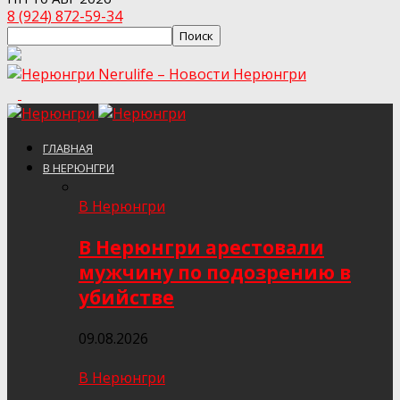
8 (924) 872-59-34
Nerulife – Новости Нерюнгри
ГЛАВНАЯ
В НЕРЮНГРИ
В Нерюнгри
В Нерюнгри арестовали
мужчину по подозрению в
убийстве
09.08.2026
В Нерюнгри