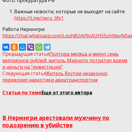
Фото: прокуратура РФ
Важные новости, которые не выходят на сайте:
https://t.me/neru_life1
Работа Нерюнгри:
https://chat.whatsapp.com/Looh8UAtl9sAUH55ohNеvN0а
Предыдущая статья
Полтора месяца и минус семь
миллионов рублей: житель Мирного потратил время
и деньги на “инвестиции”
Следующая статья
Житель Якутии незаконно
перевозил наркотики авиатранспортом
Статьи по теме
Еще от этого автора
В Нерюнгри арестовали мужчину по
подозрению в убийстве