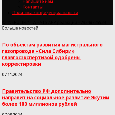
Напишите нам
Контакты
Политика конфиденциальности
© "NERULIFE" - WHATS APP редакции +79248725934
Больше новостей
По объектам развития магистрального
газопровода «Сила Сибири»
главгосэкспертизой одобрены
корректировки
07.11.2024
Правительство РФ дополнительно
направит на социальное развитие Якутии
более 100 миллионов рублей
07.08.2024