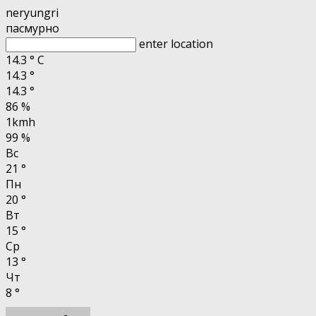
neryungri
пасмурно
enter location
14.3
°
C
14.3
°
14.3
°
86 %
1kmh
99 %
Вс
21
°
Пн
20
°
Вт
15
°
Ср
13
°
Чт
8
°