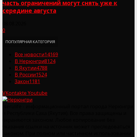
часть ограничений могут снять уже к
середине августа
08.08.2026
0
ПОПУЛЯРНАЯ КАТЕГОРИЯ
Все новости
14169
В Нерюнгри
8124
В Якутии
4788
В России
1524
Закон
1181
VKontakte
Youtube
Nerulife - информационный портал города Нерюнгри
и Республики Саха (Якутия). Все права защищены и
охраняются законом. Любое копирование без
указания ссылки на источник может преследоваться
законом. При полном или частичном использовании