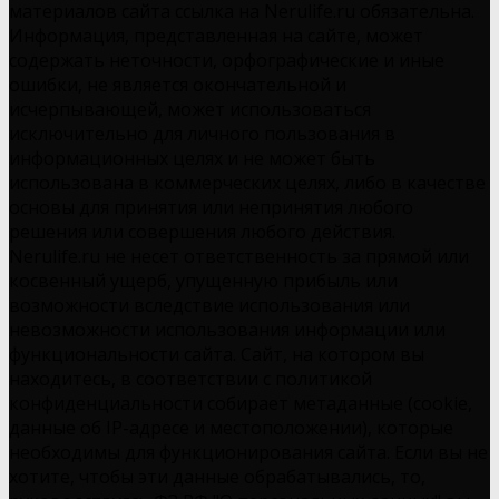
материалов сайта ссылка на Nerulife.ru обязательна.
Информация, представленная на сайте, может
содержать неточности, орфографические и иные
ошибки, не является окончательной и
исчерпывающей, может использоваться
исключительно для личного пользования в
информационных целях и не может быть
использована в коммерческих целях, либо в качестве
основы для принятия или непринятия любого
решения или совершения любого действия.
Nerulife.ru не несет ответственность за прямой или
косвенный ущерб, упущенную прибыль или
возможности вследствие использования или
невозможности использования информации или
функциональности сайта. Сайт, на котором вы
находитесь, в соответствии с политикой
конфиденциальности собирает метаданные (cookie,
данные об IP-адресе и местоположении), которые
необходимы для функционирования сайта. Если вы не
хотите, чтобы эти данные обрабатывались, то,