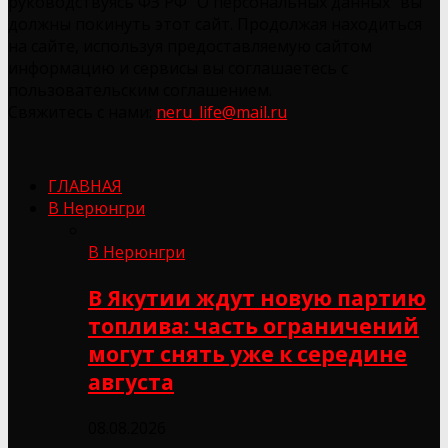
руководствуясь ФЗ РФ "О персональных данных" вы
должны покинуть этот сайт. Продолжая находиться
на сайте, используя предоставляемую сайтом
информацию и сервисы вы соглашаетесь с
пользовательским соглашением.
Свяжитесь с нами:
neru_life@mail.ru
ГЛАВНАЯ
В Нерюнгри
В Нерюнгри
В Якутии ждут новую партию
топлива: часть ограничений
могут снять уже к середине
августа
08.08.2026