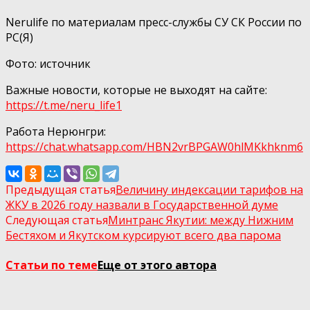
Nerulife по материалам пресс-службы СУ СК России по
РС(Я)
Фото: источник
Важные новости, которые не выходят на сайте:
https://t.me/neru_life1
Работа Нерюнгри:
https://chat.whatsapp.com/HBN2vrBPGAW0hlMKkhknm6
Предыдущая статья
Величину индексации тарифов на
ЖКУ в 2026 году назвали в Государственной думе
Следующая статья
Минтранс Якутии: между Нижним
Бестяхом и Якутском курсируют всего два парома
Статьи по теме
Еще от этого автора