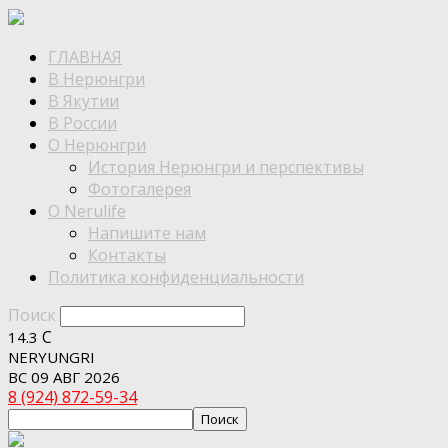
ГЛАВНАЯ
В Нерюнгри
В Якутии
В России
О Нерюнгри
История Нерюнгри и перспективы
Фотогалерея
О Nerulife
Напишите нам
Контакты
Политика конфиденциальности
Поиск
C
14.3
NERYUNGRI
ВС 09 АВГ 2026
8 (924) 872-59-34