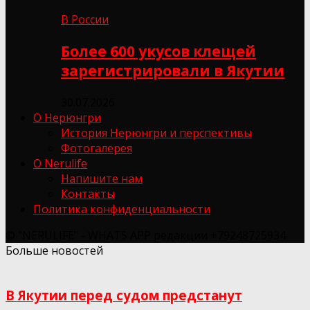
В России
Более 600 укусов клещей
зарегистрировали в Якутии
30.07.2026
О Нерюнгри
История Нерюнгри и перспективы
Фотогалерея
О Nerulife
Напишите нам
Контакты
Политика конфиденциальности
© "NERULIFE" - WHATS APP редакции +79248725934
Больше новостей
В Якутии перед судом предстанут