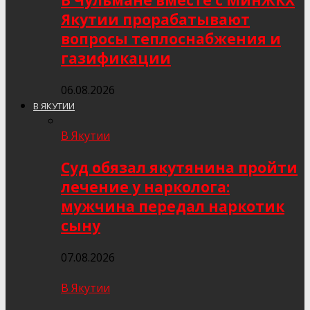
В Чульмане вместе с МинЖКХ
Якутии прорабатывают
вопросы теплоснабжения и
газификации
06.08.2026
В ЯКУТИИ
В Якутии
Суд обязал якутянина пройти
лечение у нарколога:
мужчина передал наркотик
сыну
07.08.2026
В Якутии