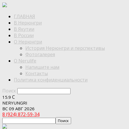
ГЛАВНАЯ
В Нерюнгри
В Якутии
В России
О Нерюнгри
История Нерюнгри и перспективы
Фотогалерея
О Nerulife
Напишите нам
Контакты
Политика конфиденциальности
Поиск
C
15.9
NERYUNGRI
ВС 09 АВГ 2026
8 (924) 872-59-34