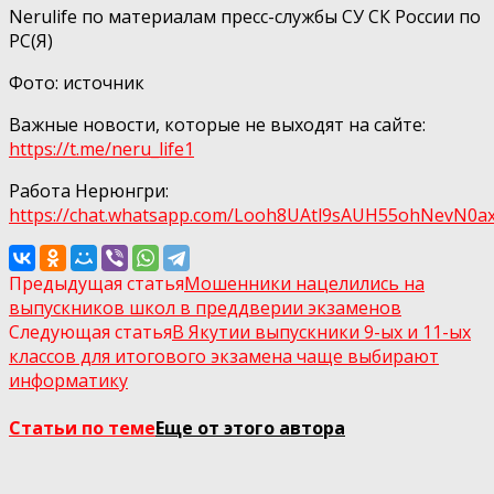
Nerulife по материалам пресс-службы СУ СК России по
РС(Я)
Фото: источник
Важные новости, которые не выходят на сайте:
https://t.me/neru_life1
Работа Нерюнгри:
https://chat.whatsapp.com/Looh8UAtl9sAUH55ohNеvN0а
Предыдущая статья
Мошенники нацелились на
выпускников школ в преддверии экзаменов
Следующая статья
В Якутии выпускники 9-ых и 11-ых
классов для итогового экзамена чаще выбирают
информатику
Статьи по теме
Еще от этого автора