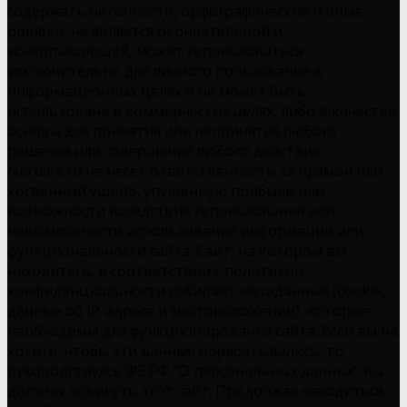
содержать неточности, орфографические и иные
ошибки, не является окончательной и
исчерпывающей, может использоваться
исключительно для личного пользования в
информационных целях и не может быть
использована в коммерческих целях, либо в качестве
основы для принятия или непринятия любого
решения или совершения любого действия.
Nerulife.ru не несет ответственность за прямой или
косвенный ущерб, упущенную прибыль или
возможности вследствие использования или
невозможности использования информации или
функциональности сайта. Сайт, на котором вы
находитесь, в соответствии с политикой
конфиденциальности собирает метаданные (cookie,
данные об IP-адресе и местоположении), которые
необходимы для функционирования сайта. Если вы не
хотите, чтобы эти данные обрабатывались, то,
руководствуясь ФЗ РФ "О персональных данных" вы
должны покинуть этот сайт. Продолжая находиться