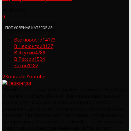
09.08.2026
0
ПОПУЛЯРНАЯ КАТЕГОРИЯ
Все новости
14173
В Нерюнгри
8127
В Якутии
4789
В России
1524
Закон
1182
VKontakte
Youtube
Nerulife - информационный портал города Нерюнгри
и Республики Саха (Якутия). Все права защищены и
охраняются законом. Любое копирование без
указания ссылки на источник может преследоваться
законом. При полном или частичном использовании
материалов сайта ссылка на Nerulife.ru обязательна.
Информация, представленная на сайте, может