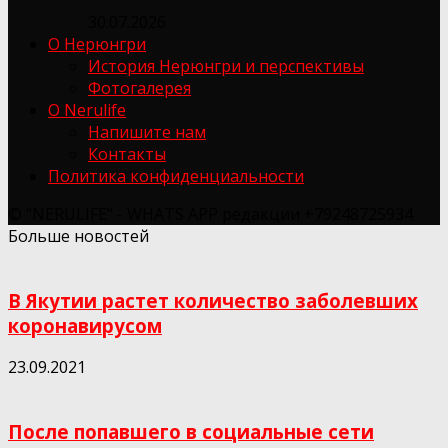
30.07.2026
О Нерюнгри
История Нерюнгри и перспективы
Фотогалерея
О Nerulife
Напишите нам
Контакты
Политика конфиденциальности
© "NERULIFE" - WHATS APP редакции +79248725934
Больше новостей
В Якутии растет количество заболевших
коронавирусом
23.09.2021
После попавшего в социальные сети