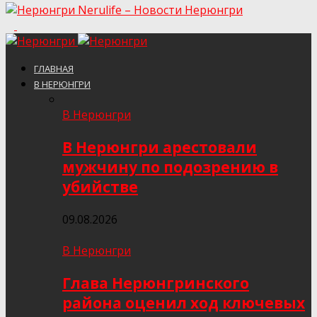
Nerulife – Новости Нерюнгри
ГЛАВНАЯ
В НЕРЮНГРИ
В Нерюнгри
В Нерюнгри арестовали
мужчину по подозрению в
убийстве
09.08.2026
В Нерюнгри
Глава Нерюнгринского
района оценил ход ключевых