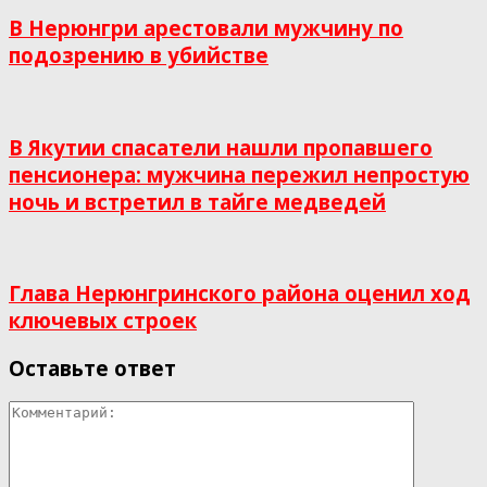
В Нерюнгри арестовали мужчину по
подозрению в убийстве
В Якутии спасатели нашли пропавшего
пенсионера: мужчина пережил непростую
ночь и встретил в тайге медведей
Глава Нерюнгринского района оценил ход
ключевых строек
Оставьте ответ