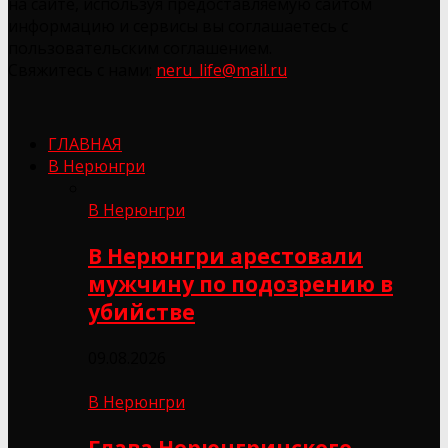
на сайте, используя предоставляемую сайтом
информацию и сервисы вы соглашаетесь с
пользовательским соглашением.
Свяжитесь с нами:
neru_life@mail.ru
ГЛАВНАЯ
В Нерюнгри
В Нерюнгри
В Нерюнгри арестовали
мужчину по подозрению в
убийстве
09.08.2026
В Нерюнгри
Глава Нерюнгринского