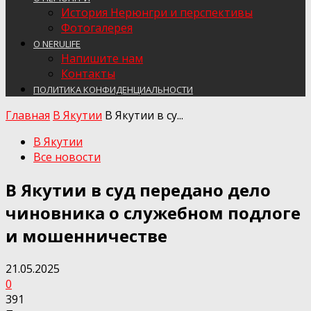
История Нерюнгри и перспективы
Фотогалерея
О NERULIFE
Напишите нам
Контакты
ПОЛИТИКА КОНФИДЕНЦИАЛЬНОСТИ
Главная
В Якутии
В Якутии в су...
В Якутии
Все новости
В Якутии в суд передано дело
чиновника о служебном подлоге
и мошенничестве
21.05.2025
0
391