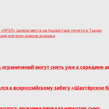
«ЭРЭЛ» заняли места на пьедестале почёта в Тынде
аля для всех знаков зодиака
ь ограничений могут снять уже к середине а
ся к всероссийскому забегу «Шахтёрское б
рколога: мужчина передал наркотик сыну