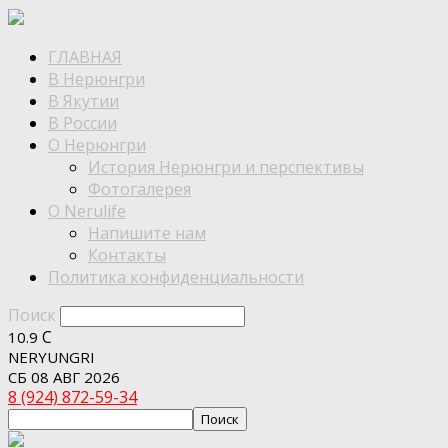
ГЛАВНАЯ
В Нерюнгри
В Якутии
В России
О Нерюнгри
История Нерюнгри и перспективы
Фотогалерея
О Nerulife
Напишите нам
Контакты
Политика конфиденциальности
Поиск
C
10.9
NERYUNGRI
СБ 08 АВГ 2026
8 (924) 872-59-34