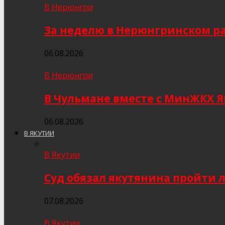
В Нерюнгри
За неделю в Нерюнгринском ра
06.08.2026
В Нерюнгри
В Чульмане вместе с МинЖКХ 
06.08.2026
В ЯКУТИИ
В Якутии
Суд обязал якутянина пройти 
07.08.2026
В Якутии