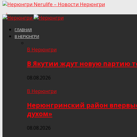
Nerulife – Новости Нерюнгри
ГЛАВНАЯ
В НЕРЮНГРИ
В Нерюнгри
В Якутии ждут новую партию то
08.08.2026
В Нерюнгри
Нерюнгринский район впервые 
духом»
08.08.2026