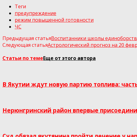
Теги
предупреждение
режим повышенной готовности
ЧС
Предыдущая статья
Воспитанники школы единоборств 
Следующая статья
Астрологический прогноз на 20 февр
Статьи по теме
Еще от этого автора
В Якутии ждут новую партию топлива: част
Нерюнгринский район впервые присоединил
Суд обязал якутянина пройти лечение у на